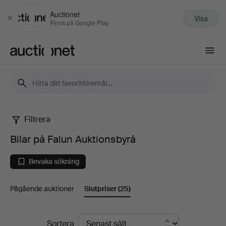
Auctionet
Visa
Stäng
Finns på Google Play
Auctionet.com
Filtrera
Bilar
Bilar på Falun Auktionsbyrå
på
Bevaka sökning
Falun
Pågående auktioner
Slutpriser
(25)
Auktionsbyrå
Slutpriser
Sortera