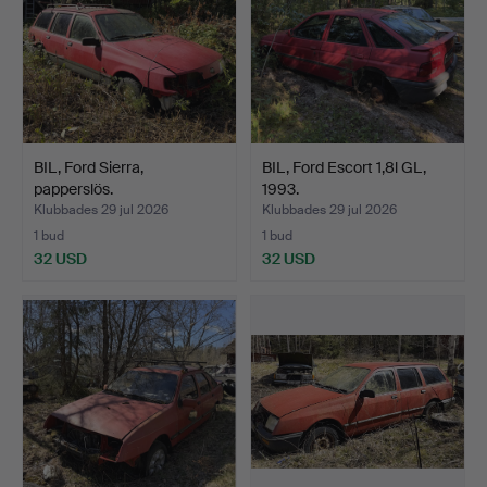
BIL, Ford Sierra,
BIL, Ford Escort 1,8l GL,
papperslös.
1993.
Klubbades 29 jul 2026
Klubbades 29 jul 2026
1 bud
1 bud
32 USD
32 USD