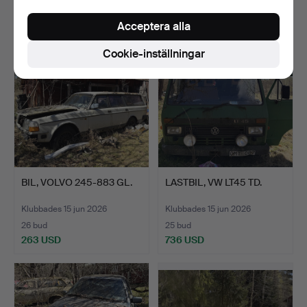
54 USD
463 USD
Acceptera alla
Cookie-inställningar
BIL, VOLVO 245-883 GL.
LASTBIL, VW LT45 TD.
Klubbades 15 jun 2026
Klubbades 15 jun 2026
26 bud
25 bud
263 USD
736 USD