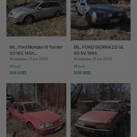
BIL, Ford Mondeo III Turnier
BIL, FORD SIERRA 2.0 GL
2.0 16V, 145h…
5D 5V, 1984.
Klubbades 21 jun 2026
Klubbades 15 jun 2026
14 bud
13 bud
158 USD
578 USD