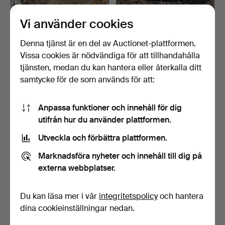
Vi använder cookies
BIL, FORD SIERRA 2,0I
BIL, FORD SIERRA 2,0I CL
CLX HER, 1996.
KAT.
Klubbades 15 jun 2026
Klubbades 15 jun 2026
Denna tjänst är en del av Auctionet-plattformen.
13 bud
14 bud
Vissa cookies är nödvändiga för att tillhandahålla
316 USD
333 USD
tjänsten, medan du kan hantera eller återkalla ditt
samtycke för de som används för att:
Anpassa funktioner och innehåll för dig
utifrån hur du använder plattformen.
Utveckla och förbättra plattformen.
Marknadsföra nyheter och innehåll till dig på
externa webbplatser.
BIL, FORD ESCORT
BIL, DODGE DART 270 TL
Du kan läsa mer i vår
integritetspolicy
och hantera
EXPRESS.
1-H.
dina cookieinställningar nedan.
Klubbades 15 jun 2026
Klubbades 15 jun 2026
3 bud
12 bud