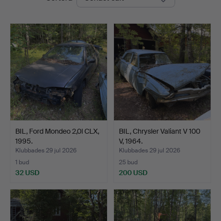
BIL, Ford Mondeo 2,0l CLX,
BIL, Chrysler Valiant V 100
1995.
V, 1964.
Klubbades 29 jul 2026
Klubbades 29 jul 2026
1 bud
25 bud
32 USD
200 USD