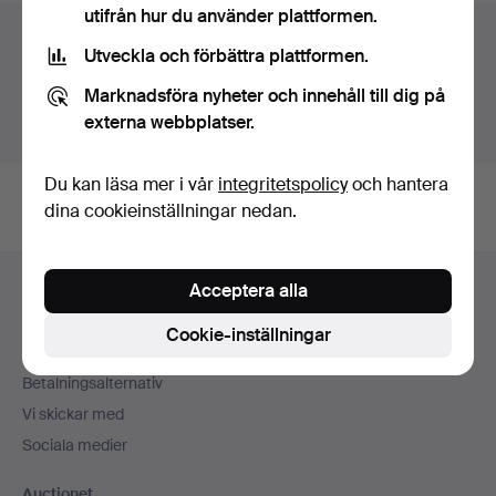
utifrån hur du använder plattformen.
Auktionsarkivet
Utveckla och förbättra plattformen.
Du söker i vårt arkiv över avslutade auktioner.
Marknadsföra nyheter och innehåll till dig på
externa webbplatser.
Visa pågående auktioner istället.
Du kan läsa mer i vår
integritetspolicy
och hantera
dina cookieinställningar nedan.
Sidfotsnavigation
Acceptera alla
Hjälp och kontakt
Kontakta support
Cookie-inställningar
Alla auktionshus
Betalningsalternativ
Vi skickar med
Sociala medier
Auctionet