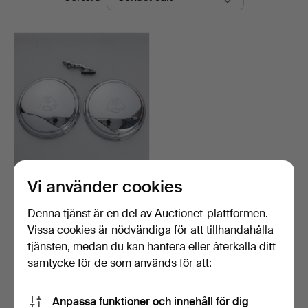
Vi använder cookies
RESERVDELAR till bil,
Lotus & Jaguar.
Klubbades 7 mar 2025
Denna tjänst är en del av Auctionet-plattformen.
1 bud
Vissa cookies är nödvändiga för att tillhandahålla
32 USD
tjänsten, medan du kan hantera eller återkalla ditt
samtycke för de som används för att:
Bevaka sökning
Anpassa funktioner och innehåll för dig