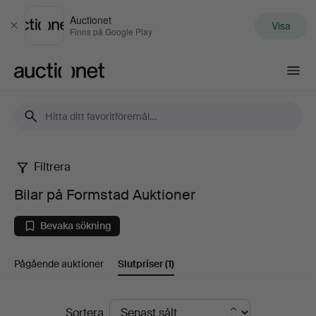
Auctionet
Visa
Stäng
Finns på Google Play
Auctionet.com
Filtrera
Bilar
Bilar på Formstad Auktioner
på
Bevaka sökning
Formstad
Pågående auktioner
Slutpriser
(1)
Auktioner
Slutpriser
Sortera