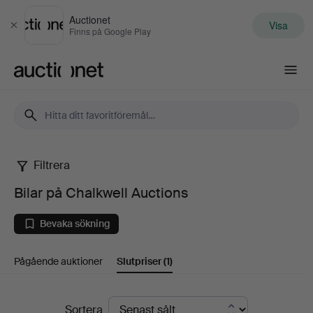
Auctionet
Visa
Stäng
Finns på Google Play
Auctionet.com
Filtrera
Bilar
Bilar på Chalkwell Auctions
på
Bevaka sökning
Chalkwell
Pågående auktioner
Slutpriser
(1)
Auctions
Slutpriser
Sortera