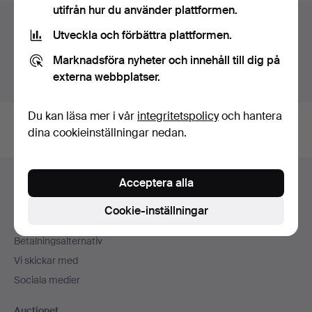
utifrån hur du använder plattformen.
Auktionsarkivet
Utveckla och förbättra plattformen.
Du söker i vårt arkiv över avslutade auktioner.
Marknadsföra nyheter och innehåll till dig på
externa webbplatser.
Visa pågående auktioner istället.
Du kan läsa mer i vår
integritetspolicy
och hantera
dina cookieinställningar nedan.
Sidfotsnavigation
Acceptera alla
Hjälp och kontakt
Kontakta support
Cookie-inställningar
Alla auktionshus
Betalningsalternativ
Vi skickar med
Sociala medier
Auctionet