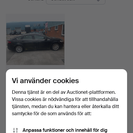
Vi använder cookies
388
.
2O17 FORD MONDEO.
Denna tjänst är en del av Auctionet-plattformen.
Sålt
Vissa cookies är nödvändiga för att tillhandahålla
2 159 USD
tjänsten, medan du kan hantera eller återkalla ditt
samtycke för de som används för att:
Bevaka sökning
Anpassa funktioner och innehåll för dig