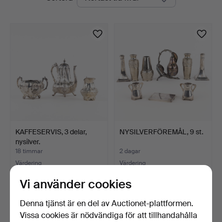
auktioner
KAFFESERVIS, 3 delar,
NYSILVERFÖREMÅL, 9 st.
nysilver.
18 timmar
2 dagar
Värdering
Värdering
43 USD
43 USD
Vi använder cookies
Denna tjänst är en del av Auctionet-plattformen.
Vissa cookies är nödvändiga för att tillhandahålla