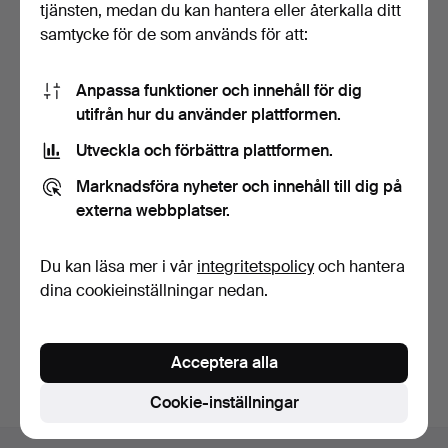
tjänsten, medan du kan hantera eller återkalla ditt
samtycke för de som används för att:
Anpassa funktioner och innehåll för dig
utifrån hur du använder plattformen.
Utveckla och förbättra plattformen.
BESTICKSERVIS, 94 delar,
"Spets", nysilver.
Marknadsföra nyheter och innehåll till dig på
6 dagar
externa webbplatser.
3 bud
32 USD
Du kan läsa mer i vår
integritetspolicy
och hantera
dina cookieinställningar nedan.
Bevaka sökning
Du kan också söka i
vårt arkiv med avslutade auktioner
.
Acceptera alla
Cookie-inställningar
Sidfotsnavigation