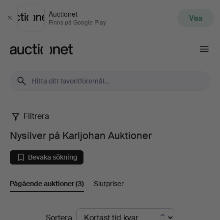
Auctionet
Visa
Stäng
Finns på Google Play
Auctionet.com
Filtrera
Nysilver
Nysilver på Karljohan Auktioner
på
Bevaka sökning
Karljohan
Pågående auktioner
(3)
Slutpriser
Auktioner
Pågående
Sortera