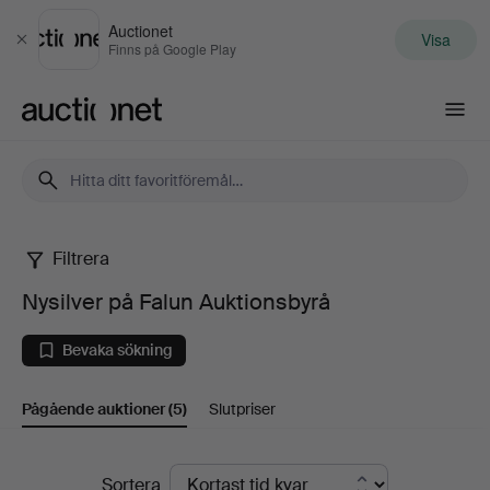
Auctionet
Visa
Stäng
Finns på Google Play
Auctionet.com
Filtrera
Nysilver
Nysilver på Falun Auktionsbyrå
på
Bevaka sökning
Falun
Pågående auktioner
(5)
Slutpriser
Auktionsbyrå
Pågående
Sortera