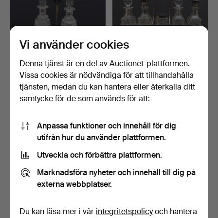
Vi använder cookies
Denna tjänst är en del av Auctionet-plattformen.
Vissa cookies är nödvändiga för att tillhandahålla
BORDSSURTOUT, med 2
BORDSSURTOUT, nysilver
karaffer, glas och nys…
och glas, 1900-tal.
tjänsten, medan du kan hantera eller återkalla ditt
1 dag
1 dag
samtycke för de som används för att:
Värdering
Värdering
85 USD
64 USD
Anpassa funktioner och innehåll för dig
utifrån hur du använder plattformen.
Utveckla och förbättra plattformen.
Marknadsföra nyheter och innehåll till dig på
externa webbplatser.
Du kan läsa mer i vår
integritetspolicy
och hantera