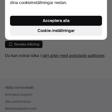
dina cookieinställningar nedan.
SERVERINGSBRICKA,
1800-1900-tal, nysilver …
Acceptera alla
5 dagar
Värdering
Cookie-inställningar
85 USD
Bevaka sökning
Du kan också söka i
vårt arkiv med avslutade auktioner
.
Sidfotsnavigation
Hjälp och kontakt
Kontakta support
Alla auktionshus
Betalningsalternativ