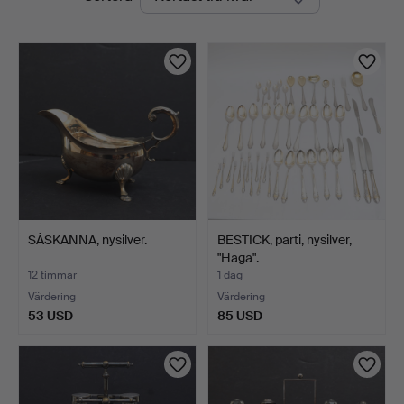
auktioner
SÅSKANNA, nysilver.
BESTICK, parti, nysilver,
"Haga".
12 timmar
1 dag
Värdering
Värdering
53 USD
85 USD