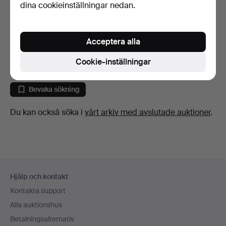
dina cookieinställningar nedan.
DESSERTSKEDAR. Silver,
"Uppsala", MGAB, 4 …
Acceptera alla
9 dagar
6 bud
Cookie-inställningar
85 USD
Bevaka sökning
Du kan också söka i
vårt arkiv med avslutade auktioner
.
Sidfotsnavigation
Hjälp och kontakt
Kontakta support
Alla auktionshus
Betalningsalternativ