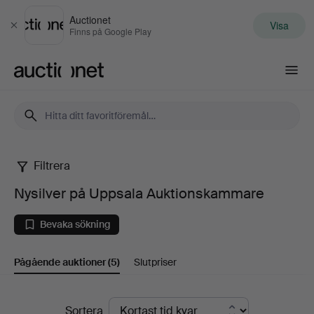
Auctionet
Visa
Stäng
Finns på Google Play
Auctionet.com
Filtrera
Nysilver
Nysilver på Uppsala Auktionskammare
på
Bevaka sökning
Uppsala
Pågående auktioner
(5)
Slutpriser
Auktionskammare
Pågående
Sortera