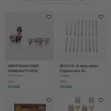
auktioner
SMÖRTAXAR SAMT
BESTICK, 18 delar, pläter,
VINMUNSTYCKEN,
England sent 18…
nysilver, 6 …
7 tim 3 min
4 dagar
1 bud
1 bud
32 USD
32 USD