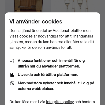
Vi använder cookies
Denna tjänst är en del av Auctionet-plattformen.
Vissa cookies är nödvändiga för att tillhandahålla
FISKBESTICK 14 delar
FÖRRÄTTSGAFFLAR.
nysilver England omkr…
Silver, "Uppsala", MGAB, …
tjänsten, medan du kan hantera eller återkalla ditt
7 dagar
9 dagar
samtycke för de som används för att:
3 bud
1 bud
38 USD
32 USD
Anpassa funktioner och innehåll för dig
utifrån hur du använder plattformen.
Utveckla och förbättra plattformen.
Marknadsföra nyheter och innehåll till dig på
externa webbplatser.
Du kan läsa mer i vår
integritetspolicy
och hantera