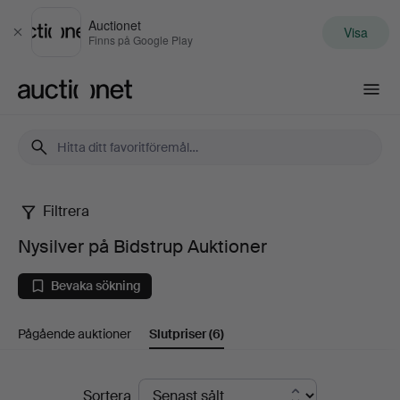
Auctionet
Visa
Stäng
Finns på Google Play
Auctionet.com
Filtrera
Nysilver
Nysilver på Bidstrup Auktioner
på
Bevaka sökning
Bidstrup
Pågående auktioner
Slutpriser
(6)
Auktioner
Slutpriser
Sortera