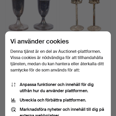
Vi använder cookies
ETT PAR champagnekylare
SAMBONET. Ett par
av försilvrad meta…
champagnekylare och till…
Klubbades 12 maj 2026
Klubbades 13 apr 2026
Denna tjänst är en del av Auctionet-plattformen.
3 bud
9 bud
Vissa cookies är nödvändiga för att tillhandahålla
155 USD
371 USD
tjänsten, medan du kan hantera eller återkalla ditt
samtycke för de som används för att:
Anpassa funktioner och innehåll för dig
utifrån hur du använder plattformen.
Utveckla och förbättra plattformen.
Marknadsföra nyheter och innehåll till dig på
externa webbplatser.