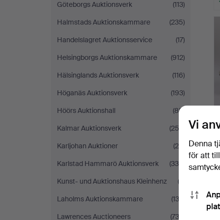
Göteborgs Auktionsverk
(113)
Halmstads Auktionskammare
(235)
Handelslagret Auktionsservice
(17)
Helsingborgs Auktionskammare
(912)
Hälsinglands Auktionsverk
(116)
Höganäs Auktionsverk
(193)
Höörs Auktionshall
(85)
Vi an
Kalmar Auktionsverk
(252)
Denna tj
Karljohan Auktioner
(25)
för att t
Karlstad Hammarö Auktionsverk
(330)
samtycke
Kunst- und Auktionshaus Kleinhenz
(3)
Anp
Laholms Auktionskammare
(132)
pla
Lawrences Auctioneers
(732)