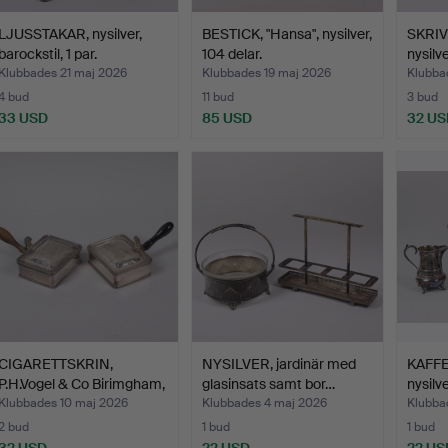
LJUSSTAKAR, nysilver,
BESTICK, "Hansa", nysilver,
SKRI
barockstil, 1 par.
104 delar.
nysilv
Klubbades 21 maj 2026
Klubbades 19 maj 2026
Klubba
4 bud
11 bud
3 bud
33 USD
85 USD
32 US
CIGARETTSKRIN,
NYSILVER, jardinär med
KAFFES
P.H.Vogel & Co Birimgham,
glasinsats samt bor…
nysilve
n…
Klubbades 10 maj 2026
Klubbades 4 maj 2026
Klubba
2 bud
1 bud
1 bud
32 USD
22 USD
22 US