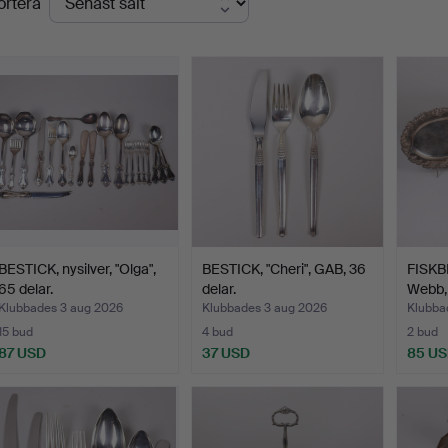
ortera
BESTICK, nysilver, "Olga",
BESTICK, "Cheri", GAB, 36
FISKB
65 delar.
delar.
Webb,
Klubbades 3 aug 2026
Klubbades 3 aug 2026
Klubbad
15 bud
4 bud
2 bud
87 USD
37 USD
85 U