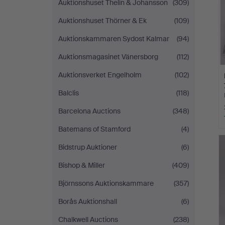
Auktionshuset Thelin & Johansson
(309)
Auktionshuset Thörner & Ek
(109)
Auktionskammaren Sydost Kalmar
(94)
Auktionsmagasinet Vänersborg
(112)
Auktionsverket Engelholm
(102)
Balclis
(118)
Barcelona Auctions
(348)
Batemans of Stamford
(4)
Bidstrup Auktioner
(6)
Bishop & Miller
(409)
Björnssons Auktionskammare
(357)
Borås Auktionshall
(6)
Chalkwell Auctions
(238)