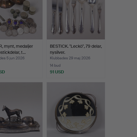
, mynt, medaljer
BESTICK. "Leckö", 79 delar,
stickdelar, t…
nysilver.
des 5 jun 2026
Klubbades 29 maj 2026
14 bud
SD
91 USD