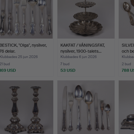
BESTICK, "Olga", nysilver,
KAKFAT / VÅNINGSFAT,
SILVER
76 delar.
nysilver, 1900-talets…
och be
Klubbades 25 jun 2026
Klubbades 6 jun 2026
Klubba
21 bud
7 bud
2 bud
169 USD
53 USD
788 U