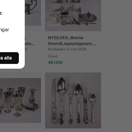
r.
ingar
NJÄR, jugend,
NYSILVER, diverse
er med glasinsats…
föremål, kapsylöppnare, …
des 23 mar 2026
Klubbades 21 mar 2026
5 bud
a alla
SD
48 USD