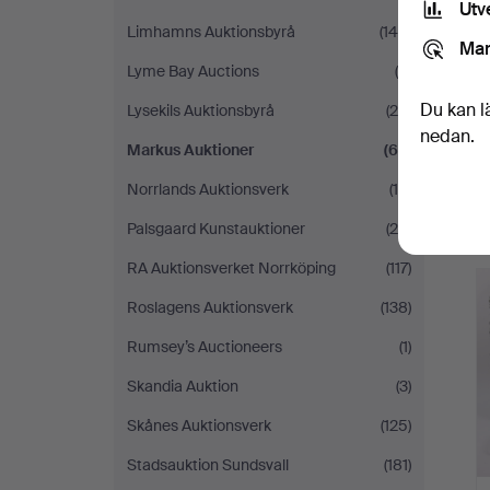
Utv
Limhamns Auktionsbyrå
(149)
Mar
Lyme Bay Auctions
(9)
Du kan l
Lysekils Auktionsbyrå
(28)
nedan.
Markus Auktioner
(62)
Norrlands Auktionsverk
(16)
Palsgaard Kunstauktioner
(20)
RA Auktionsverket Norrköping
(117)
Roslagens Auktionsverk
(138)
Rumsey’s Auctioneers
(1)
Skandia Auktion
(3)
Skånes Auktionsverk
(125)
Stadsauktion Sundsvall
(181)