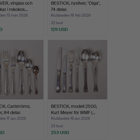
VER, vinglas och
BESTICK, nysilver, "Olga",
akar i rokokos…
74 delar.
des 13 mar 2026
Klubbades 18 feb 2026
22 bud
D
129 USD
CK, Carlströms,
BESTICK, modell 2500,
r, 84 delar.
Kurt Meyer för WMF (…
es 17 jan 2026
Klubbades 16 jan 2026
23 bud
SD
253 USD