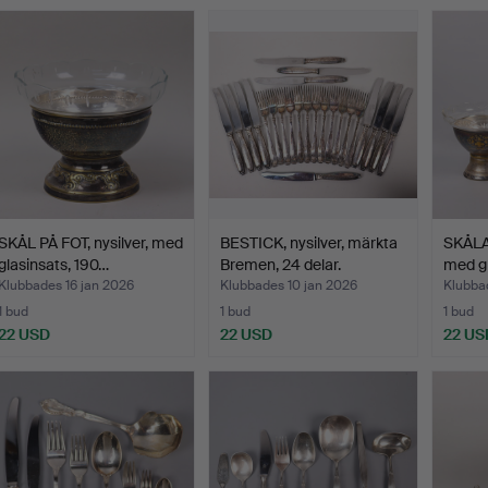
SKÅL PÅ FOT, nysilver, med
BESTICK, nysilver, märkta
SKÅLAR
glasinsats, 190…
Bremen, 24 delar.
med gl
Klubbades 16 jan 2026
Klubbades 10 jan 2026
Klubba
1 bud
1 bud
1 bud
22 USD
22 USD
22 US