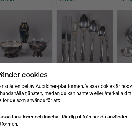
VAS OCH SKÅLAR,
BESTICK, "Haga", nysilver,
NYSILV
vänder cookies
nysilver med glasinsats,
108 delar.
såssn
3…
serve
Klubbades 20 apr 2026
Klubbades 18 apr 2026
Klubba
änst är en del av Auctionet-plattformen. Vissa cookies är nöd
1 bud
5 bud
5 bud
illhandahålla tjänsten, medan du kan hantera eller återkalla ditt
22 USD
43 USD
37 US
 för de som används för att:
assa funktioner och innehåll för dig utifrån hur du använder
ttformen.