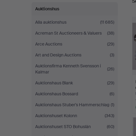
S
Auktionshus
Alla auktionshus
(11 685)
Acreman St Auctioneers & Valuers
(38)
Arce Auctions
(29)
Art and Design Auctions
(3)
Auktionsfirma Kenneth Svensson i
(26)
Kalmar
Auktionshaus Blank
(29)
Auktionshaus Bossard
(6)
Auktionshaus Stuber's Hammerschlag
(1)
Auktionshuset Kolonn
(343)
Auktionshuset STO Bohuslän
(60)