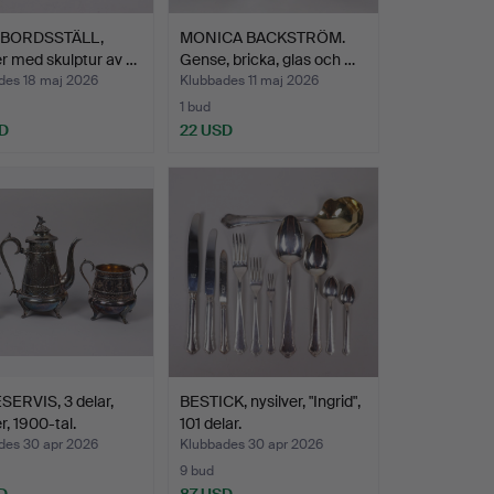
VBORDSSTÄLL,
MONICA BACKSTRÖM.
er med skulptur av …
Gense, bricka, glas och …
des 18 maj 2026
Klubbades 11 maj 2026
1 bud
D
22 USD
ERVIS, 3 delar,
BESTICK, nysilver, "Ingrid",
r, 1900-tal.
101 delar.
des 30 apr 2026
Klubbades 30 apr 2026
9 bud
D
87 USD