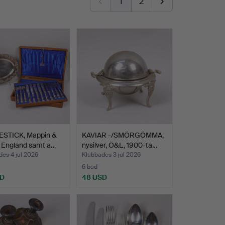
1
2
ESTICK, Mappin &
KAVIAR -/SMÖRGÖMMA,
 England samt a…
nysilver, Ö&L, 1900-ta…
es 4 jul 2026
Klubbades 3 jul 2026
6 bud
SD
48 USD