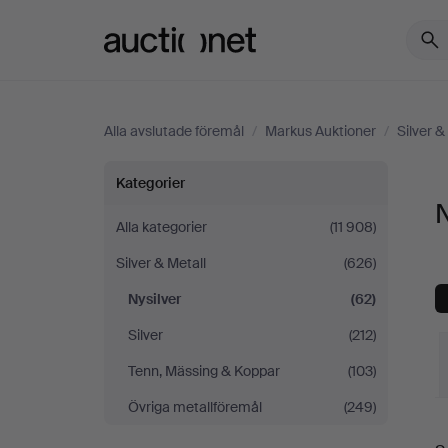
Auctionet.com
Alla avslutade föremål
/
Markus Auktioner
/
Silver &
Nysilver
Kategorier
N
på
Alla kategorier
(11 908)
Silver & Metall
(626)
Markus
Nysilver
(62)
Auktioner
Silver
(212)
Tenn, Mässing & Koppar
(103)
Övriga metallföremål
(249)
S