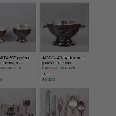
 PÅ FOT, nysilver
JARDINJÄR, nysilver med
asinsats, 19…
glasinsats, Eneret…
des 8 jan 2026
Klubbades 11 dec 2025
1 bud
D
43 USD