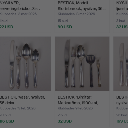
NYSILVER,
BESTICK, Modell
NYSIL
serveringsbrickor, 3 st.
Slottsbarock, nysilver, 36…
ljusst
Klubbades 13 mar 2026
Klubbades 13 mar 2026
Klubba
1 bud
15 bud
3 bud
22 USD
90 USD
32 US
BESTICK, "Vasa", nysilver,
BESTICK, "Birgitta",
BESTI
55 delar.
Markströms, 1900-tal,…
nysilve
Klubbades 13 feb 2026
Klubbades 9 feb 2026
Klubbad
20 bud
2 bud
26 bud
116 USD
32 USD
169 U