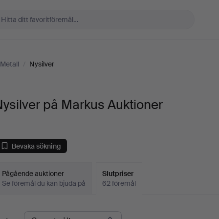
 Metall
/
Nysilver
ysilver på Markus Auktioner
Bevaka sökning
Pågående auktioner
Slutpriser
Se föremål du kan bjuda på
62 föremål
lutpriser