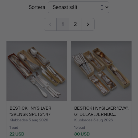
Slutpriser
Sortera
1
2
BESTICK I NYSILVER
BESTICK I NYSILVER "EVA",
"SVENSK SPETS", 47
61 DELAR, JERNBO…
DELA…
Klubbades 5 aug 2026
Klubbades 5 aug 2026
1 bud
15 bud
22 USD
80 USD