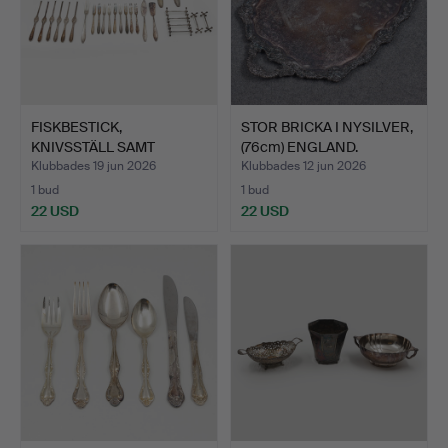
FISKBESTICK,
STOR BRICKA I NYSILVER,
KNIVSSTÄLL SAMT
(76cm) ENGLAND.
HUMMERGAFFLAR…
Klubbades 19 jun 2026
Klubbades 12 jun 2026
1 bud
1 bud
22 USD
22 USD