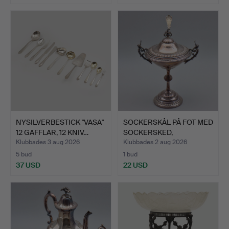
NYSILVERBESTICK "VASA"
SOCKERSKÅL PÅ FOT MED
12 GAFFLAR, 12 KNIV…
SOCKERSKED,
NYSILVER…
Klubbades 3 aug 2026
Klubbades 2 aug 2026
5 bud
1 bud
37 USD
22 USD