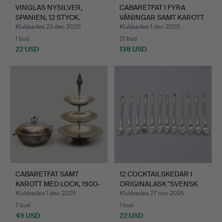
VINGLAS NYSILVER,
CABARETFAT I FYRA
SPANIEN, 12 STYCK.
VÅNINGAR SAMT KAROTT
MED…
Klubbades 23 dec 2025
Klubbades 1 dec 2025
1 bud
21 bud
22 USD
138 USD
CABARETFAT SAMT
12 COCKTAILSKEDAR I
KAROTT MED LOCK, 1900-
ORIGINALASK "SVENSK
TAL.…
SP…
Klubbades 1 dec 2025
Klubbades 27 nov 2025
7 bud
1 bud
49 USD
22 USD