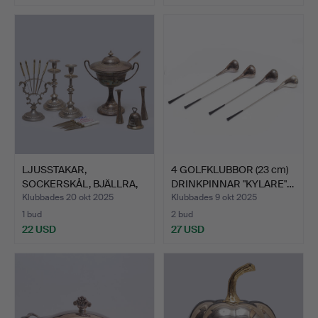
LJUSSTAKAR,
4 GOLFKLUBBOR (23 cm)
SOCKERSKÅL, BJÄLLRA,
DRINKPINNAR "KYLARE"…
FRUKTKNIV…
Klubbades 20 okt 2025
Klubbades 9 okt 2025
1 bud
2 bud
22 USD
27 USD