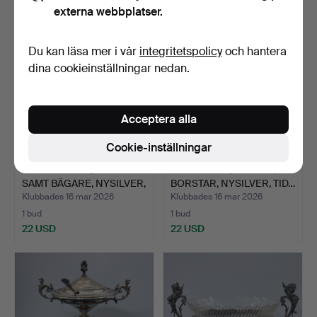
externa webbplatser.
Du kan läsa mer i vår
integritetspolicy
och hantera
dina cookieinställningar nedan.
Acceptera alla
Cookie-inställningar
HANDSPEGEL, BORSTE
TOALETTSET, SPEGEL,
SAMT BÄGARE, NYSILVER,
BORSTAR, NYSILVER, TID…
…
Klubbades 16 mar 2026
Klubbades 16 mar 2026
1 bud
1 bud
22 USD
22 USD