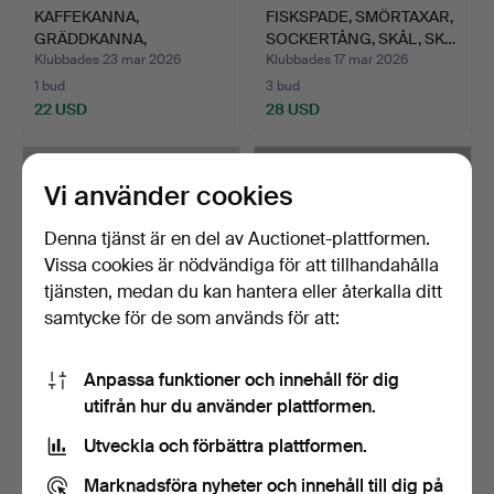
KAFFEKANNA,
FISKSPADE, SMÖRTAXAR,
GRÄDDKANNA,
SOCKERTÅNG, SKÅL, SK…
SOCKERSKRIN, SMÖR-…
Klubbades 23 mar 2026
Klubbades 17 mar 2026
1 bud
3 bud
22 USD
28 USD
Vi använder cookies
Denna tjänst är en del av Auctionet-plattformen.
Vissa cookies är nödvändiga för att tillhandahålla
tjänsten, medan du kan hantera eller återkalla ditt
samtycke för de som används för att:
Anpassa funktioner och innehåll för dig
12 GAFFLAR, 12 KNIVAR, 12
SALT- OCH PEPPARKAR,
utifrån hur du använder plattformen.
SKEDAR, BESTICK,…
GALLERSKÅL, SMÖRKNIV,
…
Klubbades 17 mar 2026
Klubbades 17 mar 2026
Utveckla och förbättra plattformen.
1 bud
1 bud
22 USD
22 USD
Marknadsföra nyheter och innehåll till dig på