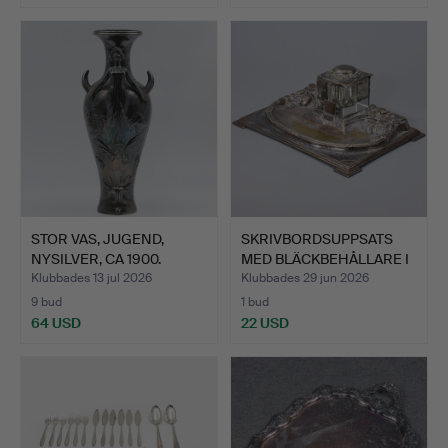
STOR VAS, JUGEND,
SKRIVBORDSUPPSATS
NYSILVER, CA 1900.
MED BLÄCKBEHÅLLARE I
GLA…
Klubbades 13 jul 2026
Klubbades 29 jun 2026
9 bud
1 bud
64 USD
22 USD