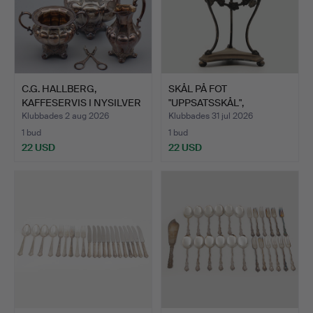
C.G. HALLBERG,
SKÅL PÅ FOT
KAFFESERVIS I NYSILVER
"UPPSATSSKÅL",
"JUB…
EMPIRESTIL, PAT…
Klubbades 2 aug 2026
Klubbades 31 jul 2026
1 bud
1 bud
22 USD
22 USD