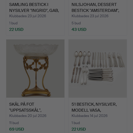
SAMLING BESTICK I
NILSJOHAN, DESSERT
NYSILVER "INGRID", GAB,
BESTICK "AMSTERDAM",
…
25…
Klubbades 23 jul 2026
Klubbades 23 jul 2026
1 bud
5 bud
22 USD
43 USD
SKÅL PÅ FOT
51 BESTICK, NYSILVER,
"UPPSATSSKÅL",
MODELL VASA,
EMPIRESTIL, PAT…
GULDSME…
Klubbades 20 jul 2026
Klubbades 14 jul 2026
11 bud
1 bud
69 USD
22 USD