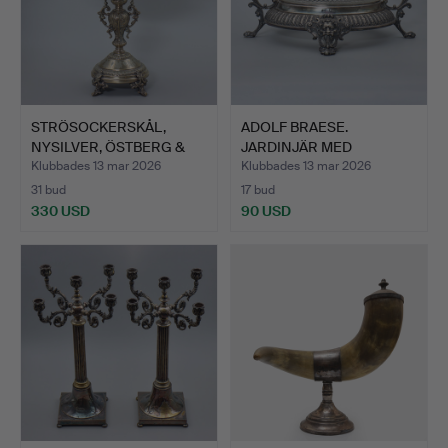
STRÖSOCKERSKÅL,
ADOLF BRAESE.
NYSILVER, ÖSTBERG &
JARDINJÄR MED
LENHAR…
GLASINSATS, NY…
Klubbades 13 mar 2026
Klubbades 13 mar 2026
31 bud
17 bud
330 USD
90 USD