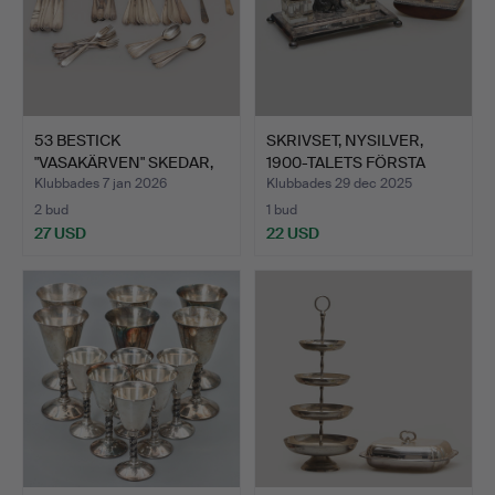
53 BESTICK
SKRIVSET, NYSILVER,
"VASAKÄRVEN" SKEDAR,
1900-TALETS FÖRSTA
GAFFLAR, P…
HÄL…
Klubbades 7 jan 2026
Klubbades 29 dec 2025
2 bud
1 bud
27 USD
22 USD