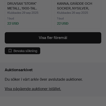
DRUVSAX "STORK"
KANNA, GRÄDDE OCH
METALL, 1900-TAL.
SOCKER, NYSILVER,
1800/1…
Klubbades 29 sep 2025
Klubbades 26 sep 2025
1 bud
1 bud
22 USD
22 USD
Visa fler föremål
Bevaka sökning
Auktionsarkivet
Du söker i vårt arkiv över avslutade auktioner.
Visa pågående auktioner istället.