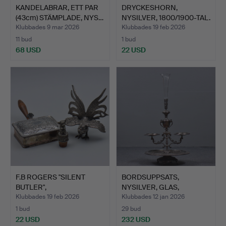
KANDELABRAR, ETT PAR
DRYCKESHORN,
(43cm) STÄMPLADE, NYS…
NYSILVER, 1800/1900-TAL.
Klubbades 9 mar 2026
Klubbades 19 feb 2026
11 bud
1 bud
68 USD
22 USD
F.B ROGERS "SILENT
BORDSUPPSATS,
BUTLER",
NYSILVER, GLAS,
BORDSDEKORATIO…
1800/1900-TA…
Klubbades 19 feb 2026
Klubbades 12 jan 2026
1 bud
29 bud
22 USD
232 USD