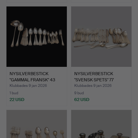
NYSILVERBESTICK
NYSILVERBESTICK
"GAMMAL FRANSK" 43
"SVENSK SPETS" 77
DELAR, …
DELAR.
Klubbades 9 jan 2026
Klubbades 9 jan 2026
1 bud
9 bud
22 USD
62 USD