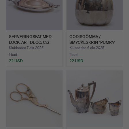
SERVERINGSFAT MED
GODISGÖMMA /
LOCK, ART DECO, C.G.
SMYCKESKRIN "PUMPA"
HAL…
NYSILVER.
Klubbades 7 okt 2025
Klubbades 6 okt 2025
1 bud
1 bud
22 USD
22 USD