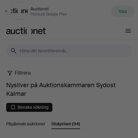
Auctionet
Visa
Stäng
Finns på Google Play
Auctionet.com
Filtrera
Nysilver
Nysilver på Auktionskammaren Sydost
på
Kalmar
Auktionskammaren
Bevaka sökning
Sydost
Pågående auktioner
Slutpriser
(94)
Kalmar