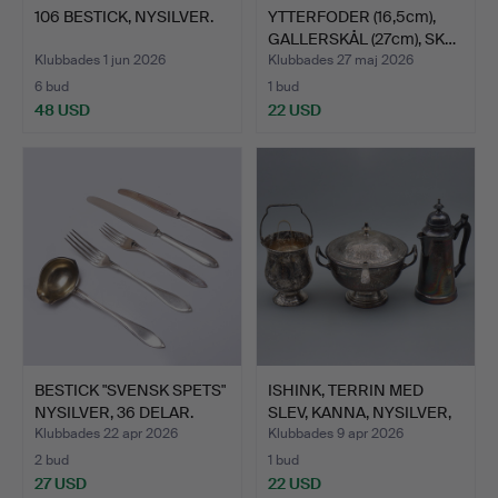
106 BESTICK, NYSILVER.
YTTERFODER (16,5cm),
GALLERSKÅL (27cm), SK…
Klubbades 1 jun 2026
Klubbades 27 maj 2026
6 bud
1 bud
48 USD
22 USD
BESTICK "SVENSK SPETS"
ISHINK, TERRIN MED
NYSILVER, 36 DELAR.
SLEV, KANNA, NYSILVER,
…
Klubbades 22 apr 2026
Klubbades 9 apr 2026
2 bud
1 bud
27 USD
22 USD