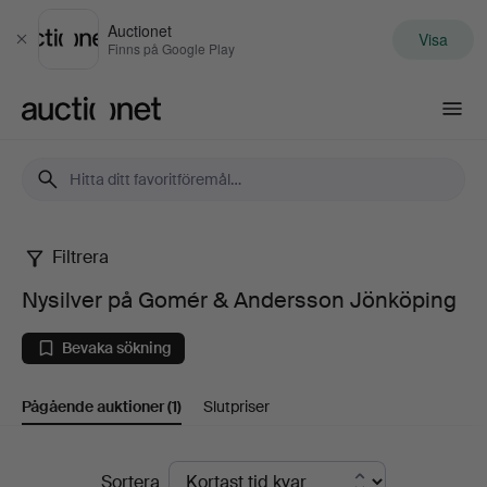
Auctionet
Visa
Stäng
Finns på Google Play
Auctionet.com
Filtrera
Nysilver
Nysilver på Gomér & Andersson Jönköping
på
Bevaka sökning
Gomér
Pågående auktioner
(1)
Slutpriser
&
Andersson
Pågående
Sortera