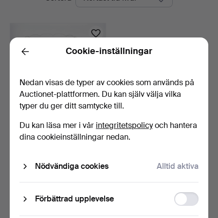
auktioner
Jönköping
Cookie-inställningar
Back
Nedan visas de typer av cookies som används på
Auctionet-plattformen. Du kan själv välja vilka
typer du ger ditt samtycke till.
Du kan läsa mer i vår
integritetspolicy
och hantera
BORDSUPPSATS, nysilver
dina cookieinställningar nedan.
och glas, GAB, Stoc…
6 dagar
Värdering
Nödvändiga cookies
Alltid aktiva
64 USD
Bevaka sökning
Function
Förbättrad upplevelse
storage
Du kan också söka i
vårt arkiv med avslutade auktioner
.