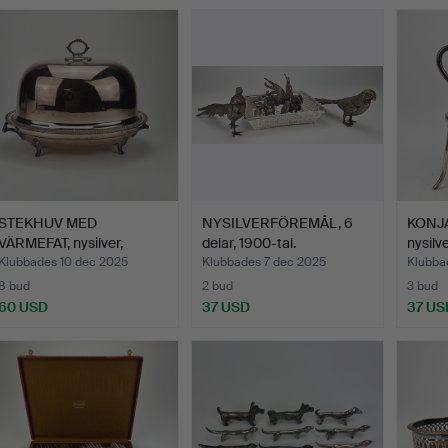
STEKHUV MED
NYSILVERFÖREMÅL, 6
KONJ
VÄRMEFAT, nysilver,
delar, 1900-tal.
nysilv
England.
Klubbades 10 dec 2025
Klubbades 7 dec 2025
Klubba
8 bud
2 bud
3 bud
60 USD
37 USD
37 US