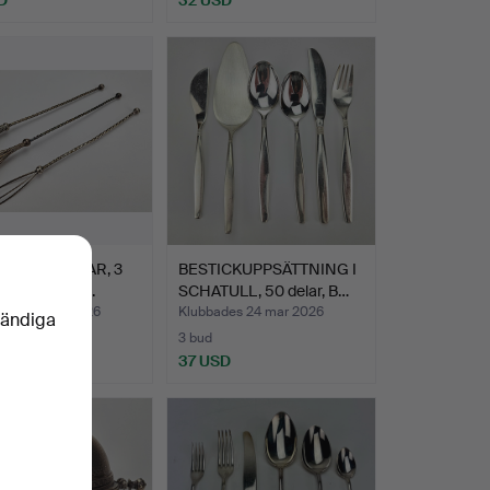
PAGNEVISPAR, 3
BESTICKUPPSÄTTNING I
ilver, 1900-tal.
SCHATULL, 50 delar, B…
des 29 mar 2026
Klubbades 24 mar 2026
vändiga
3 bud
D
37 USD