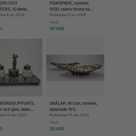
KOR OCH
FISKSPADE, nysilver,
ERS, 10 delar,
1900-talets första hä…
r, …
des 9 jan 2026
Klubbades 3 jan 2026
1 bud
D
32 USD
VBORDSUPPSATS,
SKÅLAR, ett par, nysilver,
er och glas, deko…
daterade 1911.
des 14 dec 2025
Klubbades 10 dec 2025
1 bud
D
32 USD