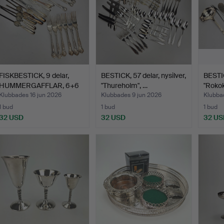
FISKBESTICK, 9 delar,
BESTICK, 57 delar, nysilver,
BESTIC
HUMMERGAFFLAR, 6+6
"Thureholm", …
"Roko
s…
Klubbades 16 jun 2026
Klubbades 9 jun 2026
Klubba
1 bud
1 bud
1 bud
32 USD
32 USD
32 US