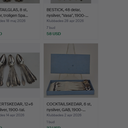
AILGLAS, 8 st,
BESTICK, 48 delar,
er, troligen Spa…
nysilver, "Vasa", 1900-…
des 18 maj 2026
Klubbades 28 apr 2026
7 bud
D
58 USD
RTSKEDAR, 12+6
COCKTAILSKEDAR, 6 st,
ilver, 1900-tal.
nysilver, GAB, 1900-…
des 14 apr 2026
Klubbades 2 apr 2026
1 bud
D
32 USD