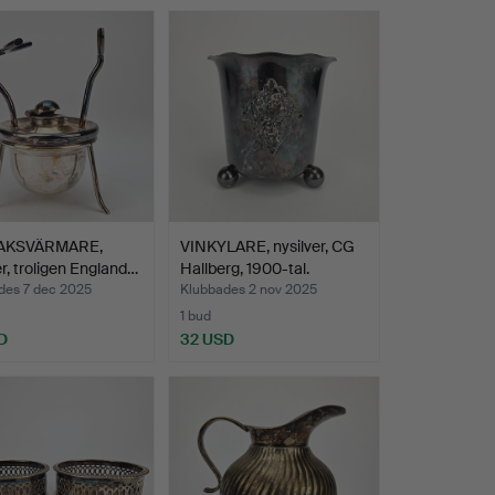
AKSVÄRMARE,
VINKYLARE, nysilver, CG
er, troligen England…
Hallberg, 1900-tal.
des 7 dec 2025
Klubbades 2 nov 2025
1 bud
D
32 USD