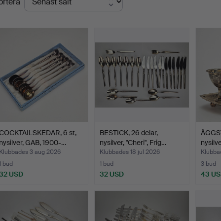
ortera
COCKTAILSKEDAR, 6 st,
BESTICK, 26 delar,
ÄGGSTÄ
nysilver, GAB, 1900-…
nysilver, "Cheri", Frig…
nysilv
Klubbades 3 aug 2026
Klubbades 18 jul 2026
Klubbad
1 bud
1 bud
3 bud
32 USD
32 USD
43 U