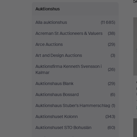
S
Auktionshus
Alla auktionshus
(11 685)
Acreman St Auctioneers & Valuers
(38)
Arce Auctions
(29)
Art and Design Auctions
(3)
Auktionsfirma Kenneth Svensson i
(26)
Kalmar
Auktionshaus Blank
(29)
Auktionshaus Bossard
(6)
Auktionshaus Stuber's Hammerschlag
(1)
Auktionshuset Kolonn
(343)
Auktionshuset STO Bohuslän
(60)