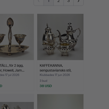
1
2
3
LL, för 2 ägg,
KAFFEKANNA,
er, Howell, Jam…
sengustaviansks stil,
nysilver…
es 17 jul 2026
Klubbades 17 jun 2026
3 bud
SD
38 USD