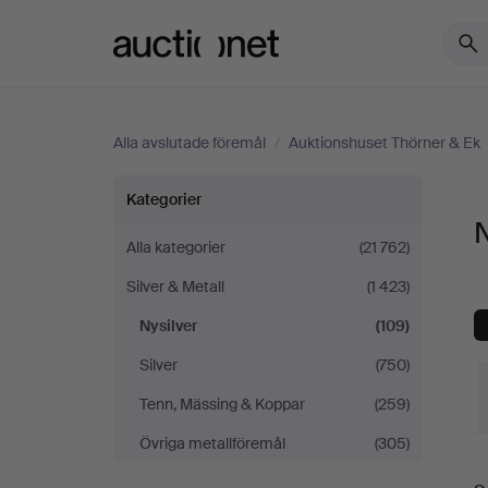
Auctionet.com
Alla avslutade föremål
/
Auktionshuset Thörner & Ek
Nysilver
Kategorier
N
på
Alla kategorier
(21 762)
Silver & Metall
(1 423)
Auktionshuset
Nysilver
(109)
Thörner
Silver
(750)
&
Tenn, Mässing & Koppar
(259)
Övriga metallföremål
(305)
Ek
S