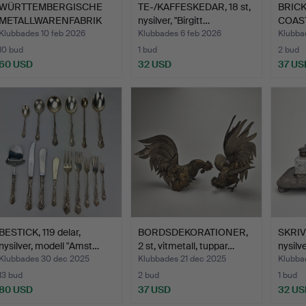
WÜRTTEMBERGISCHE
TE-/KAFFESKEDAR, 18 st,
BRIC
METALLWARENFABRIK
nysilver, "Birgitt…
COAST
(WMF). …
nysilve
Klubbades 10 feb 2026
Klubbades 6 feb 2026
Klubba
10 bud
1 bud
2 bud
60 USD
32 USD
37 US
BESTICK, 119 delar,
BORDSDEKORATIONER,
SKRI
nysilver, modell "Amst…
2 st, vitmetall, tuppar…
nysilv
Klubbades 30 dec 2025
Klubbades 21 dec 2025
Klubba
13 bud
2 bud
1 bud
80 USD
37 USD
32 US