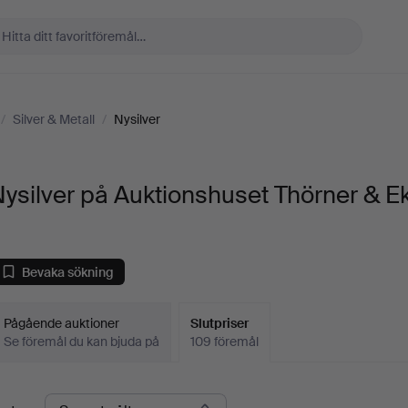
/
Silver & Metall
/
Nysilver
ysilver på Auktionshuset Thörner & E
Bevaka sökning
Pågående auktioner
Slutpriser
Se föremål du kan bjuda på
109 föremål
lutpriser