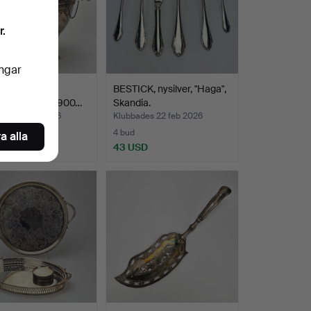
r.
ingar
D, nysilver,
BESTICK, nysilver, "Haga",
ikt England, 1900…
Skandia.
des 23 feb 2026
Klubbades 22 feb 2026
4 bud
a alla
D
43 USD