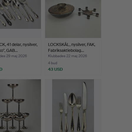
K, 41 delar, nysilver,
LOCKSKÅL, nysilver, FAK,
ko", GAB…
Fabriksaktiebolag…
des 29 maj 2026
Klubbades 22 maj 2026
4 bud
D
43 USD