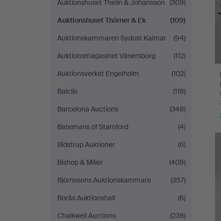
Auktionshuset Thelin & Johansson
(309)
Auktionshuset Thörner & Ek
(109)
Auktionskammaren Sydost Kalmar
(94)
Auktionsmagasinet Vänersborg
(112)
Auktionsverket Engelholm
(102)
Balclis
(118)
Barcelona Auctions
(348)
Batemans of Stamford
(4)
Bidstrup Auktioner
(6)
Bishop & Miller
(409)
Björnssons Auktionskammare
(357)
Borås Auktionshall
(6)
Chalkwell Auctions
(238)