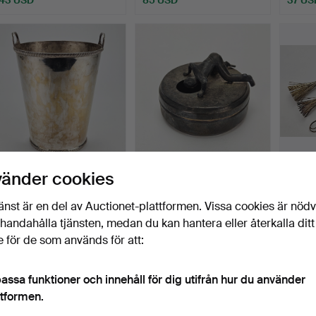
CHAMPAGNEKYLARE,
MANSCHETTKNAPPSASK
CHAM
vänder cookies
nysilver, SW & S, England.
, "Originell", nysilver,…
st, nys
Klubbades 1 apr 2026
Klubbades 1 apr 2026
Klubba
änst är en del av Auctionet-plattformen. Vissa cookies är nöd
4 bud
2 bud
1 bud
illhandahålla tjänsten, medan du kan hantera eller återkalla ditt
43 USD
37 USD
32 US
 för de som används för att:
assa funktioner och innehåll för dig utifrån hur du använder
ttformen.