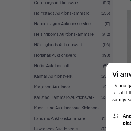
Göteborgs Auktionsverk
(113)
Halmstads Auktionskammare
(235)
Handelslagret Auktionsservice
(17)
Helsingborgs Auktionskammare
(912)
Hälsinglands Auktionsverk
(116)
Höganäs Auktionsverk
(193)
Höörs Auktionshall
(85)
Vi an
Kalmar Auktionsverk
(252)
Denna tj
Karljohan Auktioner
(25)
för att t
Karlstad Hammarö Auktionsverk
(330)
samtycke
Kunst- und Auktionshaus Kleinhenz
(3)
Anp
Laholms Auktionskammare
(132)
pla
Lawrences Auctioneers
(732)