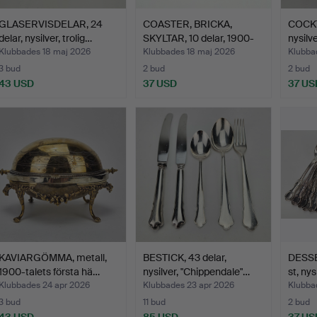
GLASERVISDELAR, 24
COASTER, BRICKA,
COCKT
delar, nysilver, trolig…
SKYLTAR, 10 delar, 1900-
nysilv
t…
Klubbades 18 maj 2026
Klubbades 18 maj 2026
Klubba
3 bud
2 bud
2 bud
43 USD
37 USD
37 US
KAVIARGÖMMA, metall,
BESTICK, 43 delar,
DESSE
1900-talets första hä…
nysilver, "Chippendale"…
st, nys
Klubbades 24 apr 2026
Klubbades 23 apr 2026
Klubba
3 bud
11 bud
2 bud
43 USD
85 USD
37 US