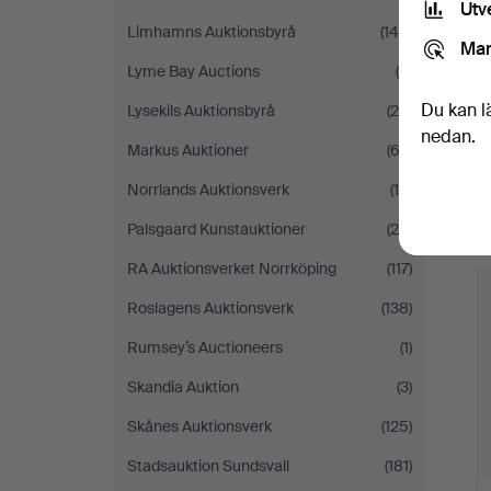
Utv
Limhamns Auktionsbyrå
(149)
Mar
Lyme Bay Auctions
(9)
Du kan l
Lysekils Auktionsbyrå
(28)
nedan.
Markus Auktioner
(62)
Norrlands Auktionsverk
(16)
Palsgaard Kunstauktioner
(20)
RA Auktionsverket Norrköping
(117)
Roslagens Auktionsverk
(138)
Rumsey’s Auctioneers
(1)
Skandia Auktion
(3)
Skånes Auktionsverk
(125)
Stadsauktion Sundsvall
(181)