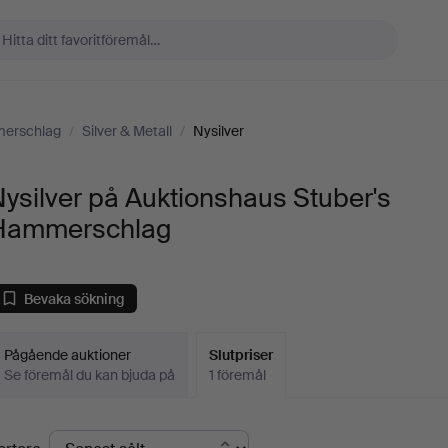
merschlag
/
Silver & Metall
/
Nysilver
ysilver på Auktionshaus Stuber's
Hammerschlag
Bevaka sökning
Pågående auktioner
Slutpriser
Se föremål du kan bjuda på
1 föremål
lutpriser