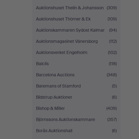
Auktionshuset Thelin & Johansson
(309)
Auktionshuset Thörner & Ek
(109)
Auktionskammaren Sydost Kalmar
(94)
Auktionsmagasinet Vänersborg
(112)
Auktionsverket Engelholm
(102)
Balclis
(118)
Barcelona Auctions
(348)
Batemans of Stamford
(5)
Bidstrup Auktioner
(6)
Bishop & Miller
(409)
Björnssons Auktionskammare
(357)
Borås Auktionshall
(6)