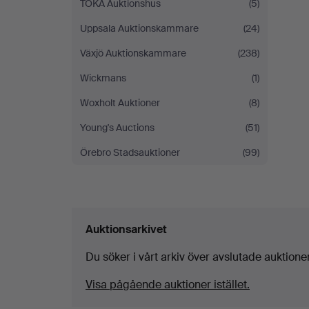
TOKA Auktionshus
(5)
Uppsala Auktionskammare
(24)
Växjö Auktionskammare
(238)
Wickmans
(1)
Woxholt Auktioner
(8)
Young's Auctions
(51)
Örebro Stadsauktioner
(99)
Auktionsarkivet
Du söker i vårt arkiv över avslutade auktioner
Visa pågående auktioner istället.