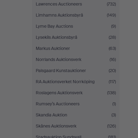
Lawrences Auctioneers
(732)
Limhamns Auktionsbyrå
(149)
Lyme Bay Auctions
(9)
Lysekils Auktionsbyrå
(28)
Markus Auktioner
(63)
Norrlands Auktionsverk
(16)
Palsgaard Kunstauktioner
(20)
RA Auktionsverket Norrköping
(117)
Roslagens Auktionsverk
(138)
Rumsey’s Auctioneers
(1)
Skandia Auktion
(3)
Skånes Auktionsverk
(126)
Stadsauktion Sundsvall
(181)