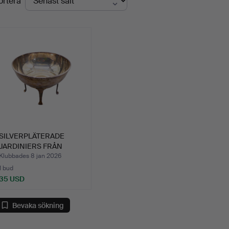
ortera
SILVERPLÄTERADE
JARDINIERS FRÅN
ENGLAND.
Klubbades 8 jan 2026
1 bud
35 USD
Bevaka sökning