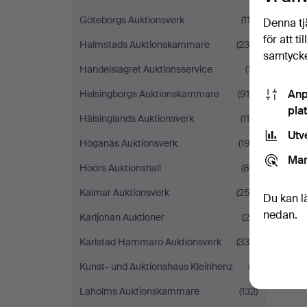
Göteborgs Auktionsverk
(113)
Denna tj
för att t
Halmstads Auktionskammare
(235)
samtycke
Handelslagret Auktionsservice
(17)
Anp
Helsingborgs Auktionskammare
(914)
pla
Hälsinglands Auktionsverk
(116)
Utv
Höganäs Auktionsverk
(193)
Mar
Höörs Auktionshall
(85)
Kalmar Auktionsverk
(253)
Du kan l
nedan.
Karljohan Auktioner
(26)
Karlstad Hammarö Auktionsverk
(330)
Kunst- und Auktionshaus Kleinhenz
(3)
Laholms Auktionskammare
(132)