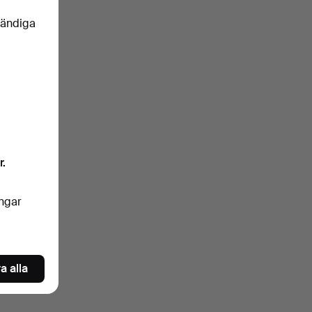
vändiga
r.
ingar
a alla