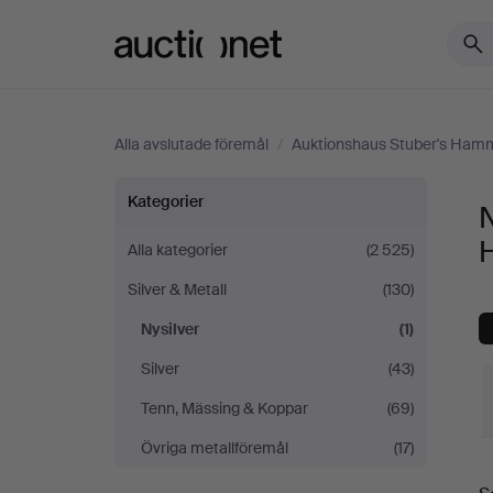
Auctionet.com
Alla avslutade föremål
/
Auktionshaus Stuber's Ham
Nysilver
Kategorier
N
på
Alla kategorier
(2 525)
Silver & Metall
(130)
Auktionshaus
Nysilver
(1)
Stuber's
Silver
(43)
Hammerschlag
Tenn, Mässing & Koppar
(69)
Övriga metallföremål
(17)
S