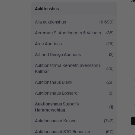
S
Auktionshus
Alla auktionshus
(11 699)
Acreman St Auctioneers & Valuers
(38)
Arce Auctions
(29)
Art and Design Auctions
(3)
Auktionsfirma Kenneth Svensson i
(26)
Kalmar
Auktionshaus Blank
(29)
Auktionshaus Bossard
(6)
Auktionshaus Stuber's
(1)
Hammerschlag
Auktionshuset Kolonn
(343)
Auktionshuset STO Bohuslän
(60)