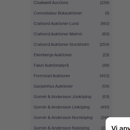
Chalkwell Auctions
(239)
Connoisseur Bokauktioner
(3)
Crafoord Auktioner Lund
(160)
Crafoord Auktioner Malmö
(80)
Crafoord Auktioner Stockholm
(254)
Ekenbergs Auktioner
(23)
Falun Auktionsbyrå
(39)
Formstad Auktioner
(452)
Garpenhus Auktioner
(131)
Gomér & Andersson Jönköping
(53)
Gomér & Andersson Linköping
(491)
Gomér & Andersson Norrköping
(241)
Vi an
Gomér & Andersson Nyköping
(221)