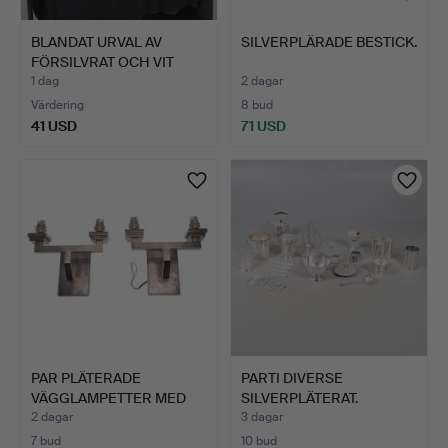
BLANDAT URVAL AV
SILVERPLÄRADE BESTICK.
FÖRSILVRAT OCH VIT
METALL…
1 dag
2 dagar
Värdering
8 bud
41 USD
71 USD
PAR PLÄTERADE
PARTI DIVERSE
VÄGGLAMPETTER MED
SILVERPLÄTERAT.
TVÅ LJUSAR…
2 dagar
3 dagar
7 bud
10 bud