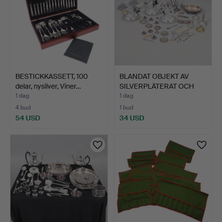
BESTICKKASSETT, 100
BLANDAT OBJEKT AV
delar, nysilver, Viner…
SILVERPLÄTERAT OCH
ANDRA…
1 dag
1 dag
4 bud
1 bud
54 USD
34 USD