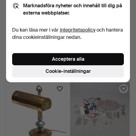
Marknadsföra nyheter och innehåll till dig på
externa webbplatser.
Du kan läsa mer i vår
integritetspolicy
och hantera
dina cookieinställningar nedan.
PARTI SILVERPLÄTERADE
PAR DEKORATIVA
FÖREMÅL.
PLÄTERADE LJUSSTAKAR.
Acceptera alla
3 dagar
3 dagar
1 bud
Värdering
Cookie-inställningar
34 USD
41 USD