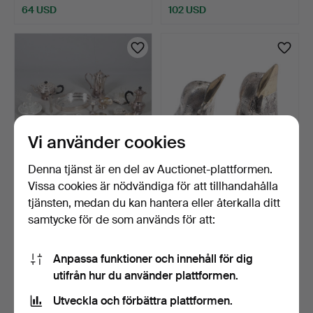
64 USD
102 USD
Vi använder cookies
Denna tjänst är en del av Auctionet-plattformen.
Vissa cookies är nödvändiga för att tillhandahålla
BLANDAT OBJEKT I
PAR SALT- OCH
SILVERPLÄTERING.
PEPPARSTRÖARE FRÅN
tjänsten, medan du kan hantera eller återkalla ditt
GUCCI.
3 dagar
3 dagar
samtycke för de som används för att:
Värdering
2 bud
41 USD
41 USD
Anpassa funktioner och innehåll för dig
utifrån hur du använder plattformen.
Utveckla och förbättra plattformen.