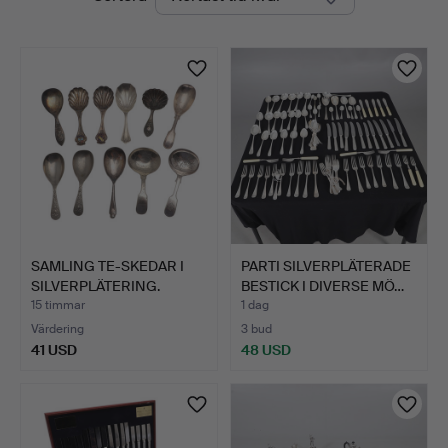
auktioner
SAMLING TE-SKEDAR I
PARTI SILVERPLÄTERADE
SILVERPLÄTERING.
BESTICK I DIVERSE MÖ…
15 timmar
1 dag
Värdering
3 bud
41 USD
48 USD