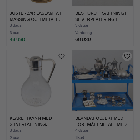
JUSTERBAR LÄSLAMPA I
BESTICKUPPSÄTTNING I
MÄSSING OCH METALL.
SILVERPLÄTERING I
MOD…
3 dagar
3 dagar
3 bud
Värdering
48 USD
68 USD
KLARETTKANN MED
BLANDAT OBJEKT MED
SILVERFATTNING.
FÖREMÅL I METALL MED
ÖV…
3 dagar
4 dagar
2 bud
1 bud