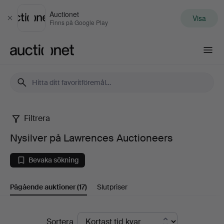
Auctionet
Visa
Stäng
Finns på Google Play
Auctionet.com
Filtrera
Nysilver
Nysilver på Lawrences Auctioneers
på
Bevaka sökning
Lawrences
Pågående auktioner
(17)
Slutpriser
Auctioneers
Pågående
Sortera