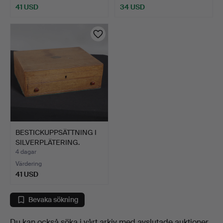
41 USD
34 USD
BESTICKUPPSÄTTNING I
SILVERPLÄTERING.
4 dagar
Värdering
41 USD
Bevaka sökning
Du kan också söka i
vårt arkiv med avslutade auktioner
.