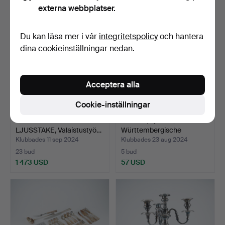
externa webbplatser.
Du kan läsa mer i vår
integritetspolicy
och hantera
dina cookieinställningar nedan.
Acceptera alla
Cookie-inställningar
MAIJA HEIKINHEIMO.
BRICKA, nysilver,
LJUSSTAKE, Valaistustyö…
Württembergische
Metallw…
Klubbades 11 sep 2024
Klubbades 23 aug 2024
23 bud
5 bud
1 473 USD
57 USD