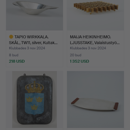
TAPIO WIRKKALA.
MAIJA HEIKINHEIMO.
SKÅL, TW11, silver, Kultak…
LJUSSTAKE, Valaistustyö…
Klubbades 3 nov 2024
Klubbades 3 nov 2024
8 bud
20 bud
218 USD
1 352 USD
Utvalt
föremål