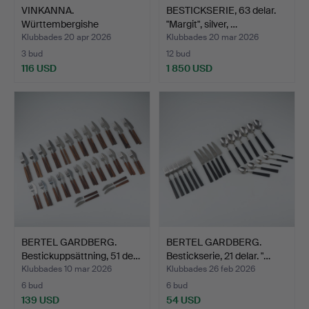
VINKANNA.
BESTICKSERIE, 63 delar.
Württembergishe
"Margit", silver, …
Metallwerkenfabr…
Klubbades 20 apr 2026
Klubbades 20 mar 2026
3 bud
12 bud
116 USD
1 850 USD
BERTEL GARDBERG.
BERTEL GARDBERG.
Bestickuppsättning, 51 de…
Bestickserie, 21 delar. "…
Klubbades 10 mar 2026
Klubbades 26 feb 2026
6 bud
6 bud
139 USD
54 USD