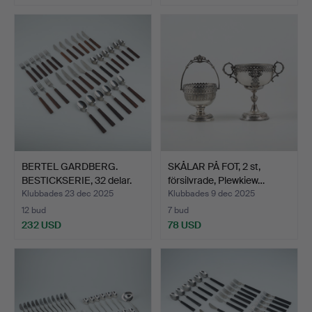
BERTEL GARDBERG.
SKÅLAR PÅ FOT, 2 st,
BESTICKSERIE, 32 delar.
försilvrade, Plewkiew…
T…
Klubbades 23 dec 2025
Klubbades 9 dec 2025
12 bud
7 bud
232 USD
78 USD