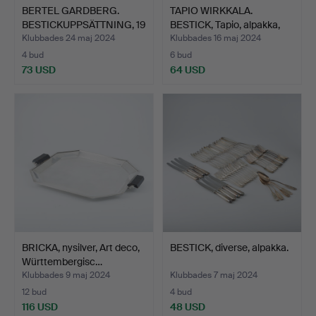
BERTEL GARDBERG.
TAPIO WIRKKALA.
BESTICKUPPSÄTTNING, 19
BESTICK, Tapio, alpakka,
de…
H…
Klubbades 24 maj 2024
Klubbades 16 maj 2024
4 bud
6 bud
73 USD
64 USD
BRICKA, nysilver, Art deco,
BESTICK, diverse, alpakka.
Württembergisc…
Klubbades 9 maj 2024
Klubbades 7 maj 2024
12 bud
4 bud
116 USD
48 USD