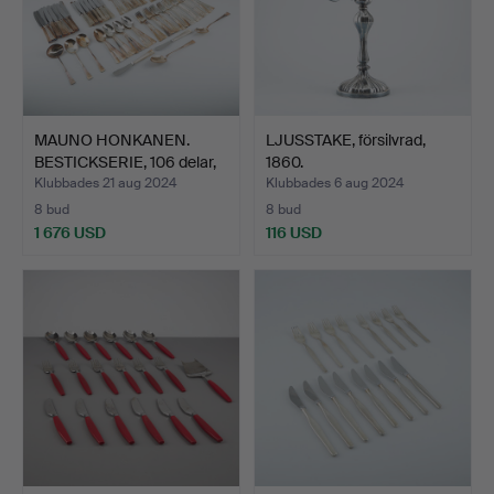
MAUNO HONKANEN.
LJUSSTAKE, försilvrad,
BESTICKSERIE, 106 delar,
1860.
s…
Klubbades 21 aug 2024
Klubbades 6 aug 2024
8 bud
8 bud
1 676 USD
116 USD