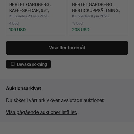
BERTEL GARDBERG.
BERTEL GARDBERG.
KAFFESKEDAR, 6 st,
BESTICKUPPSÄTTNING,
silver…
12+6 …
Klubbades 23 sep 2023
Klubbades 11 jun 2023
4 bud
13 bud
109 USD
208 USD
Visa fler föremål
Bevaka sökning
Auktionsarkivet
Du söker i vårt arkiv över avslutade auktioner.
Visa pågående auktioner istället.