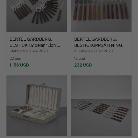
BERTEL GARDBERG.
BERTEL GARDBERG.
BESTICK, 37 delar, "Lion …
BESTICKUPPSÄTTNING,
24 de…
Klubbades 5 nov 2023
Klubbades 21 okt 2023
22 bud
12 bud
1 156 USD
232 USD