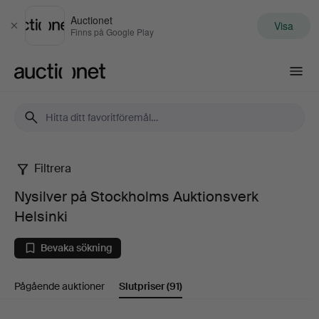
Auctionet
Visa
Stäng
Finns på Google Play
Auctionet.com
Filtrera
Nysilver
Nysilver på Stockholms Auktionsverk
på
Helsinki
Stockholms
Bevaka sökning
Auktionsverk
Pågående auktioner
Slutpriser
(91)
Helsinki