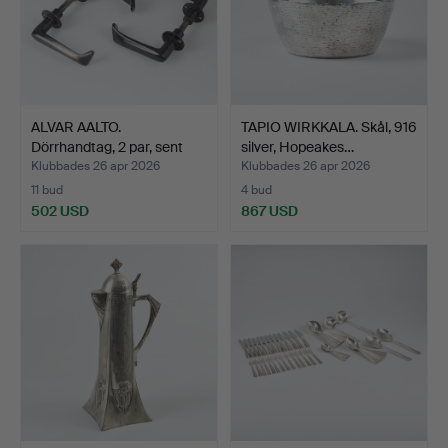
ALVAR AALTO.
TAPIO WIRKKALA. Skål, 916
Dörrhandtag, 2 par, sent
silver, Hopeakes…
1950…
Klubbades 26 apr 2026
Klubbades 26 apr 2026
11 bud
4 bud
502 USD
867 USD