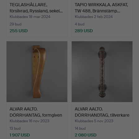
TEGLASHÅLLARE,
TAPIO WIRKKALA. ASKFAT,
försilvrad, Ryssland, sekel…
TW 488, Brännstämp…
Klubbades 18 mar 2024
Klubbades 2 feb 2024
29 bud
4 bud
255 USD
289 USD
ALVAR AALTO.
ALVAR AALTO.
DÖRRHANTAG, formgiven
DÖRRHANDTAG, tillverkare
1955.
Tait…
Klubbades 16 nov 2023
Klubbades 5 nov 2023
13 bud
14 bud
1 907 USD
2 080 USD