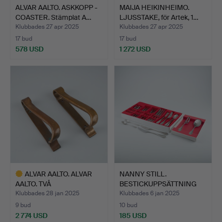
ALVAR AALTO. ASKKOPP -
MAIJA HEIKINHEIMO.
COASTER. Stämplat A…
LJUSSTAKE, för Artek, 1…
Klubbades 27 apr 2025
Klubbades 27 apr 2025
17 bud
17 bud
578 USD
1 272 USD
ALVAR AALTO. ALVAR
NANNY STILL.
AALTO. TVÅ
BESTICKUPPSÄTTNING
DÖRRHANDTAG,…
"Mango", 2…
Klubbades 28 jan 2025
Klubbades 6 jan 2025
9 bud
10 bud
2 774 USD
185 USD