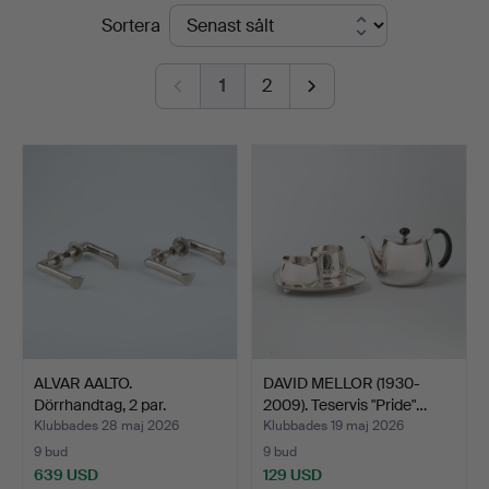
Slutpriser
Sortera
1
2
ALVAR AALTO.
DAVID MELLOR (1930-
Dörrhandtag, 2 par.
2009). Teservis "Pride"…
Klubbades 28 maj 2026
Klubbades 19 maj 2026
9 bud
9 bud
639 USD
129 USD