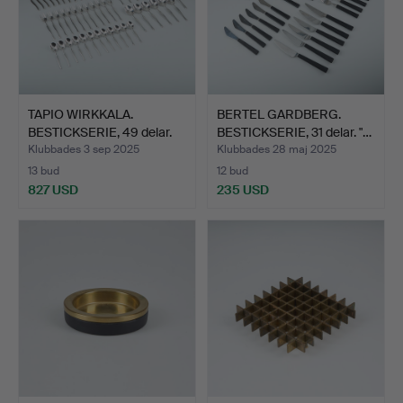
TAPIO WIRKKALA.
BERTEL GARDBERG.
BESTICKSERIE, 49 delar.
BESTICKSERIE, 31 delar. "…
Mo…
Klubbades 3 sep 2025
Klubbades 28 maj 2025
13 bud
12 bud
827 USD
235 USD