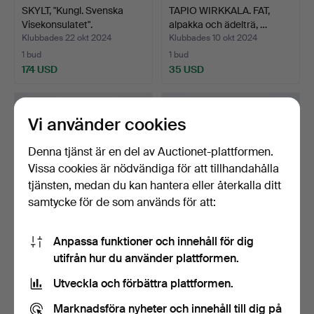
SKYLT, "Kungl. Svenska
TAPIO WIRKKALA. FAT,
Visekonsulatet".
alpakka och ädelträ, …
Klubbades 22 okt 2024
Klubbades 10 okt 2024
1 bud
1 bud
174 USD
35 USD
Vi använder cookies
Denna tjänst är en del av Auctionet-plattformen.
Vissa cookies är nödvändiga för att tillhandahålla
tjänsten, medan du kan hantera eller återkalla ditt
samtycke för de som används för att:
Anpassa funktioner och innehåll för dig
CAESAR STOFFI & FRITZ
BRICKA, märkt Artek,
utifrån hur du använder plattformen.
NAGEL. LJUSSTAKAR, 6…
Valaistustyö 1960-tal.
Klubbades 11 sep 2024
Klubbades 11 sep 2024
Utveckla och förbättra plattformen.
18 bud
9 bud
208 USD
197 USD
Marknadsföra nyheter och innehåll till dig på