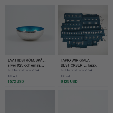
Utvalt
föremål
EVA HIDSTRÖM. SKÅL,
TAPIO WIRKKALA.
silver 925 och emalj, …
BESTICKSERIE, Tapio,
silve…
Klubbades 3 nov 2024
Klubbades 3 nov 2024
19 bud
18 bud
1 572 USD
6 125 USD