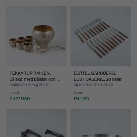
PEKKA TURTIAINEN.
BERTEL GARDBERG.
Bålskål med bålslev och …
BESTICKSERIE, 20 delar.
T…
Klubbades 6 maj 2026
Klubbades 27 apr 2026
5 bud
2 bud
2 427 USD
174 USD