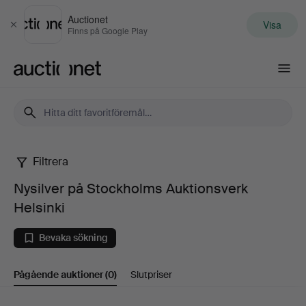
Auctionet
Visa
Stäng
Finns på Google Play
Auctionet.com
Filtrera
Nysilver
Nysilver på Stockholms Auktionsverk
på
Helsinki
Stockholms
Bevaka sökning
Auktionsverk
Pågående auktioner
(0)
Slutpriser
Helsinki