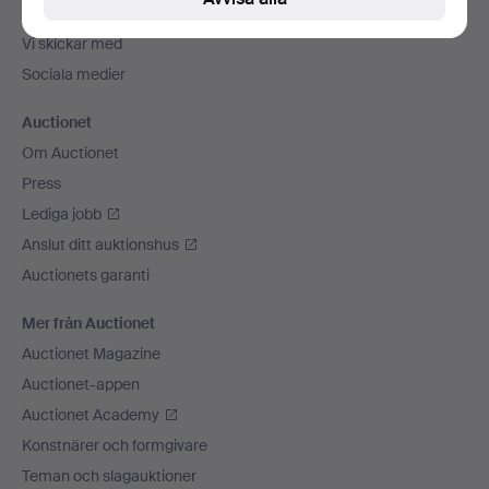
Betalningsalternativ
Vi skickar med
Sociala medier
Auctionet
Om Auctionet
Press
Lediga jobb
Anslut ditt auktionshus
Auctionets garanti
Mer från Auctionet
Auctionet Magazine
Auctionet-appen
Auctionet Academy
Konstnärer och formgivare
Teman och slagauktioner