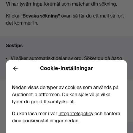
Pågående
Vi har tyvärr inga föremål som matchar din sökning.
auktioner
Klicka
“Bevaka sökning”
ovan så får du ett mail så fort
det kommer in.
Söktips
Vi söker automatiskt delar av ord. Söker du på
band
hittar vi även
arm
band
sur
.
Cookie-inställningar
Back
Nedan visas de typer av cookies som används på
Här är föremål från vårt arkiv som
Auctionet-plattformen. Du kan själv välja vilka
typer du ger ditt samtycke till.
matchar din sökning
Du kan läsa mer i vår
integritetspolicy
och hantera
Visa alla föremål
dina cookieinställningar nedan.