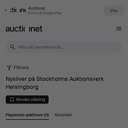
Auctionet
Visa
Stäng
Finns på Google Play
Auctionet.com
Filtrera
Nysilver
Nysilver på Stockholms Auktionsverk
på
Helsingborg
Stockholms
Bevaka sökning
Auktionsverk
Pågående auktioner
(0)
Slutpriser
Helsingborg