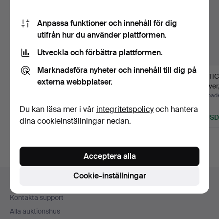
Anpassa funktioner och innehåll för dig
utifrån hur du använder plattformen.
Utveckla och förbättra plattformen.
Marknadsföra nyheter och innehåll till dig på
SKÅL med infällda
Cigarettemunstycke
BESTICK
externa webbplatser.
Cartwheel-mynt,
med originalettui, silv…
nysilver,
nysilver.
Klubbades 23 jul 2026
Klubbades 23 jul 2026
Klubbade
1 bud
12 bud
1 bud
Du kan läsa mer i vår
integritetspolicy
och hantera
32 USD
176 USD
32 USD
dina cookieinställningar nedan.
Acceptera alla
Sidfotsnavigation
Cookie-inställningar
Hjälp och kontakt
Kontakta support
Alla auktionshus