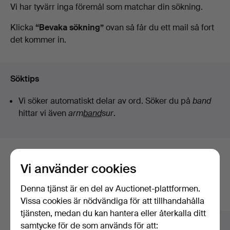
Pågående
Vi har tyvärr inga föremål som matchar din sökning.
auktioner
Klicka
“Bevaka sökning”
ovan så får du ett mail så fort
det kommer in.
Söktips
Vi söker automatiskt delar av ord. Söker du på
band
hittar vi även
arm
band
sur
.
Här är föremål från vårt arkiv som
Vi använder cookies
matchar din sökning
Denna tjänst är en del av Auctionet-plattformen.
Visa alla föremål
Vissa cookies är nödvändiga för att tillhandahålla
tjänsten, medan du kan hantera eller återkalla ditt
samtycke för de som används för att: