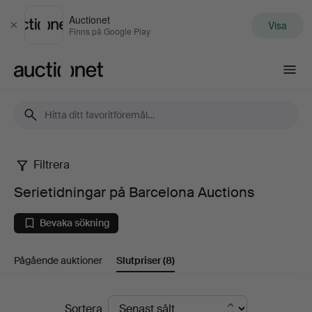
Auctionet
Visa
Stäng
Finns på Google Play
Auctionet.com
Filtrera
Serietidningar
Serietidningar på Barcelona Auctions
på
Bevaka sökning
Barcelona
Pågående auktioner
Slutpriser
(8)
Auctions
Slutpriser
Sortera