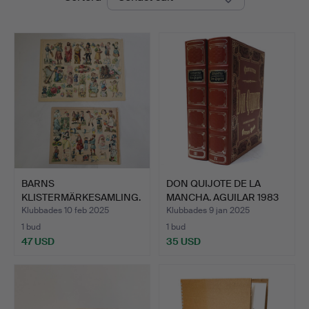
BARNS
DON QUIJOTE DE LA
KLISTERMÄRKESAMLING.
MANCHA. AGUILAR 1983
TVÅ KARTONGER. …
UTG…
Klubbades 10 feb 2025
Klubbades 9 jan 2025
1 bud
1 bud
47 USD
35 USD