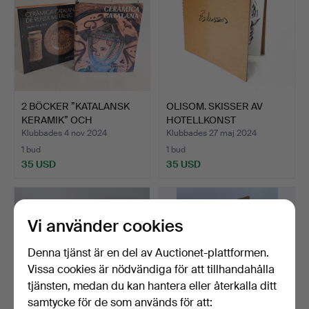
2 BÖCKER ”KATALANSK
OLISOM. SKISSER AV
KERAMIK” OCH
HOTELLKONST
”KATALANS…
BARCELONA.
Klubbades 4 nov 2024
Klubbades 27 maj 2024
1 bud
1 bud
35 USD
35 USD
Vi använder cookies
Denna tjänst är en del av Auctionet-plattformen.
Vissa cookies är nödvändiga för att tillhandahålla
tjänsten, medan du kan hantera eller återkalla ditt
samtycke för de som används för att: