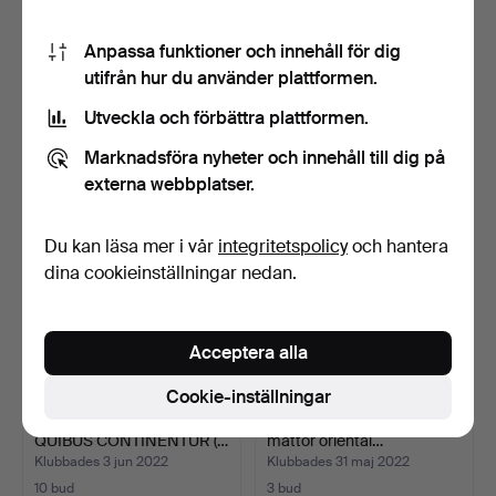
BOK ”LIBRE VERD DE
BOK. SKRIFTLIGA
Anpassa funktioner och innehåll för dig
BARCELONA”. MED
MEMOARER AV MARIE
utifrån hur du använder plattformen.
VAKTER.…
ANTOINET…
Klubbades 7 mar 2024
Klubbades 5 okt 2022
Utveckla och förbättra plattformen.
15 bud
1 bud
116 USD
35 USD
Marknadsföra nyheter och innehåll till dig på
externa webbplatser.
Du kan läsa mer i vår
integritetspolicy
och hantera
dina cookieinställningar nedan.
Acceptera alla
Cookie-inställningar
TRACTATUS ET FLORES I
Två böcker om orientaliska
QUIBUS CONTINENTUR (…
mattor oriental…
Klubbades 3 jun 2022
Klubbades 31 maj 2022
10 bud
3 bud