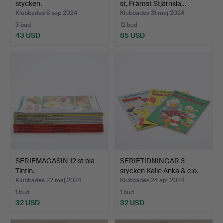
stycken.
st, Främst Stjärnkla…
Klubbades 6 sep 2024
Klubbades 31 maj 2024
3 bud
12 bud
43 USD
85 USD
SERIEMAGASIN 12 st bla
SERIETIDNINGAR 3
Tintin.
stycken Kalle Anka & c:o.
Klubbades 22 maj 2024
Klubbades 24 apr 2024
1 bud
1 bud
32 USD
32 USD