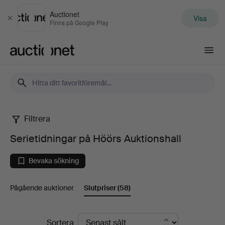
Auctionet
Visa
Stäng
Finns på Google Play
Auctionet.com
Filtrera
Serietidningar
Serietidningar på Höörs Auktionshall
på
Bevaka sökning
Höörs
Pågående auktioner
Slutpriser
(58)
Auktionshall
Slutpriser
Sortera