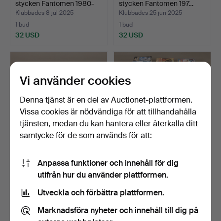
stycken Fantomen 1980-
stycken Fantomen 197…
0…
Klubbades 8 jul 2025
Klubbades 25 jun 2025
1 bud
1 bud
32 USD
32 USD
Vi använder cookies
Denna tjänst är en del av Auctionet-plattformen.
Vissa cookies är nödvändiga för att tillhandahålla
tjänsten, medan du kan hantera eller återkalla ditt
samtycke för de som används för att:
SERIETIDNINGAR ca 170
SERIETIDNINGAR 145
Anpassa funktioner och innehåll för dig
stycken Fantomen 197…
stycken Fantomen 1980-
utifrån hur du använder plattformen.
0…
Klubbades 25 jun 2025
Klubbades 14 jun 2025
1 bud
1 bud
Utveckla och förbättra plattformen.
32 USD
32 USD
Marknadsföra nyheter och innehåll till dig på