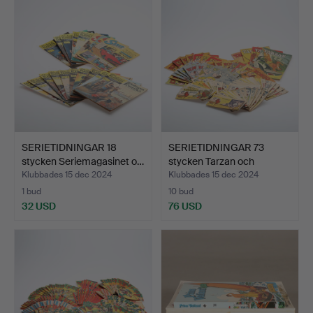
SERIETIDNINGAR 18
SERIETIDNINGAR 73
stycken Seriemagasinet o…
stycken Tarzan och
Kongo…
Klubbades 15 dec 2024
Klubbades 15 dec 2024
1 bud
10 bud
32 USD
76 USD