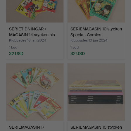
SERIETIDNINGAR /
SERIEMAGASIN 10 stycken
MAGASIN 14 stycken bla
Special -Comics.
Bi…
Klubbades 18 jan 2024
Klubbades 10 jan 2024
1 bud
1 bud
32 USD
32 USD
SERIEMAGASIN 17
SERIEMAGASIN 10 stycken