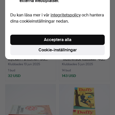
externa webbplatser.
Du kan läsa mer i vår
integritetspolicy
och hantera
dina cookieinställningar nedan.
Acceptera alla
Cookie-inställningar
SERIETIDNINGAR ca 170
SERIETIDNINGAR
stycken Fantomen 199…
"Illustrerade klassiker" 40…
Klubbades 13 jun 2025
Klubbades 5 jun 2025
1 bud
14 bud
32 USD
143 USD