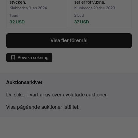
stycken.
serier för vuxna.
Klubbades 9 jan 2024
Klubbades 29 dec 2023
1 bud
2 bud
32 USD
37 USD
Visa fler föremål
Bevaka sökning
Auktionsarkivet
Du söker i vårt arkiv över avslutade auktioner.
Visa pågående auktioner istället.