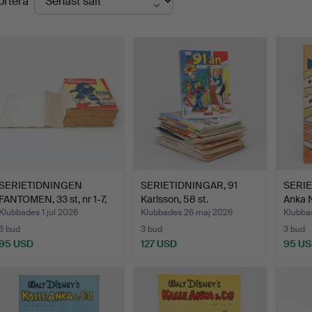
ortera
SERIETIDNINGEN
SERIETIDNINGAR, 91
SERIE
FANTOMEN, 33 st, nr 1-7,
Karlsson, 58 st.
Anka N
19…
Klubbades 1 jul 2026
Klubbades 26 maj 2026
Klubba
6 bud
3 bud
3 bud
95 USD
127 USD
95 U