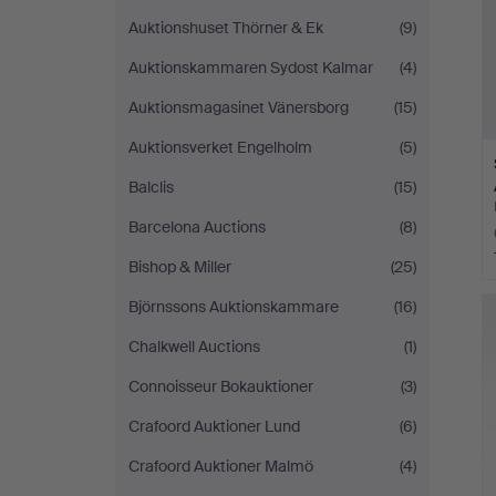
Auktionshuset Thörner & Ek
(9)
Auktionskammaren Sydost Kalmar
(4)
Auktionsmagasinet Vänersborg
(15)
Auktionsverket Engelholm
(5)
Balclis
(15)
Barcelona Auctions
(8)
Bishop & Miller
(25)
Björnssons Auktionskammare
(16)
Chalkwell Auctions
(1)
Connoisseur Bokauktioner
(3)
Crafoord Auktioner Lund
(6)
Crafoord Auktioner Malmö
(4)