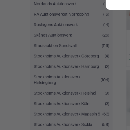
Norrlands Auktionsverk
(18)
RA Auktionsverket Norrköping
(16)
Roslagens Auktionsverk
(14)
Skånes Auktionsverk
(26)
Stadsauktion Sundsvall
(116)
Stockholms Auktionsverk Göteborg
(4)
Stockholms Auktionsverk Hamburg
(2)
Stockholms Auktionsverk
(104)
Helsingborg
Stockholms Auktionsverk Helsinki
(9)
Stockholms Auktionsverk Köln
(3)
Stockholms Auktionsverk Magasin 5
(63)
Stockholms Auktionsverk Sickla
(59)