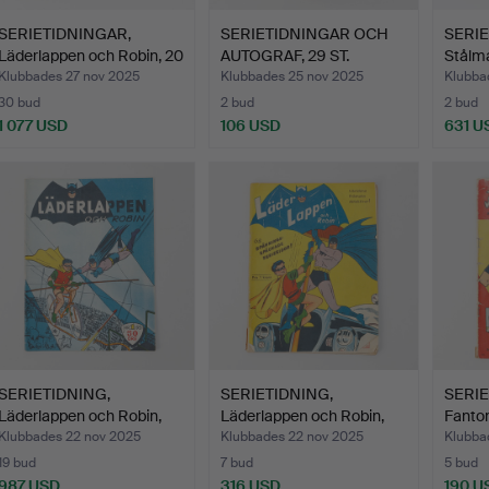
SERIETIDNINGAR,
SERIETIDNINGAR OCH
SERIE
Läderlappen och Robin, 20
AUTOGRAF, 29 ST.
Stålma
…
Klubbades 27 nov 2025
Klubbades 25 nov 2025
Klubba
30 bud
2 bud
2 bud
1 077 USD
106 USD
631 U
SERIETIDNING,
SERIETIDNING,
SERIE
Läderlappen och Robin,
Läderlappen och Robin,
Fanto
numme…
1950.
1950.
Klubbades 22 nov 2025
Klubbades 22 nov 2025
Klubba
19 bud
7 bud
5 bud
987 USD
316 USD
190 U