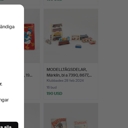
vändiga
 ANKA & Co,
MODELLTÅGSDELAR,
idningar, 54 st, 19…
Märklin, bl a 7390, 8677,…
des 13 apr 2024
Klubbades 28 feb 2024
r.
16 bud
D
190 USD
ingar
a alla