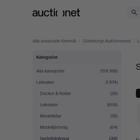
Auctionet.com
Alla avslutade föremål
/
Göteborgs Auktionsverk
/
L
Serietidningar
Kategorier
S
på
Alla kategorier
(158 188)
Leksaker
(1 974)
Göteborgs
Dockor & Nallar
(26)
Auktionsverk
Leksaker
(858)
Modellbilar
(39)
Modelljärnväg
(64)
S
Serietidningar
(36)