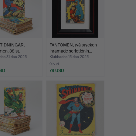
TIDNINGAR,
FANTOMEN, två stycken
en, 38 st.
inramade serietidnin…
des 31 dec 2025
Klubbades 15 dec 2025
9 bud
USD
79 USD