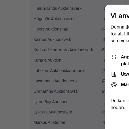
Hälsinglands Auktionsverk
(5)
Vi an
Höganäs Auktionsverk
(2)
Denna tj
Höörs Auktionshall
(58)
för att t
Kalmar Auktionsverk
(35)
samtycke
Karlstad Hammarö Auktionsverk
(55)
Anp
Kurage Auktion
(2)
pla
Laholms Auktionskammare
(28)
Utv
Lawrences Auctioneers
(76)
Mar
Limhamns Auktionsbyrå
(76)
Du kan l
Lyme Bay Auctions
(1)
nedan.
Lysekils Auktionsbyrå
(123)
Markus Auktioner
(16)