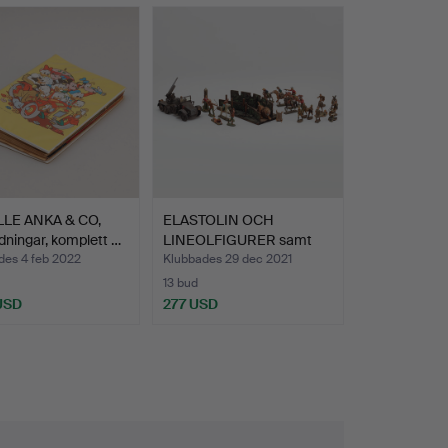
LLE ANKA & CO,
ELASTOLIN OCH
idningar, komplett …
LINEOLFIGURER samt
MILITÄRJE…
des 4 feb 2022
Klubbades 29 dec 2021
13 bud
 USD
277 USD