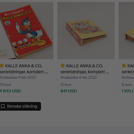
KALLE ANKA & CO,
KALLE ANKA & CO,
KA
serietidningar, komplett …
serietidningar, komplett …
seriet
Klubbades 4 feb 2022
Klubbades 4 feb 2022
Klubba
23 bud
12 bud
8 bud
4 833 USD
841 USD
1 105
valt
Utvalt
Utvalt
öremål
föremål
föremål
Bevaka sökning