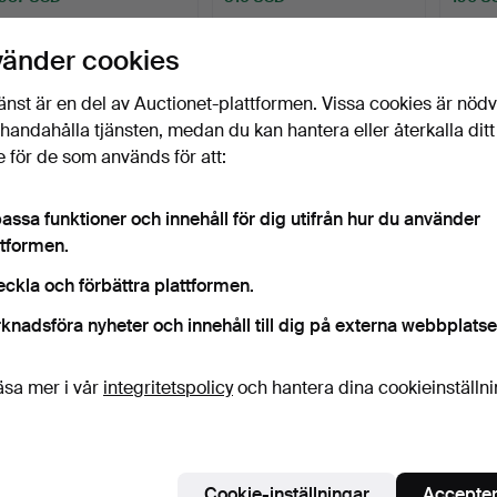
vänder cookies
änst är en del av Auctionet-plattformen. Vissa cookies är nöd
illhandahålla tjänsten, medan du kan hantera eller återkalla ditt
 för de som används för att:
assa funktioner och innehåll för dig utifrån hur du använder
ttformen.
FANTOMEN, 2 st, nr 1 och
LEKSAKER, 8 stycken,
KALLE
eckla och förbättra plattformen.
nr 3 1950.
mestadels Pocket Comi…
seriet
Klubbades 25 sep 2025
Klubbades 26 dec 2024
Klubba
knadsföra nyheter och innehåll till dig på externa webbplatse
6 bud
2 bud
7 bud
316 USD
106 USD
76 US
äsa mer i vår
integritetspolicy
och hantera dina cookieinställn
Cookie-inställningar
Accepter