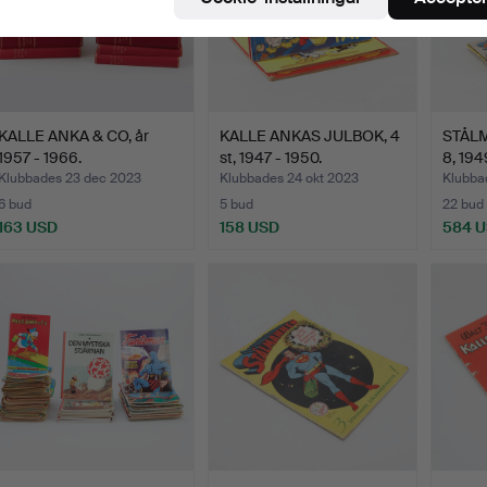
KALLE ANKA & CO, år
KALLE ANKAS JULBOK, 4
STÅLM
1957 - 1966.
st, 1947 - 1950.
8, 194
Klubbades 23 dec 2023
Klubbades 24 okt 2023
Klubbad
6 bud
5 bud
22 bud
163 USD
158 USD
584 