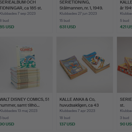
SERIEALBUM OCH
SERIETIDNING,
KALLE
TIDNINGAR, ca 185 st.
Stålmannen, nr. 1, 1949.
år 194
Klubbades 7 sep 2023
Klubbades 27 jun 2023
Klubba
8 bud
15 bud
5 bud
85 USD
631 USD
421 U
WALT DISNEY COMICS, 51
KALLE ANKA & Co,
SERIE
nummer, samt tillhö…
huvudsakligen, ca 43
st.
numm…
Klubbades 13 maj 2023
Klubbades 7 apr 2023
Klubba
6 bud
18 bud
3 bud
90 USD
137 USD
90 U