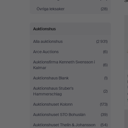
S
Övriga leksaker
(28)
Auktionshus
Alla auktionshus
(2 931)
Arce Auctions
(6)
Auktionsfirma Kenneth Svensson i
(6)
Kalmar
Auktionshaus Blank
(1)
Auktionshaus Stuber's
(2)
Hammerschlag
Auktionshuset Kolonn
(173)
Auktionshuset STO Bohuslän
(39)
Auktionshuset Thelin & Johansson
(54)