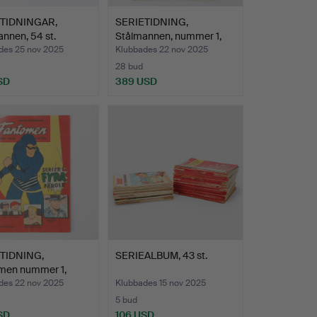
TIDNINGAR,
SERIETIDNING,
nnen, 54 st.
Stålmannen, nummer 1,
1949.
des 25 nov 2025
Klubbades 22 nov 2025
28 bud
SD
389 USD
TIDNING,
SERIEALBUM, 43 st.
men nummer 1,
des 22 nov 2025
Klubbades 15 nov 2025
5 bud
SD
106 USD