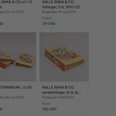
 ANKA & CO, nr 1-12
KALLE ANKA & CO,
9.
tidningar, 3 st, 1950-52.
des 22 maj 2023
Klubbades 19 maj 2023
21 bud
SD
211 USD
TIDNINGAR , ca 30
KALLE ANKA & CO,
serietidningar, 16 st, år…
des 25 mar 2022
Klubbades 4 feb 2022
4 bud
SD
316 USD