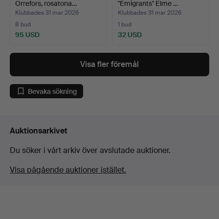
Orrefors, rosatona…
"Emigrants" Elme …
Klubbades 31 mar 2026
Klubbades 31 mar 2026
8 bud
1 bud
95 USD
32 USD
Visa fler föremål
Bevaka sökning
Auktionsarkivet
Du söker i vårt arkiv över avslutade auktioner.
Visa pågående auktioner istället.