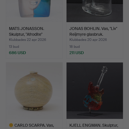
MATS JONASSON.
JONAS BOHLIN. Vas, "Liv"
Skulptur, "Afrodite"
Reijmyre glasbruk.
Numrer…
Klubbades 22 apr 2026
Klubbades 20 apr 2026
13 bud
18 bud
686 USD
211 USD
CARLO SCARPA. Vas,
KJELL ENGMAN. Skulptur,