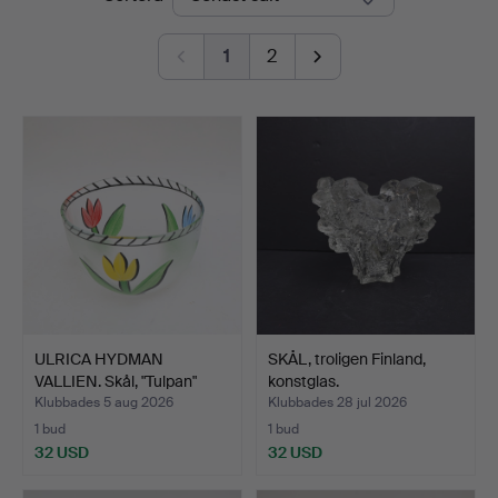
1
2
ULRICA HYDMAN
SKÅL, troligen Finland,
VALLIEN. Skål, "Tulpan"
konstglas.
med …
Klubbades 5 aug 2026
Klubbades 28 jul 2026
1 bud
1 bud
32 USD
32 USD