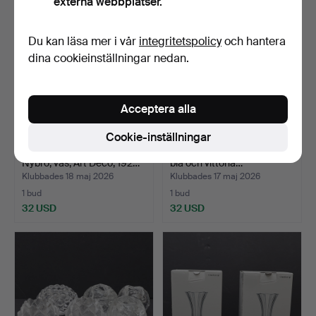
externa webbplatser.
Du kan läsa mer i vår
integritetspolicy
och hantera
dina cookieinställningar nedan.
Acceptera alla
Cookie-inställningar
FOLKE JOHANSSON.
VAS, PO-ström, Alsterfors,
Nybro, vas, Art Deco, 192…
blå och vittona…
Klubbades 18 maj 2026
Klubbades 17 maj 2026
1 bud
1 bud
32 USD
32 USD