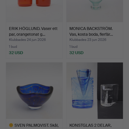
ERIK HÖGLUND. Vaser ett
MONICA BACKSTRÖM.
par, orangetonat g…
Vas, kosta boda, flerfär…
Klubbades 24 jun 2026
Klubbades 23 jun 2026
1 bud
1 bud
32 USD
32 USD
SVEN PALMQVIST. Skål,
KONSTGLAS 2 DELAR,