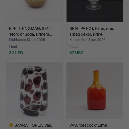
KJELL ENGMAN. Skål,
SKÅL PÅ FOT, Elme, med
"Nordic" Boda, signera…
slipad dekor, signe…
Klubbades 13 jun 2026
Klubbades 13 jun 2026
1 bud
1 bud
32 USD
32 USD
SAARA HOPEA. Vas,
VAS, "peacock" Elme