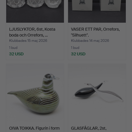
LJUSLYKTOR, 6st, Kosta
VASER ETT PAR, Orrefors,
boda och Orrefors, …
"Silhuett".
Klubbades 15 maj 2026
Klubbades 14 maj 2026
1 bud
1 bud
32 USD
32 USD
OIVA TOIKKA. Figurin i form
GLASFÅGLAR, 2st,