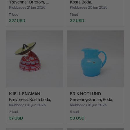
"Ravenna" Orrefors, …
Kosta Boda.
Klubbades 21 jun 2026
Klubbades 20 jun 2026
11 bud
1 bud
327 USD
32 USD
Utvalt
föremål
KJELL ENGMAN.
ERIK HÖGLUND.
Brevpress, Kosta boda,
Serveringskanna, Boda,
föres…
blåto…
Klubbades 18 jun 2026
Klubbades 18 jun 2026
2 bud
5 bud
37 USD
53 USD