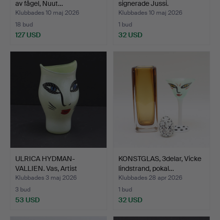
av fågel, Nuut…
signerade Jussi.
Klubbades 10 maj 2026
Klubbades 10 maj 2026
18 bud
1 bud
127 USD
32 USD
ULRICA HYDMAN-
KONSTGLAS, 3delar, Vicke
VALLIEN. Vas, Artist
lindstrand, pokal…
collect…
Klubbades 3 maj 2026
Klubbades 28 apr 2026
3 bud
1 bud
53 USD
32 USD