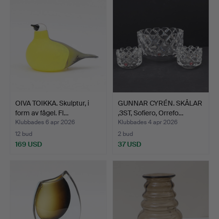
OIVA TOIKKA. Skulptur, i
GUNNAR CYRÉN. SKÅLAR
form av fågel. Fl…
,3ST, Sofiero, Orrefo…
Klubbades 6 apr 2026
Klubbades 4 apr 2026
12 bud
2 bud
169 USD
37 USD