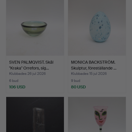
SVEN PALMQVIST. Skål
MONICA BACKSTRÖM.
"Kraka" Orrefors, sig…
Skulptur, föreställande …
Klubbades 26 jul 2026
Klubbades 15 jul 2026
6 bud
9 bud
106 USD
80 USD