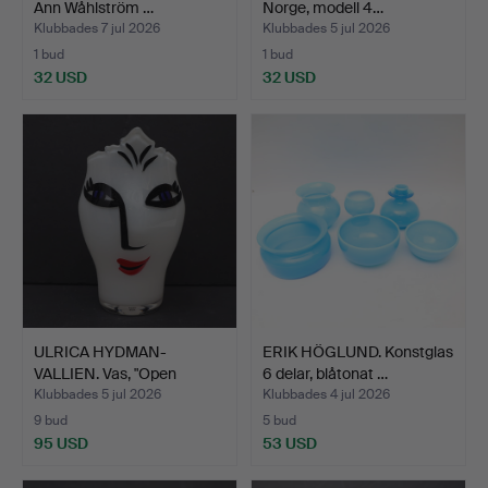
Ann Wåhlström …
Norge, modell 4…
Klubbades 7 jul 2026
Klubbades 5 jul 2026
1 bud
1 bud
32 USD
32 USD
ULRICA HYDMAN-
ERIK HÖGLUND. Konstglas
VALLIEN. Vas, "Open
6 delar, blåtonat …
minds" m…
Klubbades 5 jul 2026
Klubbades 4 jul 2026
9 bud
5 bud
95 USD
53 USD