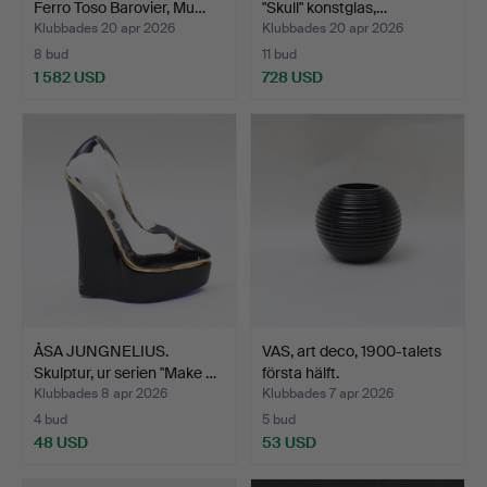
Ferro Toso Barovier, Mu…
"Skull" konstglas,…
Klubbades 20 apr 2026
Klubbades 20 apr 2026
8 bud
11 bud
1 582 USD
728 USD
Utvalt
föremål
ÅSA JUNGNELIUS.
VAS, art deco, 1900-talets
Skulptur, ur serien "Make …
första hälft.
Klubbades 8 apr 2026
Klubbades 7 apr 2026
4 bud
5 bud
48 USD
53 USD