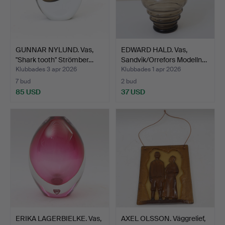
GUNNAR NYLUND. Vas,
EDWARD HALD. Vas,
"Shark tooth" Strömber…
Sandvik/Orrefors Modelln…
Klubbades 3 apr 2026
Klubbades 1 apr 2026
7 bud
2 bud
85 USD
37 USD
ERIKA LAGERBIELKE. Vas,
AXEL OLSSON. Väggrelief,