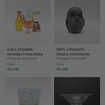
KJELL ENGMAN.
MATS JONASSON.
Konstglas 3 delar, Kosta
Skulptur, föreställande
bod…
Ugg…
Klubbades 13 jun 2026
Klubbades 13 jun 2026
4 bud
8 bud
43 USD
65 USD