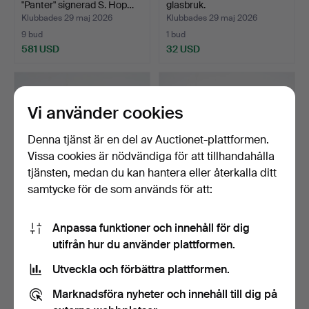
"Panter" signerad S. Hop…
glasbruk.
Klubbades 29 maj 2026
Klubbades 29 maj 2026
9 bud
1 bud
581 USD
32 USD
Utvalt
föremål
Vi använder cookies
Denna tjänst är en del av Auctionet-plattformen.
Vissa cookies är nödvändiga för att tillhandahålla
tjänsten, medan du kan hantera eller återkalla ditt
samtycke för de som används för att:
WILKE ADOLFSSON. Skål,
KONSTGLAS, 3 delar,
Anpassa funktioner och innehåll för dig
konstglas, flerfärg…
föreställande älgfamil…
utifrån hur du använder plattformen.
Klubbades 26 maj 2026
Klubbades 24 maj 2026
3 bud
1 bud
Utveckla och förbättra plattformen.
44 USD
32 USD
Marknadsföra nyheter och innehåll till dig på