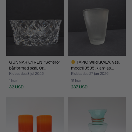
GUNNAR CYREN. "Sofiero"
TAPIO WIRKKALA. Vas,
båtformad skål, Or…
modell 3535, klarglas…
Klubbades 3 jul 2026
Klubbades 27 jun 2026
1 bud
15 bud
32 USD
237 USD
Utvalt
föremål