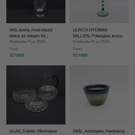
VAS, kosta, med slipad
ULRICA HYDMAN
dekor av reklam för…
VALLIEN. Pokalglas, kosta
bo…
Klubbades 11 jul 2026
Klubbades 10 jul 2026
1 bud
3 bud
32 USD
52 USD
GLAS, 3 delar, tillbringare
SKÅL, konstglas, Hadeland,