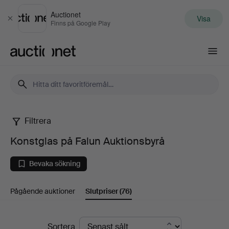
Auctionet
Visa
Stäng
Finns på Google Play
Auctionet.com
Filtrera
Konstglas
Konstglas på Falun Auktionsbyrå
på
Bevaka sökning
Falun
Pågående auktioner
Slutpriser
(76)
Auktionsbyrå
Slutpriser
Sortera