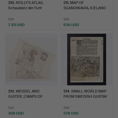
210
.
REILLY'S ATLAS,
211
.
MAP OF
Schauplatz der Funf
SCANDINAVIA, ICELAND
Theile…
AND GREENLAND …
Sålt
Sålt
2 101 USD
636 USD
213
.
WESSEL AND
214
.
SMALL WORLD MAP
GUITER, 2 MAPS OF
FROM SWEDISH GUSTAV
DENMARK (Zeal…
VASA B…
Sålt
Sålt
368 USD
578 USD