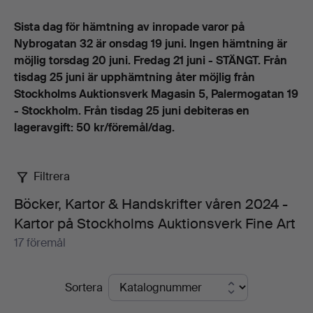
Bergman ger oss en lektion i kärlek, ett annat av Lars
Norén ger oss en kristallklar inblick i den store poetens
Sista dag för hämtning av inropade varor på
skrivarprocess och vad står det egentligen i det där
Nybrogatan 32 är onsdag 19 juni. Ingen hämtning är
brevet som Gustav III år 1752 skrev till Carl Gustav
möjlig torsdag 20 juni. Fredag 21 juni - STÄNGT. Från
Tessin?
tisdag 25 juni är upphämtning åter möjlig från
Bland de inbundna härligheterna återfinns bland annat
Stockholms Auktionsverk Magasin 5, Palermogatan 19
Gustav II Adolfs fältbibel, Palmstrucks mastodontverk
- Stockholm. Från tisdag 25 juni debiteras en
(helt komplett) om svensk botanik och Jean-Baptiste
lageravgift: 50 kr/föremål/dag.
Bourguignons kartverk över Tibet. Lägg därtill Charlie
Chaplins autograf, tio litografier av John Bauer,
Filtrera
angenämt tyngda av sagoskogarnas mörker och mystik
och en Grand Tour-souvenir av den högre skolan så har
Böcker, Kartor & Handskrifter våren 2024 -
ni ett litet axplock av vad som erbjuds.
Kartor på Stockholms Auktionsverk Fine Art
Varmt välkomna!
17 föremål
Pågående
Sortera
auktioner