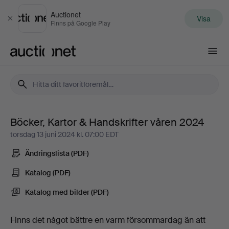
Auctionet
Visa
Stäng
Finns på Google Play
Auctionet.com
Böcker, Kartor & Handskrifter våren 2024
Böcker,
torsdag 13 juni 2024 kl. 07:00 EDT
Kartor
Ändringslista (PDF)
&
Katalog (PDF)
Katalog med bilder (PDF)
Handskrifter
våren
Finns det något bättre en varm försommardag än att