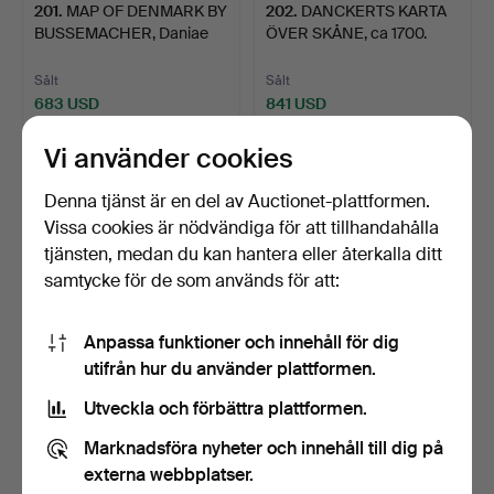
201
.
MAP OF DENMARK BY
202
.
DANCKERTS KARTA
BUSSEMACHER, Daniae
ÖVER SKÅNE, ca 1700.
Regn…
Sålt
Sålt
683 USD
841 USD
Vi använder cookies
Denna tjänst är en del av Auctionet-plattformen.
Vissa cookies är nödvändiga för att tillhandahålla
tjänsten, medan du kan hantera eller återkalla ditt
samtycke för de som används för att:
Anpassa funktioner och innehåll för dig
utifrån hur du använder plattformen.
203
.
GASTALDI'S
204
.
HERMELINS ATLAS
UNCOMMON MAP OF
ÖVER SVERIGE MED 32
Utveckla och förbättra plattformen.
SCANDINAVIA, 15…
KARTOR.
Marknadsföra nyheter och innehåll till dig på
Sålt
Sålt
externa webbplatser.
946 USD
1 891 USD