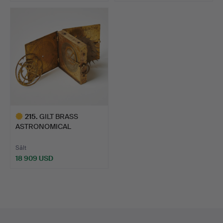
215
.
GILT BRASS
ASTRONOMICAL
COMPENDIUM WITH CO…
Sålt
18 909 USD
Utvalt
föremål
Sidfotsnavigation