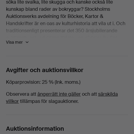
söka lite svalka, lite skugga och kanske också lite
2024
kunskap bland rader av bokryggar? Stockholms
Auktionsverks avdelning för Böcker, Kartor &
-
Handskrifter är en oas av kulturhistoria att vila ut i. Och
traditionsenligt presenterar det 350 årsjubilerande
Kartor
auktionshuset - världens äldsta - en alldeles ljuvligt
Visa mer
omfångsrik katalog mellan hägg och syrén. Över 250
på
utvalda godbitar står till buds och bland dem finner
man några alldeles särskilt fina alster som här kan vara
Stockholms
värda att nämna.
Avgifter och auktionsvillkor
Fyra brev skrivna av Albert Einstein bågnar av
Auktionsverk
vetenskapshistoria och har alla förutsättningar att få
Köparprovision
25 % (Ink. moms.)
budgivare världen över att dra efter andan. Från den
Observera att
ångerrätt inte gäller
och att
särskilda
Fine
avancerade vetenskapens finrum ses även ett
villkor
tillämpas för slagauktioner.
astronomiskt kompendium av högst förnämlig kvalitet
Art
och med en detaljrikedom av knappt skådat slag.
Behagligast för ögat är kanske Dru Drurys Illustrations
of Natural History i vilken varje skalbagge och fjäril är
Auktionsinformation
ett konstverk i sig. Ett handskrivet manuskript av Ingmar