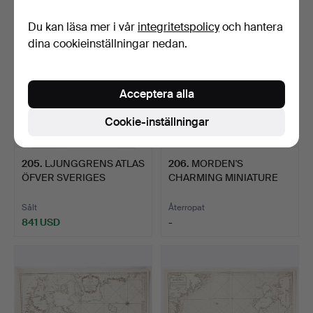
Du kan läsa mer i vår
integritetspolicy
och hantera
dina cookieinställningar nedan.
Acceptera alla
Cookie-inställningar
205
.
LJUNGGRENS ATLAS
206
.
MORDEN'S
ÖFVER SVERIGES
CHARMING MINIATURE
STÄDER, 18…
WORLD MAP, A N…
Sålt
Återropat
841 USD
-