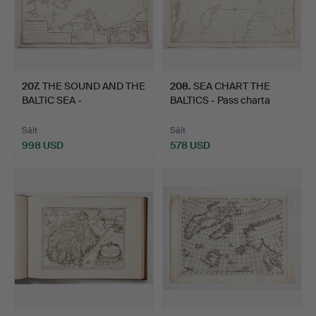
207
.
THE SOUND AND THE
208
.
SEA CHART THE
BALTIC SEA -
BALTICS - Pass charta
NORDENANKAR…
öfver …
Sålt
Sålt
998 USD
578 USD