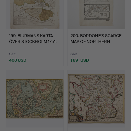
199
.
BIURMANS KARTA
200
.
BORDONE'S SCARCE
ÖVER STOCKHOLM 1751.
MAP OF NORTHERN
SCANDINAV…
Sålt
Sålt
400 USD
1 891 USD