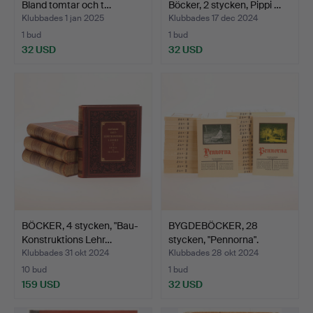
Bland tomtar och t…
Böcker, 2 stycken, Pippi …
Klubbades 1 jan 2025
Klubbades 17 dec 2024
1 bud
1 bud
32 USD
32 USD
BÖCKER, 4 stycken, "Bau-
BYGDEBÖCKER, 28
Konstruktions Lehr…
stycken, "Pennorna".
Klubbades 31 okt 2024
Klubbades 28 okt 2024
10 bud
1 bud
159 USD
32 USD