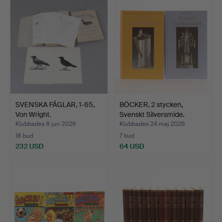
SVENSKA FÅGLAR, 1-65,
BÖCKER, 2 stycken,
Von Wright.
Svenskt Silversmide.
Klubbades 8 jun 2026
Klubbades 24 maj 2026
18 bud
7 bud
232 USD
64 USD