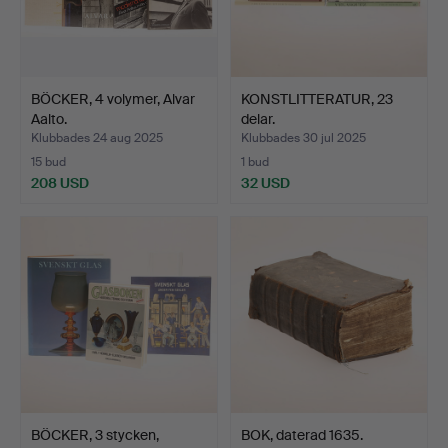
BÖCKER, 4 volymer, Alvar
KONSTLITTERATUR, 23
Aalto.
delar.
Klubbades 24 aug 2025
Klubbades 30 jul 2025
15 bud
1 bud
208 USD
32 USD
BÖCKER, 3 stycken,
BOK, daterad 1635.