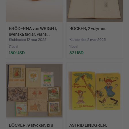
BRÖDERNA von WRIGHT,
BÖCKER, 2 volymer.
svenska fåglar, Plans…
Klubbades 12 mar 2025
Klubbades 2 mar 2025
7 bud
1 bud
180 USD
32 USD
BÖCKER, 9 stycken, bl a
ASTRID LINDGREN.