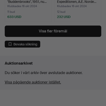
"Buddenbrooks", 1951, nu…
Expeditionen, A.E. Norde…
Klubbades 16 okt 2024
Klubbades 16 okt 2024
11 bud
12 bud
633 USD
232 USD
Visa fler föremål
Bevaka sökning
Auktionsarkivet
Du söker i vårt arkiv över avslutade auktioner.
Visa pågående auktioner istället.