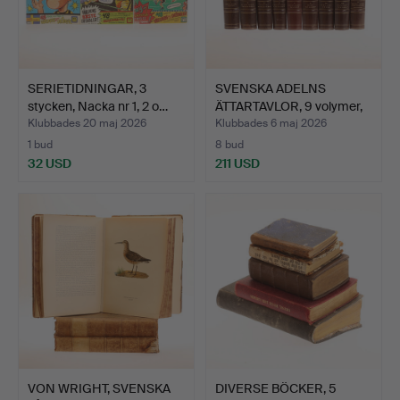
SERIETIDNINGAR, 3
SVENSKA ADELNS
stycken, Nacka nr 1, 2 o…
ÄTTARTAVLOR, 9 volymer,
Gus…
Klubbades 20 maj 2026
Klubbades 6 maj 2026
1 bud
8 bud
32 USD
211 USD
VON WRIGHT, SVENSKA
DIVERSE BÖCKER, 5