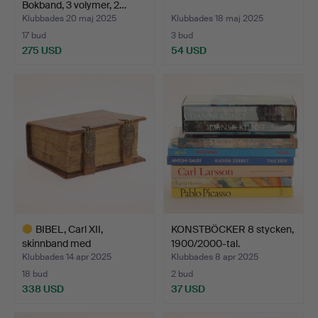
Bokband, 3 volymer, 2…
Klubbades 20 maj 2025
Klubbades 18 maj 2025
17 bud
3 bud
275 USD
54 USD
BIBEL, Carl XII,
KONSTBÖCKER 8 stycken,
skinnband med
1900/2000-tal.
mässingsbes…
Klubbades 14 apr 2025
Klubbades 8 apr 2025
18 bud
2 bud
338 USD
37 USD
Utvalt