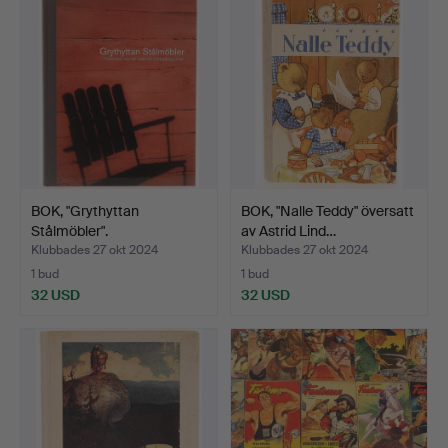
BOK, "Grythyttan
BOK, "Nalle Teddy" översatt
Stålmöbler".
av Astrid Lind…
Klubbades 27 okt 2024
Klubbades 27 okt 2024
1 bud
1 bud
32 USD
32 USD