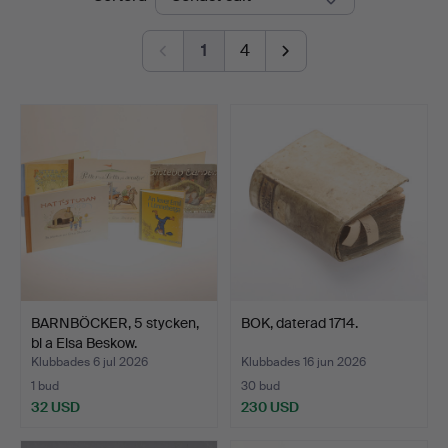
1
4
BARNBÖCKER, 5 stycken,
BOK, daterad 1714.
bl a Elsa Beskow.
Klubbades 6 jul 2026
Klubbades 16 jun 2026
1 bud
30 bud
32 USD
230 USD