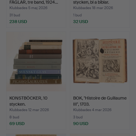
FÅGLAR, tre band, 1924…
stycken, bl a biblar.
Klubbades 5 maj 2026
Klubbades 18 mar 2026
31 bud
1 bud
238 USD
32 USD
KONSTBÖCKER, 10
BOK, "Histoire de Guillaume
stycken.
III", 1703.
Klubbades 12 mar 2026
Klubbades 4 mar 2026
8 bud
3 bud
69 USD
90 USD