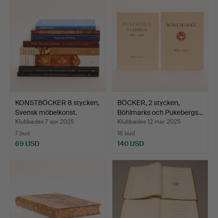
föremål
KONSTBÖCKER 8 stycken,
BÖCKER, 2 stycken,
Svensk möbelkonst.
Böhlmarks och Pukebergs…
Klubbades 7 apr 2025
Klubbades 12 mar 2025
7 bud
18 bud
69 USD
140 USD