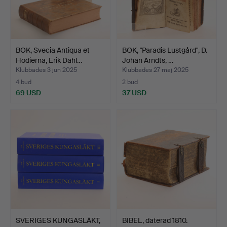
BOK, Svecia Antiqua et
BOK, "Paradis Lustgård", D.
Hodierna, Erik Dahl…
Johan Arndts, …
Klubbades 3 jun 2025
Klubbades 27 maj 2025
4 bud
2 bud
69 USD
37 USD
SVERIGES KUNGASLÄKT,
BIBEL, daterad 1810.