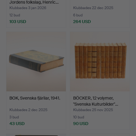
Jordens folkslag, Henric…
Klubbades 3 jan 2026
Klubbades 22 dec 2025
12 bud
6 bud
103 USD
264 USD
BOK, Svenska fjärilar, 1941.
BÖCKER, 12 volymer,
"Svenska Kulturbilder"…
Klubbades 2 dec 2025
Klubbades 25 nov 2025
3 bud
10 bud
43 USD
90 USD