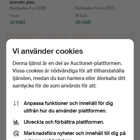
svenskt glas.
Klubbades 9 jul 2025
Klubbades 14 jun 2025
1 bud
18 bud
32 USD
95 USD
Vi använder cookies
Denna tjänst är en del av Auctionet-plattformen.
Vissa cookies är nödvändiga för att tillhandahålla
tjänsten, medan du kan hantera eller återkalla ditt
samtycke för de som används för att:
BIBEL, Karl X Gustav,
LATINSKT-SVENSKT
Anpassa funktioner och innehåll för dig
Stockholm 1646.
LEXICON, 2 volymer,
utifrån hur du använder plattformen.
Boktr…
Klubbades 14 jun 2025
Klubbades 14 jun 2025
40 bud
3 bud
Utveckla och förbättra plattformen.
686 USD
48 USD
Marknadsföra nyheter och innehåll till dig på