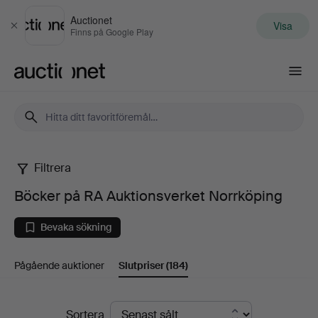
Auctionet
Visa
Stäng
Finns på Google Play
Auctionet.com
Filtrera
Böcker
Böcker på RA Auktionsverket Norrköping
på
Bevaka sökning
RA
Pågående auktioner
Slutpriser
(184)
Auktionsverket
Norrköping
Slutpriser
Sortera