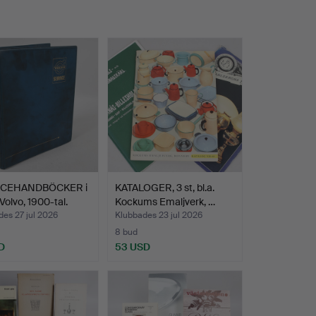
ICEHANDBÖCKER i
KATALOGER, 3 st, bl.a.
Volvo, 1900-tal.
Kockums Emaljverk, …
es 27 jul 2026
Klubbades 23 jul 2026
8 bud
D
53 USD