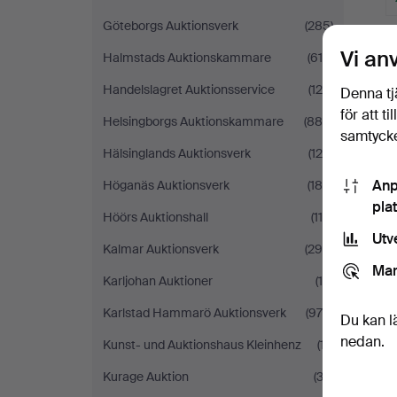
Göteborgs Auktionsverk
(285)
Vi an
Halmstads Auktionskammare
(619)
Handelslagret Auktionsservice
(120)
Denna tj
för att t
Helsingborgs Auktionskammare
(889)
samtycke
Hälsinglands Auktionsverk
(120)
Anp
Höganäs Auktionsverk
(180)
pla
Höörs Auktionshall
(114)
Utv
Kalmar Auktionsverk
(295)
Mar
Karljohan Auktioner
(10)
Karlstad Hammarö Auktionsverk
(978)
Du kan l
nedan.
Kunst- und Auktionshaus Kleinhenz
(17)
Kurage Auktion
(33)