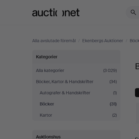
Auctionet.com
Alla avslutade föremål
/
Ekenbergs Auktioner
/
Böck
Böcker
Kategorier
på
Alla kategorier
(3 029)
Böcker, Kartor & Handskrifter
(34)
Ekenbergs
Autografer & Handskrifter
(1)
Auktioner
Böcker
(31)
Kartor
(2)
S
Auktionshus