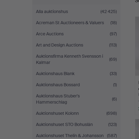
S
Alla auktionshus
(42 425)
Acreman St Auctioneers & Valuers
(18)
Arce Auctions
(97)
Art and Design Auctions
(113)
Auktionsfirma Kenneth Svensson i
(69)
Kalmar
Auktionshaus Blank
(33)
Auktionshaus Bossard
(1)
Auktionshaus Stuber's
(6)
Hammerschlag
Auktionshuset Kolonn
(698)
Auktionshuset STO Bohuslän
(123)
Auktionshuset Thelin & Johansson
(587)