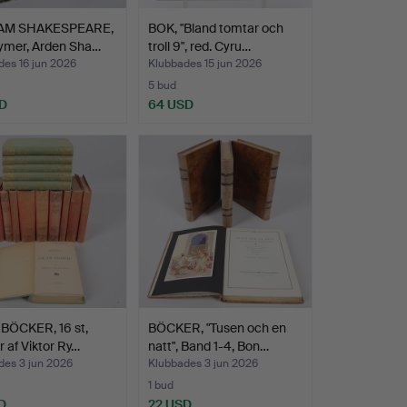
IAM SHAKESPEARE,
BOK, "Bland tomtar och
lymer, Arden Sha…
troll 9", red. Cyru…
des 16 jun 2026
Klubbades 15 jun 2026
5 bud
D
64 USD
 BÖCKER, 16 st,
BÖCKER, "Tusen och en
r af Viktor Ry…
natt", Band 1-4, Bon…
des 3 jun 2026
Klubbades 3 jun 2026
1 bud
D
22 USD