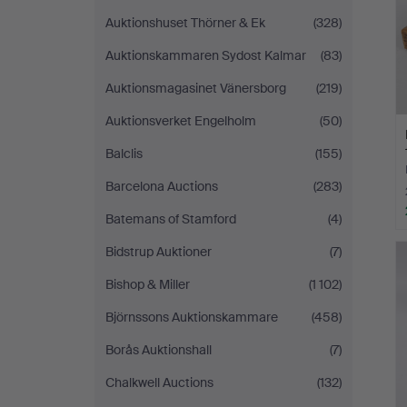
Auktionshuset Thörner & Ek
(328)
Auktionskammaren Sydost Kalmar
(83)
Auktionsmagasinet Vänersborg
(219)
Auktionsverket Engelholm
(50)
Balclis
(155)
Barcelona Auctions
(283)
Batemans of Stamford
(4)
Bidstrup Auktioner
(7)
Bishop & Miller
(1 102)
Björnssons Auktionskammare
(458)
Borås Auktionshall
(7)
Chalkwell Auctions
(132)