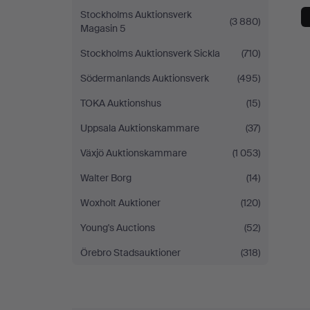
Stockholms Auktionsverk
(3 880)
Magasin 5
Stockholms Auktionsverk Sickla
(710)
Södermanlands Auktionsverk
(495)
TOKA Auktionshus
(15)
Uppsala Auktionskammare
(37)
Växjö Auktionskammare
(1 053)
Walter Borg
(14)
Woxholt Auktioner
(120)
Young's Auctions
(52)
Örebro Stadsauktioner
(318)