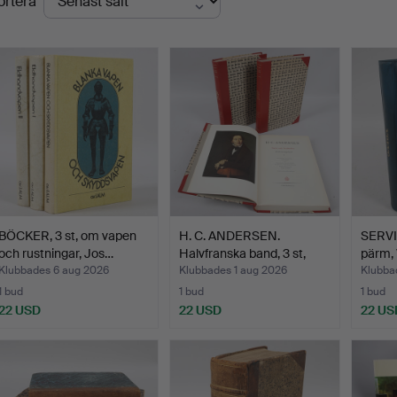
ortera
BÖCKER, 3 st, om vapen
H. C. ANDERSEN.
SERV
och rustningar, Jos…
Halvfranska band, 3 st,
pärm, 
Sa…
Klubbades 6 aug 2026
Klubbades 1 aug 2026
Klubbad
1 bud
1 bud
1 bud
22 USD
22 USD
22 US