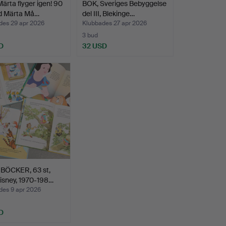
ärta flyger igen! 90
BOK, Sveriges Bebyggelse
d Märta Må…
del III, Blekinge…
des 29 apr 2026
Klubbades 27 apr 2026
3 bud
D
32 USD
 BÖCKER, 63 st,
isney, 1970-198…
des 9 apr 2026
D