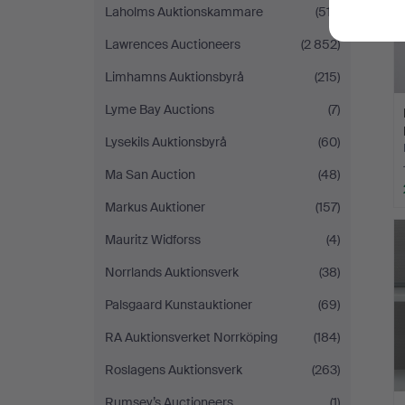
Laholms Auktionskammare
(517)
Lawrences Auctioneers
(2 852)
Limhamns Auktionsbyrå
(215)
Lyme Bay Auctions
(7)
Lysekils Auktionsbyrå
(60)
Ma San Auction
(48)
Markus Auktioner
(157)
Mauritz Widforss
(4)
Norrlands Auktionsverk
(38)
Palsgaard Kunstauktioner
(69)
RA Auktionsverket Norrköping
(184)
Roslagens Auktionsverk
(263)
Rumsey’s Auctioneers
(1)