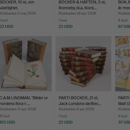
BÖCKER, 10 st, om
BÖCKER & HÄFTEN, 5 st,
BOK, M
växtlighet.
Ronneby, bl.a. Kock…
år me
Klubbades 2 maj 2026
Klubbades 29 apr 2026
Klubba
1 bud
1 bud
8 bud
22 USD
22 USD
67 US
C.A.M LINDMAN. "Bilder ur
PARTI BÖCKER, 21 st,
PARTI
nordens flora I-…
Jack Londons skrifter…
Walt D
Klubbades 21 apr 2026
Klubbades 9 apr 2026
Klubba
15 bud
1 bud
4 bud
192 USD
22 USD
37 US