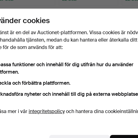
vänder cookies
änst är en del av Auctionet-plattformen. Vissa cookies är nöd
illhandahålla tjänsten, medan du kan hantera eller återkalla ditt
 för de som används för att:
assa funktioner och innehåll för dig utifrån hur du använder
ttformen.
SAGOBÖCKER, 9 st, H.C
BOK, "Suecia Antiqua et
BÖCKE
Andersens sagor & br…
Hodierna", Hans Hi…
Riksst
eckla och förbättra plattformen.
varm
Klubbades 3 jun 2026
Klubbades 26 maj 2026
Klubba
knadsföra nyheter och innehåll till dig på externa webbplatse
1 bud
7 bud
1 bud
22 USD
53 USD
22 US
äsa mer i vår
integritetspolicy
och hantera dina cookieinställn