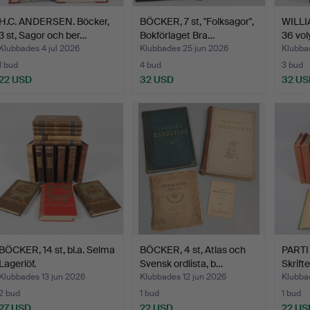
H.C. ANDERSEN. Böcker,
BÖCKER, 7 st, "Folksagor",
WILL
3 st, Sagor och ber…
Bokförlaget Bra…
36 vo
Klubbades 4 jul 2026
Klubbades 25 jun 2026
Klubba
1 bud
4 bud
3 bud
22 USD
32 USD
32 US
BÖCKER, 14 st, bl.a. Selma
BÖCKER, 4 st, Atlas och
PARTI
Lagerlöf.
Svensk ordlista, b…
Skrifte
Klubbades 13 jun 2026
Klubbades 12 jun 2026
Klubba
2 bud
1 bud
1 bud
27 USD
22 USD
22 US