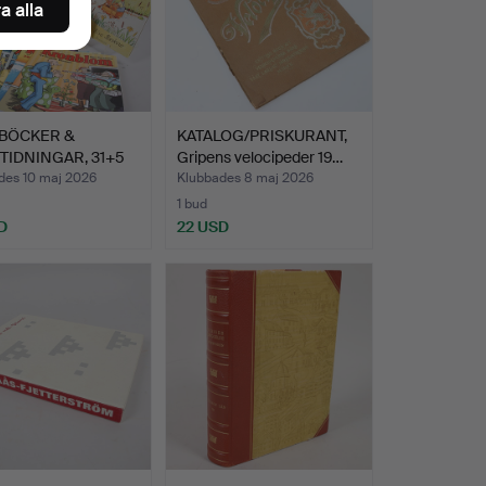
a alla
BÖCKER &
KATALOG/PRISKURANT,
TIDNINGAR, 31+5
Gripens velocipeder 19…
a…
des 10 maj 2026
Klubbades 8 maj 2026
1 bud
D
22 USD