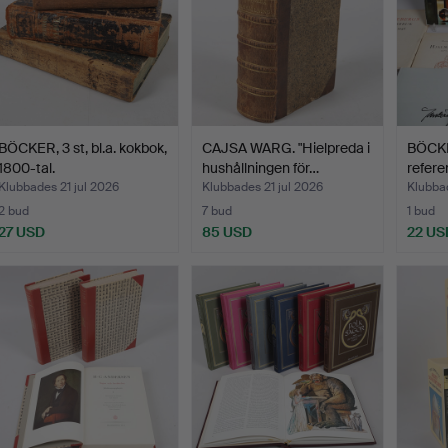
BÖCKER, 3 st, bl.a. kokbok,
CAJSA WARG. "Hielpreda i
BÖCKER
1800-tal.
hushållningen för…
refere
Klubbades 21 jul 2026
Klubbades 21 jul 2026
Klubbad
2 bud
7 bud
1 bud
27 USD
85 USD
22 US