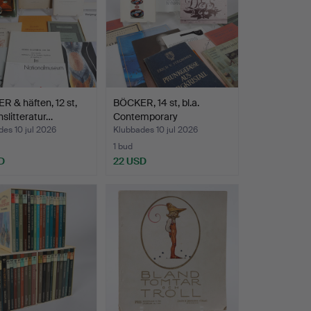
 & häften, 12 st,
BÖCKER, 14 st, bl.a.
nslitteratur…
Contemporary
Bohemian…
es 10 jul 2026
Klubbades 10 jul 2026
1 bud
D
22 USD