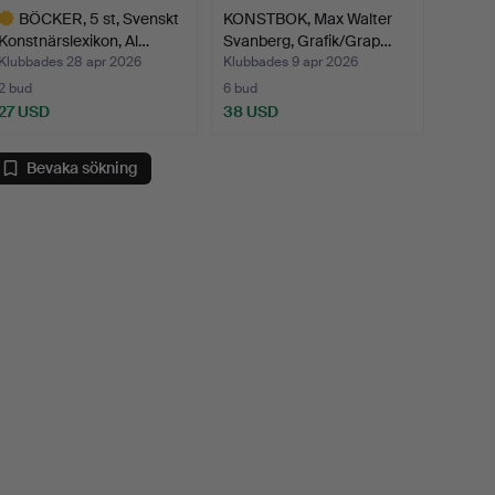
BÖCKER, 5 st, Svenskt
KONSTBOK, Max Walter
Konstnärslexikon, Al…
Svanberg, Grafik/Grap…
Klubbades 28 apr 2026
Klubbades 9 apr 2026
2 bud
6 bud
27 USD
38 USD
valt
öremål
Bevaka sökning