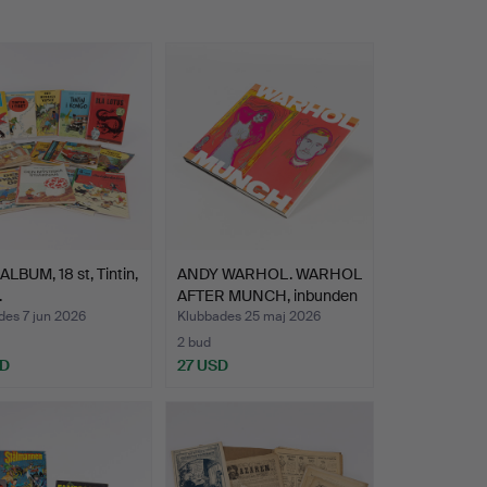
LBUM, 18 st, Tintin,
ANDY WARHOL. WARHOL
.
AFTER MUNCH, inbunden
…
des 7 jun 2026
Klubbades 25 maj 2026
2 bud
SD
27 USD