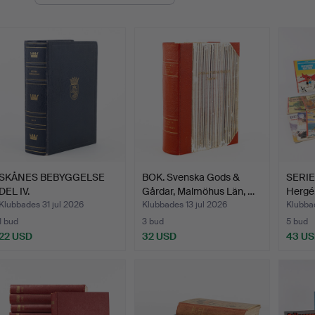
SKÅNES BEBYGGELSE
BOK. Svenska Gods &
SERIEA
DEL IV.
Gårdar, Malmöhus Län, …
Hergé
Klubbades 31 jul 2026
Klubbades 13 jul 2026
Klubba
1 bud
3 bud
5 bud
22 USD
32 USD
43 U