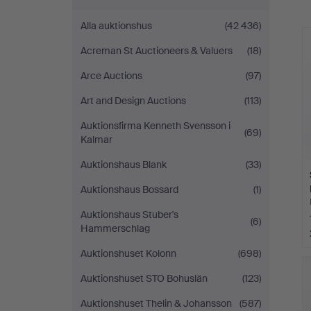
Alla auktionshus
(42 436)
Acreman St Auctioneers & Valuers
(18)
Arce Auctions
(97)
Art and Design Auctions
(113)
Auktionsfirma Kenneth Svensson i
(69)
Kalmar
Auktionshaus Blank
(33)
Auktionshaus Bossard
(1)
Auktionshaus Stuber's
(6)
Hammerschlag
Auktionshuset Kolonn
(698)
Auktionshuset STO Bohuslän
(123)
Auktionshuset Thelin & Johansson
(587)