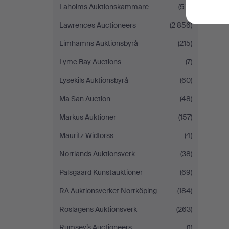
Laholms Auktionskammare
(517)
Lawrences Auctioneers
(2 856)
Limhamns Auktionsbyrå
(215)
Lyme Bay Auctions
(7)
Lysekils Auktionsbyrå
(60)
Ma San Auction
(48)
Markus Auktioner
(157)
Mauritz Widforss
(4)
Norrlands Auktionsverk
(38)
Palsgaard Kunstauktioner
(69)
RA Auktionsverket Norrköping
(184)
Roslagens Auktionsverk
(263)
Rumsey’s Auctioneers
(1)