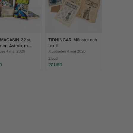
MAGASIN. 32 st,
TIDNINGAR. Mönster och
en, Asterix, m.…
textil.
des 4 maj 2026
Klubbades 4 maj 2026
2 bud
D
27 USD