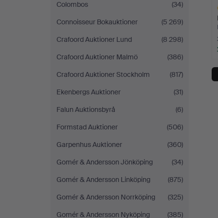
Colombos
(34)
Connoisseur Bokauktioner
(5 269)
Crafoord Auktioner Lund
(8 298)
Crafoord Auktioner Malmö
(386)
Ut
f
Crafoord Auktioner Stockholm
(817)
Ekenbergs Auktioner
(31)
Falun Auktionsbyrå
(6)
Formstad Auktioner
(506)
Garpenhus Auktioner
(360)
Gomér & Andersson Jönköping
(34)
Gomér & Andersson Linköping
(875)
Gomér & Andersson Norrköping
(325)
Gomér & Andersson Nyköping
(385)