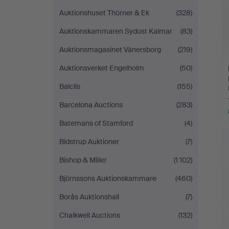
Auktionshuset Thörner & Ek
(328)
Auktionskammaren Sydost Kalmar
(83)
Auktionsmagasinet Vänersborg
(219)
Auktionsverket Engelholm
(50)
Balclis
(155)
Barcelona Auctions
(283)
Batemans of Stamford
(4)
Bidstrup Auktioner
(7)
Bishop & Miller
(1 102)
Björnssons Auktionskammare
(460)
Borås Auktionshall
(7)
Chalkwell Auctions
(132)