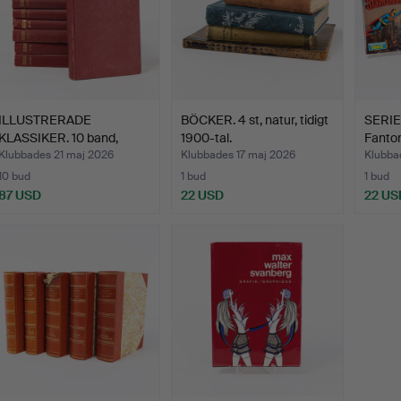
ILLUSTRERADE
BÖCKER. 4 st, natur, tidigt
SERIE
KLASSIKER. 10 band,
1900-tal.
Fantom
1950-tal.
Klubbades 21 maj 2026
Klubbades 17 maj 2026
Klubba
10 bud
1 bud
1 bud
87 USD
22 USD
22 US