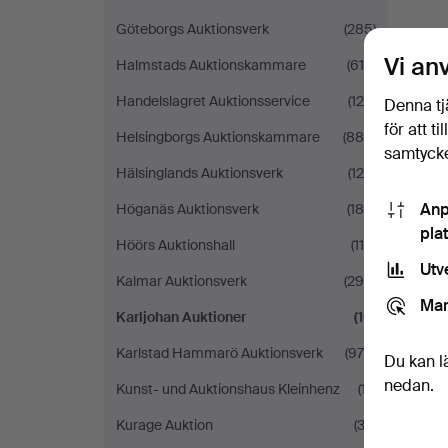
Göteborgs Auktionsverk
(285)
Vi an
Halmstads Auktionskammare
(619)
Handelslagret Auktionsservice
(120)
Denna tj
för att t
Helsingborgs Auktionskammare
(889)
samtycke
Hälsinglands Auktionsverk
(120)
Anp
Höganäs Auktionsverk
(180)
pla
Höörs Auktionshall
(114)
Utv
Kalmar Auktionsverk
(295)
Mar
Karljohan Auktioner
(10)
Karlstad Hammarö Auktionsverk
(978)
Du kan l
nedan.
Kunst- und Auktionshaus Kleinhenz
(17)
Kurage Auktion
(33)