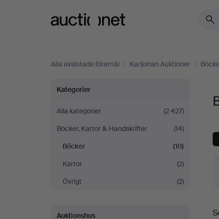
Auctionet.com
Alla avslutade föremål
/
Karljohan Auktioner
/
Böcke
Böcker
Kategorier
B
på
Alla kategorier
(2 427)
Böcker, Kartor & Handskrifter
(14)
Karljohan
Böcker
(10)
Auktioner
Kartor
(2)
Övrigt
(2)
S
S
Auktionshus