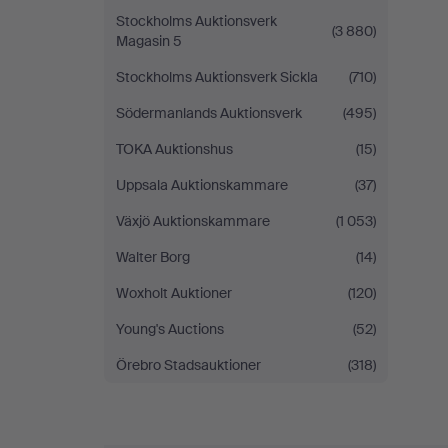
Stockholms Auktionsverk
(3 880)
Magasin 5
Stockholms Auktionsverk Sickla
(710)
Södermanlands Auktionsverk
(495)
TOKA Auktionshus
(15)
Uppsala Auktionskammare
(37)
Växjö Auktionskammare
(1 053)
Walter Borg
(14)
Woxholt Auktioner
(120)
Young's Auctions
(52)
Örebro Stadsauktioner
(318)