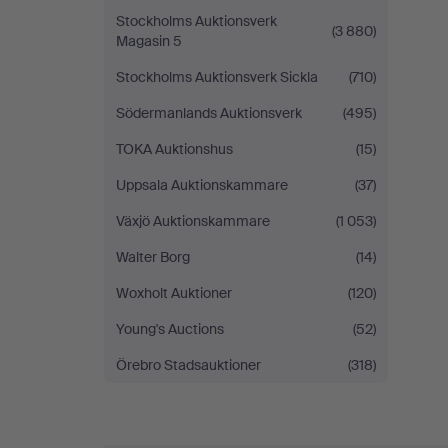
Stockholms Auktionsverk
(3 880)
Magasin 5
Stockholms Auktionsverk Sickla
(710)
Södermanlands Auktionsverk
(495)
TOKA Auktionshus
(15)
Uppsala Auktionskammare
(37)
Växjö Auktionskammare
(1 053)
Walter Borg
(14)
Woxholt Auktioner
(120)
Young's Auctions
(52)
Örebro Stadsauktioner
(318)