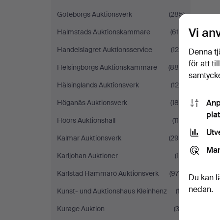
Göteborgs Auktionsverk
(285)
Vi an
Halmstads Auktionskammare
(619)
Handelslagret Auktionsservice
(120)
Denna tj
för att t
Helsingborgs Auktionskammare
(889)
samtycke
Hälsinglands Auktionsverk
(120)
Anp
Höganäs Auktionsverk
(180)
pla
Höörs Auktionshall
(114)
Utv
Kalmar Auktionsverk
(295)
Mar
Karljohan Auktioner
(10)
Karlstad Hammarö Auktionsverk
(978)
Du kan l
nedan.
Kunst- und Auktionshaus Kleinhenz
(17)
Kurage Auktion
(33)