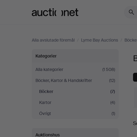
Auctionet.com
Alla avslutade föremål
/
Lyme Bay Auctions
/
Böcker
Böcker
Kategorier
på
Alla kategorier
(1 508)
Böcker, Kartor & Handskrifter
(12)
Lyme
Böcker
(7)
Bay
Kartor
(4)
Auctions
Övrigt
(1)
S
S
Auktionshus