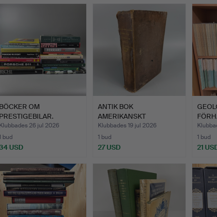
BÖCKER OM
ANTIK BOK
GEOL
PRESTIGEBILAR.
AMERIKANSKT
FÖRH
INTRESSE.
Klubbades 26 jul 2026
Klubbades 19 jul 2026
Klubba
1 bud
1 bud
1 bud
34 USD
27 USD
21 US