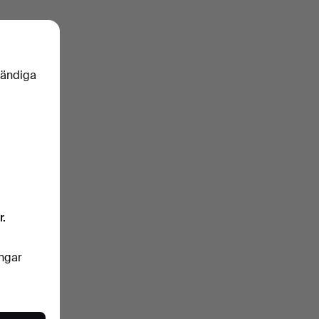
vändiga
r.
ingar