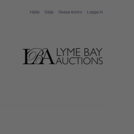
Hjälp
Sälja
Skapa konto
Logga in