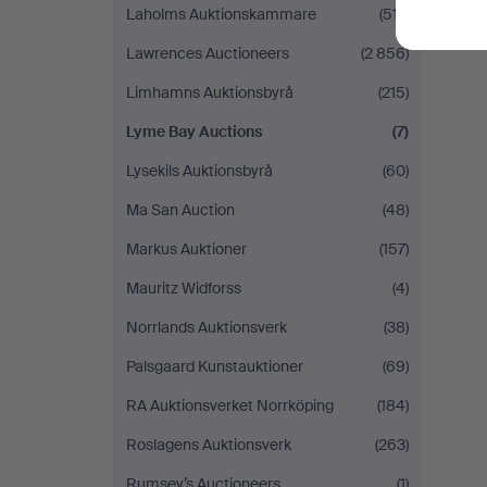
Laholms Auktionskammare
(517)
Lawrences Auctioneers
(2 856)
Limhamns Auktionsbyrå
(215)
Lyme Bay Auctions
(7)
Lysekils Auktionsbyrå
(60)
Ma San Auction
(48)
Markus Auktioner
(157)
Mauritz Widforss
(4)
Norrlands Auktionsverk
(38)
Palsgaard Kunstauktioner
(69)
RA Auktionsverket Norrköping
(184)
Roslagens Auktionsverk
(263)
Rumsey’s Auctioneers
(1)