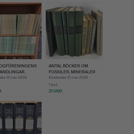
OGFÖRENINGENS
ANTAL BÖCKER OM
ANDLINGAR.
FOSSILER, MINERALER
OCH GE…
des 15 mar 2026
Klubbades 15 mar 2026
1 bud
D
21 USD