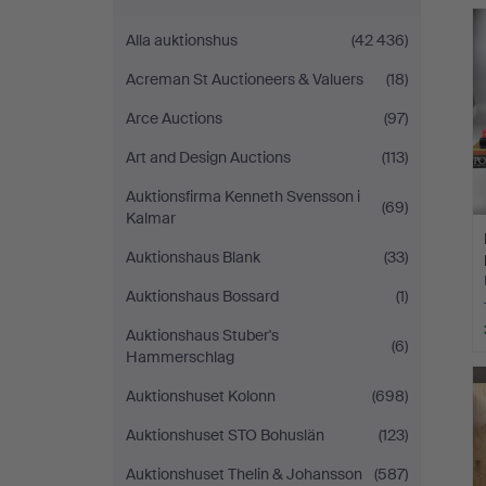
Alla auktionshus
(42 436)
Acreman St Auctioneers & Valuers
(18)
Arce Auctions
(97)
Art and Design Auctions
(113)
Auktionsfirma Kenneth Svensson i
(69)
Kalmar
Auktionshaus Blank
(33)
Auktionshaus Bossard
(1)
Auktionshaus Stuber's
(6)
Hammerschlag
Auktionshuset Kolonn
(698)
Auktionshuset STO Bohuslän
(123)
Auktionshuset Thelin & Johansson
(587)