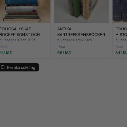
FOLIOSÄLLSKAP
ANTIKA
FOLI
BÖCKER KONST OCH
KARTREFERENSBÖCKER
HISTO
LITTERATUR.
.
Klubbades 10 feb 2026
Klubbades 9 feb 2026
Klubba
1 bud
1 bud
1 bud
41 USD
68 USD
34 U
Bevaka sökning