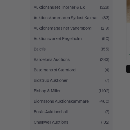
Auktionshuset Thörner & Ek
(328)
Auktionskammaren Sydost Kalmar
(83)
Auktionsmagasinet Vänersborg
(219)
Auktionsverket Engelholm
(50)
Balclis
(155)
Barcelona Auctions
(283)
Batemans of Stamford
(4)
Bidstrup Auktioner
(7)
Bishop & Miller
(1 102)
Björnssons Auktionskammare
(460)
Borås Auktionshall
(7)
Chalkwell Auctions
(132)