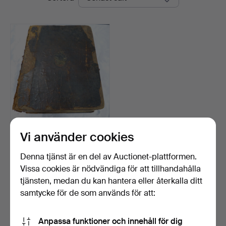
Vi använder cookies
ANTIK C1796 HELIGA
BIBELN.
Klubbades 21 mar 2025
Denna tjänst är en del av Auctionet-plattformen.
4 bud
Vissa cookies är nödvändiga för att tillhandahålla
49 USD
tjänsten, medan du kan hantera eller återkalla ditt
samtycke för de som används för att:
Bevaka sökning
Anpassa funktioner och innehåll för dig