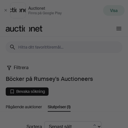
Auctionet
Visa
Stäng
Finns på Google Play
Auctionet.com
Filtrera
Böcker
Böcker på Rumsey’s Auctioneers
på
Bevaka sökning
Rumsey’s
Pågående auktioner
Slutpriser
(1)
Auctioneers
Slutpriser
Sortera