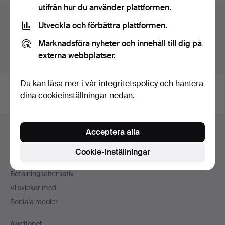
utifrån hur du använder plattformen.
Auktionsarkivet
Utveckla och förbättra plattformen.
Du söker i vårt arkiv över avslutade auktioner.
Marknadsföra nyheter och innehåll till dig på
externa webbplatser.
Visa pågående auktioner istället.
Du kan läsa mer i vår
integritetspolicy
och hantera
dina cookieinställningar nedan.
Sidfotsnavigation
Acceptera alla
Hjälp och kontakt
Kontakta support
Cookie-inställningar
Alla auktionshus
Betalningsalternativ
Vi skickar med
Sociala medier
Auctionet