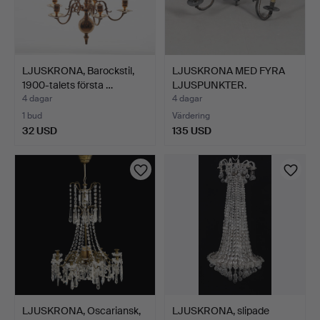
LJUSKRONA, Barockstil,
LJUSKRONA MED FYRA
1900-talets första …
LJUSPUNKTER.
4 dagar
4 dagar
1 bud
Värdering
32 USD
135 USD
LJUSKRONA, Oscariansk,
LJUSKRONA, slipade