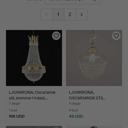
auktioner
1
2
LJUSKRONA, Oscariansk
LJUSKRONA,
stil, stomme i mässi…
OSCARIANSK STIL.
7 dagar
4 dagar
1 bud
4 bud
106 USD
48 USD