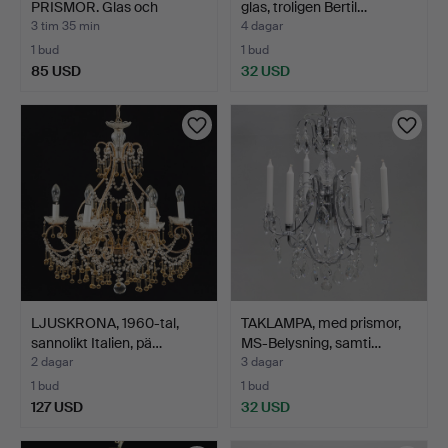
PRISMOR. Glas och
glas, troligen Bertil…
bronserad …
3 tim 35 min
4 dagar
1 bud
1 bud
85 USD
32 USD
LJUSKRONA, 1960-tal,
TAKLAMPA, med prismor,
sannolikt Italien, pä…
MS-Belysning, samti…
2 dagar
3 dagar
1 bud
1 bud
127 USD
32 USD