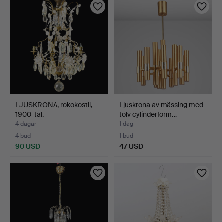
LJUSKRONA, rokokostil,
Ljuskrona av mässing med
1900-tal.
tolv cylinderform…
4 dagar
1 dag
4 bud
1 bud
90 USD
47 USD