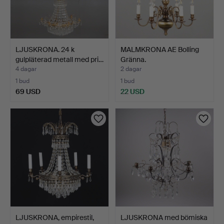
LJUSKRONA. 24 k
MALMKRONA AE Bolling
gulpläterad metall med pri…
Gränna.
4 dagar
2 dagar
1 bud
1 bud
69 USD
22 USD
LJUSKRONA, empirestil,
LJUSKRONA med bömiska