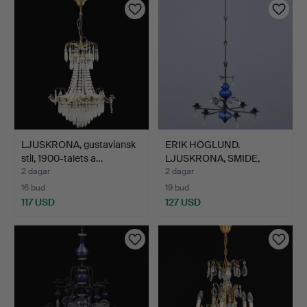
LJUSKRONA, gustaviansk
ERIK HÖGLUND.
stil, 1900-talets a…
LJUSKRONA, SMIDE,
GLAS, 6 LJ…
2 dagar
2 dagar
16 bud
19 bud
117 USD
127 USD