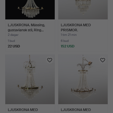
LJUSKRONA. Mässing,
LJUSKRONA MED
gustaviansk stil, Ring…
PRISMOR.
Mässingsstomme med …
2 dagar
1 tim 21 min
1 bud
6 bud
22 USD
152 USD
LJUSKRONA MED
LJUSKRONA MED