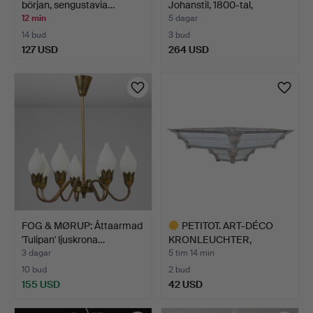
början, sengustavia…
Johanstil, 1800-tal,
stomm…
12 min
5 dagar
14 bud
3 bud
127 USD
264 USD
FOG & MØRUP: Åttaarmad
PETITOT. ART-DÉCO
'Tulipan' ljuskrona…
KRONLEUCHTER,
TILLVERKAD…
3 dagar
5 tim 14 min
10 bud
2 bud
155 USD
42 USD
Utvalt