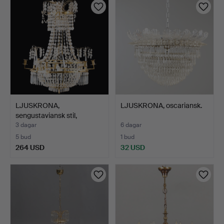
föremål
LJUSKRONA,
LJUSKRONA, oscariansk.
sengustaviansk stil,
omkring år…
3 dagar
6 dagar
5 bud
1 bud
264 USD
32 USD