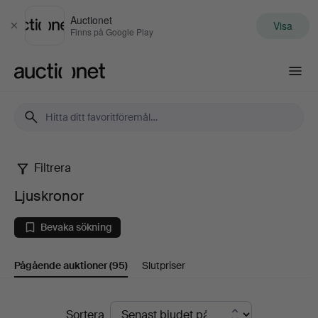
Auctionet
Visa
Stäng
Finns på Google Play
Auctionet.com
Filtrera
Ljuskronor
Ljuskronor
Bevaka sökning
Pågående auktioner
(95)
Slutpriser
Pågående
Sortera