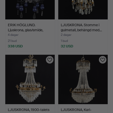
ERIK HÖGLUND.
LJUSKRONA. Stomme i
Ljuskrona, glas/smide,
gulmetall, behängd med…
Boda,…
4 dagar
2 dagar
21 bud
1 bud
338 USD
32 USD
LJUSKRONA, 1900-talets
LJUSKRONA, Karl-