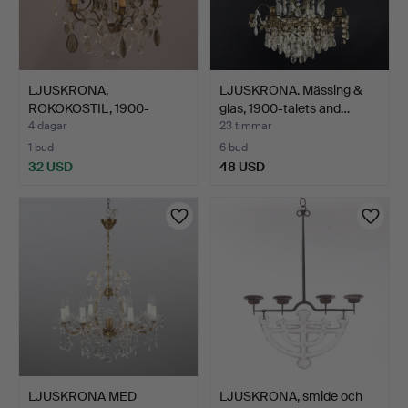
LJUSKRONA,
LJUSKRONA. Mässing &
ROKOKOSTIL, 1900-
glas, 1900-talets and…
TALETS FÖRSTA …
4 dagar
23 timmar
1 bud
6 bud
32 USD
48 USD
LJUSKRONA MED
LJUSKRONA, smide och