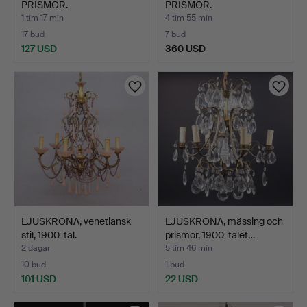
PRISMOR.
PRISMOR.
Mässingsstomme med …
Mässingsstomme med …
1 tim 17 min
4 tim 55 min
17 bud
7 bud
127 USD
360 USD
LJUSKRONA, venetiansk
LJUSKRONA, mässing och
stil, 1900-tal.
prismor, 1900-talet…
2 dagar
5 tim 46 min
10 bud
1 bud
101 USD
22 USD