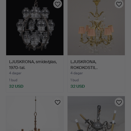
LJUSKRONA, smide/glas,
LJUSKRONA,
1970-tal.
ROKOKOSTIL.
4 dagar
4 dagar
1 bud
1 bud
32 USD
32 USD