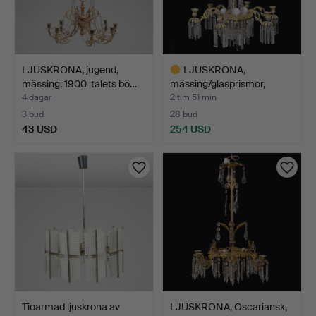
LJUSKRONA, jugend,
LJUSKRONA,
mässing, 1900-talets bö…
mässing/glasprismor,
1800/1900-…
4 dagar
2 tim 51 min
3 bud
28 bud
43 USD
254 USD
Utvalt
föremål
Tioarmad ljuskrona av
LJUSKRONA, Oscariansk,