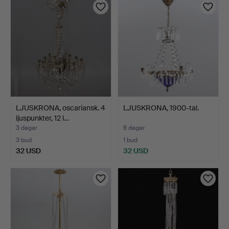
LJUSKRONA, oscariansk. 4
LJUSKRONA, 1900-tal.
ljuspunkter, 12 l…
3 dagar
6 dagar
3 bud
1 bud
32 USD
32 USD