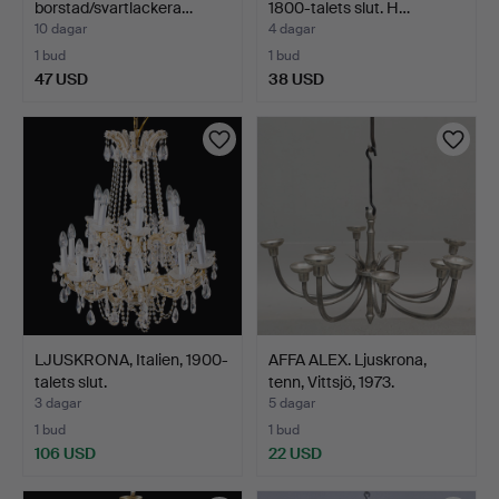
borstad/svartlackera…
1800-talets slut. H…
10 dagar
4 dagar
1 bud
1 bud
47 USD
38 USD
LJUSKRONA, Italien, 1900-
AFFA ALEX. Ljuskrona,
talets slut.
tenn, Vittsjö, 1973.
3 dagar
5 dagar
1 bud
1 bud
106 USD
22 USD