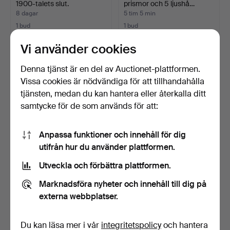
1900-talets slut.
prismor och 5 ljushå…
8 dagar
5 tim 5 min
1 bud
1 bud
32 USD
22 USD
Vi använder cookies
Denna tjänst är en del av Auctionet-plattformen.
Vissa cookies är nödvändiga för att tillhandahålla
tjänsten, medan du kan hantera eller återkalla ditt
samtycke för de som används för att:
Anpassa funktioner och innehåll för dig
utifrån hur du använder plattformen.
Utveckla och förbättra plattformen.
LJUSKRONA, Barockstil,
LJUSKRONA, gulmetall &
mässing & prismor.
prismor, empirestil…
Marknadsföra nyheter och innehåll till dig på
9 dagar
4 dagar
externa webbplatser.
2 bud
1 bud
74 USD
22 USD
Du kan läsa mer i vår
integritetspolicy
och hantera