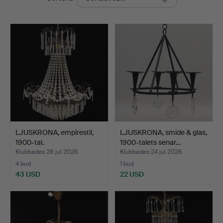
LJUSKRONA, empirestil,
LJUSKRONA, smide & glas,
1900-tal.
1900-talets senar…
Klubbades 28 jul 2026
Klubbades 24 jul 2026
4 bud
1 bud
43 USD
22 USD