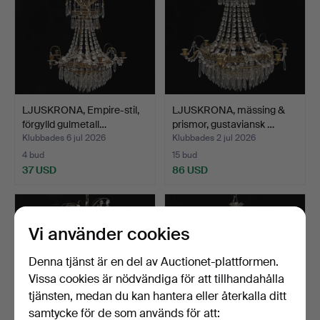
LJUSKRONA, Empire-stil,
LJUSKRONA, mässing &
förgylld gulmetall…
prismor, gustaviansk …
Klubbades 6 jul 2026
Klubbades 2 jul 2026
4 bud
15 bud
37 USD
86 USD
Vi använder cookies
Denna tjänst är en del av Auctionet-plattformen.
Vissa cookies är nödvändiga för att tillhandahålla
tjänsten, medan du kan hantera eller återkalla ditt
samtycke för de som används för att: