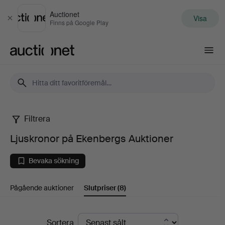
Auctionet
Visa
Stäng
Finns på Google Play
Auctionet.com
Filtrera
Ljuskronor
Ljuskronor på Ekenbergs Auktioner
på
Bevaka sökning
Ekenbergs
Pågående auktioner
Slutpriser
(8)
Auktioner
Slutpriser
Sortera