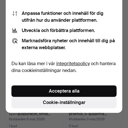
LJUSKRONA, mässing &
LJUSKRONA, kristall,
Anpassa funktioner och innehåll för dig
kristall, gustaviansk…
Venetiansk stil, tidi…
utifrån hur du använder plattformen.
Klubbades 24 jun 2026
Klubbades 22 maj 2026
Utveckla och förbättra plattformen.
1 bud
20 bud
22 USD
138 USD
Marknadsföra nyheter och innehåll till dig på
externa webbplatser.
Du kan läsa mer i vår
integritetspolicy
och hantera
dina cookieinställningar nedan.
Acceptera alla
Cookie-inställningar
LJUSKRONA/TAKLAMPA,
LJUSKRONA, mässing och
12+1 ljuspunkter, smid…
prismor, 5-ljusarma…
Klubbades 6 maj 2026
Klubbades 3 maj 2026
1 bud
5 bud