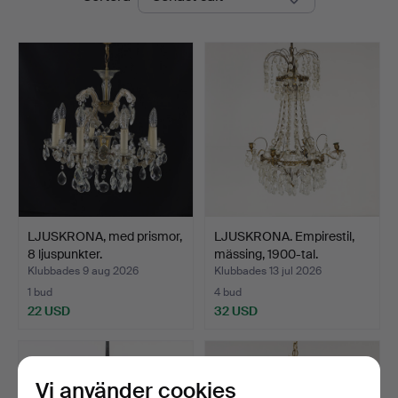
LJUSKRONA, med prismor,
LJUSKRONA. Empirestil,
8 ljuspunkter.
mässing, 1900-tal.
Klubbades 9 aug 2026
Klubbades 13 jul 2026
1 bud
4 bud
22 USD
32 USD
Vi använder cookies