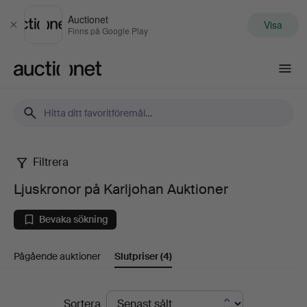
Auctionet
Visa
Stäng
Finns på Google Play
Auctionet.com
Filtrera
Ljuskronor
Ljuskronor på Karljohan Auktioner
på
Bevaka sökning
Karljohan
Pågående auktioner
Slutpriser
(4)
Auktioner
Slutpriser
Sortera