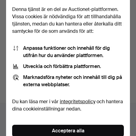
Denna tjänst är en del av Auctionet-plattformen.
Vissa cookies är nödvändiga för att tillhandahålla
tjänsten, medan du kan hantera eller återkalla ditt
samtycke för de som används för att:
LJUSKRONA, smide, Ø 48
Takkrona, gulmetall, med
Anpassa funktioner och innehåll för dig
cm.
prismor, Ø 38 cm.
utifrån hur du använder plattformen.
Klubbades 13 apr 2026
Klubbades 13 apr 2026
Utveckla och förbättra plattformen.
2 bud
17 bud
27 USD
85 USD
Marknadsföra nyheter och innehåll till dig på
externa webbplatser.
Bevaka sökning
Du kan läsa mer i vår
integritetspolicy
och hantera
dina cookieinställningar nedan.
Auktionsarkivet
Du söker i vårt arkiv över avslutade auktioner.
Acceptera alla