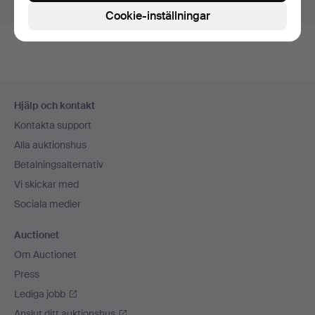
Visa pågående auktioner istället.
Cookie-inställningar
Sidfotsnavigation
Hjälp och kontakt
Kontakta support
Alla auktionshus
Betalningsalternativ
Vi skickar med
Sociala medier
Auctionet
Om Auctionet
Press
Lediga jobb
Anslut ditt auktionshus