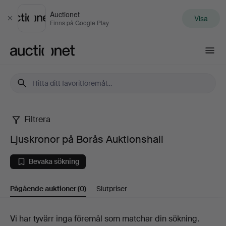
Auctionet
Visa
Stäng
Finns på Google Play
Auctionet.com
Filtrera
Ljuskronor
Ljuskronor på Borås Auktionshall
på
Bevaka sökning
Borås
Pågående auktioner
(0)
Slutpriser
Auktionshall
Pågående
Vi har tyvärr inga föremål som matchar din sökning.