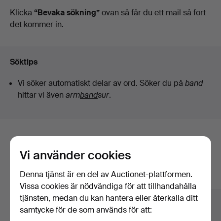
auktioner
Klicka
“Bevaka sökning”
ovan så får du ett mail så fort
det kommer in.
Söktips
Vi söker automatiskt delar av ord. Söker du på
band
hittar vi även
arm
band
sur
.
Här är föremål från vårt arkiv som
Vi använder cookies
matchar din sökning
Denna tjänst är en del av Auctionet-plattformen.
Visa alla föremål
Vissa cookies är nödvändiga för att tillhandahålla
tjänsten, medan du kan hantera eller återkalla ditt
samtycke för de som används för att: