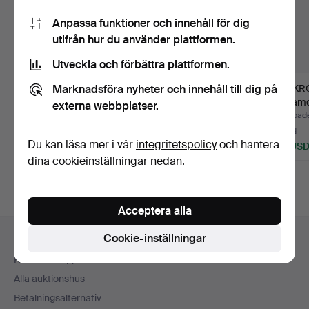
Anpassa funktioner och innehåll för dig
utifrån hur du använder plattformen.
Utveckla och förbättra plattformen.
Marknadsföra nyheter och innehåll till dig på
LJUSKRONA, empirstil,
LJUSKRONA,
TAKKR
elektrifierad.
Gustaviansk stil, 1900-
hagamo
externa webbplatser.
tal.
elektrifi
Klubbades 11 jul 2026
Klubbades 10 jul 2026
Klubbade
4 bud
26 bud
3 bud
Du kan läsa mer i vår
integritetspolicy
och hantera
48 USD
274 USD
43 US
dina cookieinställningar nedan.
Acceptera alla
Sidfotsnavigation
Cookie-inställningar
Hjälp och kontakt
Kontakta support
Alla auktionshus
Betalningsalternativ