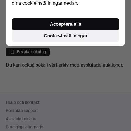
dina cookieinställningar nedan.
LJUSKRONA, Barockstil,
1900-talets första …
Acceptera alla
6 dagar
1 bud
Cookie-inställningar
32 USD
Bevaka sökning
Du kan också söka i
vårt arkiv med avslutade auktioner
.
Sidfotsnavigation
Hjälp och kontakt
Kontakta support
Alla auktionshus
Betalningsalternativ