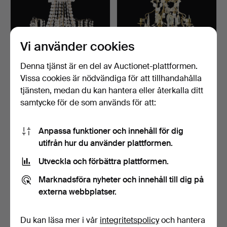
Vi använder cookies
Denna tjänst är en del av Auctionet-plattformen.
Vissa cookies är nödvändiga för att tillhandahålla
LJUSKRONA,
LJUSKRONA, rokokostil,
sengustaviansk stil,
1900-tal.
tjänsten, medan du kan hantera eller återkalla ditt
omkring år…
5 dagar
6 dagar
samtycke för de som används för att:
2 bud
4 bud
37 USD
90 USD
Anpassa funktioner och innehåll för dig
utifrån hur du använder plattformen.
Utveckla och förbättra plattformen.
Marknadsföra nyheter och innehåll till dig på
externa webbplatser.
Du kan läsa mer i vår
integritetspolicy
och hantera