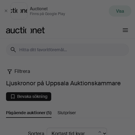
Auctionet
Visa
Stäng
Finns på Google Play
Auctionet.com
Filtrera
Ljuskronor
Ljuskronor på Uppsala Auktionskammare
på
Bevaka sökning
Uppsala
Pågående auktioner
(5)
Slutpriser
Auktionskammare
Pågående
Sortera