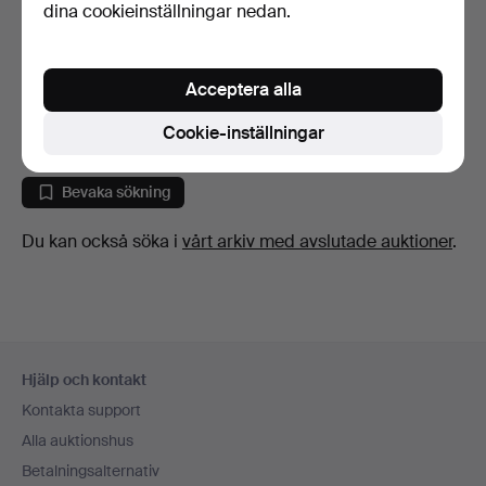
dina cookieinställningar nedan.
LJUSKRONA, Italien, 1900-
talets slut.
Acceptera alla
5 dagar
Värdering
Cookie-inställningar
211 USD
Bevaka sökning
Du kan också söka i
vårt arkiv med avslutade auktioner
.
Sidfotsnavigation
Hjälp och kontakt
Kontakta support
Alla auktionshus
Betalningsalternativ