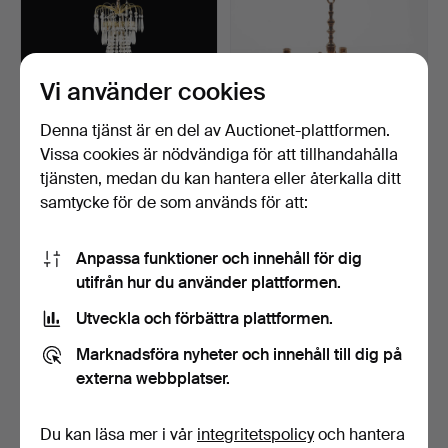
Vi använder cookies
Denna tjänst är en del av Auctionet-plattformen.
Vissa cookies är nödvändiga för att tillhandahålla
LJUSKRONA, gustaviansk
LJUSKRONA, Barockstil,
stil, 1900-talets a…
1900-talets första …
tjänsten, medan du kan hantera eller återkalla ditt
4 dagar
6 dagar
samtycke för de som används för att:
15 bud
1 bud
106 USD
32 USD
Anpassa funktioner och innehåll för dig
utifrån hur du använder plattformen.
Utveckla och förbättra plattformen.
Marknadsföra nyheter och innehåll till dig på
externa webbplatser.
Du kan läsa mer i vår
integritetspolicy
och hantera