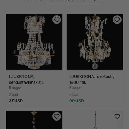
auktioner
LJUSKRONA,
LJUSKRONA, rokokostil,
sengustaviansk stil,
1900-tal.
omkring år…
5 dagar
6 dagar
2 bud
4 bud
37 USD
90 USD