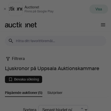
Auctionet
Visa
Stäng
Finns på Google Play
Auctionet.com
Filtrera
Ljuskronor
Ljuskronor på Uppsala Auktionskammare
på
Bevaka sökning
Uppsala
Pågående auktioner
(5)
Slutpriser
Auktionskammare
Pågående
Sortera