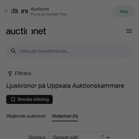
Auctionet
Visa
Stäng
Finns på Google Play
Auctionet.com
Filtrera
Ljuskronor
Ljuskronor på Uppsala Auktionskammare
på
Bevaka sökning
Uppsala
Pågående auktioner
Slutpriser
(5)
Auktionskammare
Slutpriser
Sortera