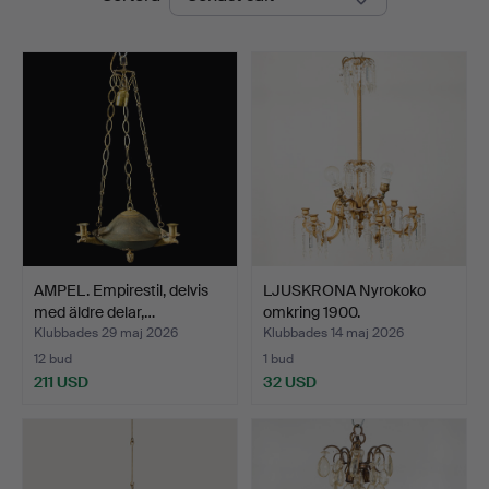
AMPEL. Empirestil, delvis
LJUSKRONA Nyrokoko
med äldre delar,…
omkring 1900.
Klubbades 29 maj 2026
Klubbades 14 maj 2026
12 bud
1 bud
211 USD
32 USD