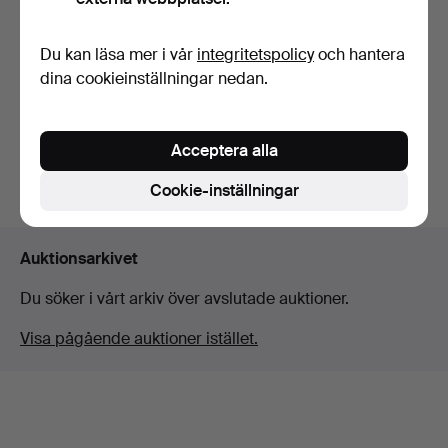
LJUSKRONA, barockstil,
Du kan läsa mer i vår
integritetspolicy
och hantera
1900-tal.
dina cookieinställningar nedan.
Klubbades 11 nov 2025
11 bud
85 USD
Acceptera alla
Bevaka sökning
Cookie-inställningar
Auktionsarkivet
Du söker i vårt arkiv över avslutade auktioner.
Visa pågående auktioner istället.