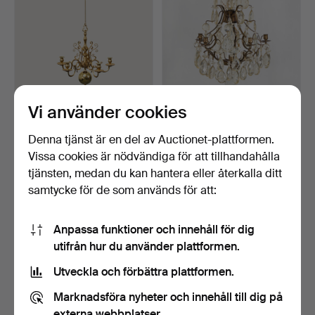
Vi använder cookies
LJUSKRONA, Skultuna,
LJUSKRONA, barockstil,
Barockstil 1900-talet…
1900-tal.
Klubbades 20 apr 2026
Klubbades 13 nov 2025
Denna tjänst är en del av Auctionet-plattformen.
10 bud
12 bud
Vissa cookies är nödvändiga för att tillhandahålla
159 USD
98 USD
tjänsten, medan du kan hantera eller återkalla ditt
samtycke för de som används för att:
Anpassa funktioner och innehåll för dig
utifrån hur du använder plattformen.
Utveckla och förbättra plattformen.
Marknadsföra nyheter och innehåll till dig på
externa webbplatser.