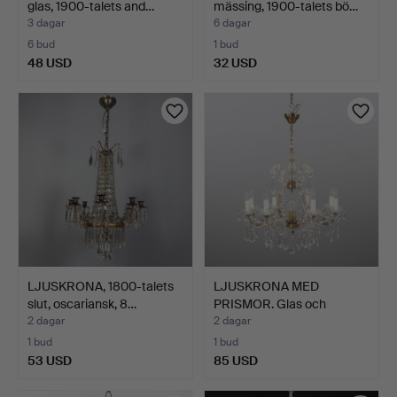
glas, 1900-talets and…
mässing, 1900-talets bö…
3 dagar
6 dagar
6 bud
1 bud
48 USD
32 USD
LJUSKRONA, 1800-talets
LJUSKRONA MED
slut, oscariansk, 8…
PRISMOR. Glas och
bronserad …
2 dagar
2 dagar
1 bud
1 bud
53 USD
85 USD