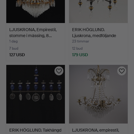
LJUSKRONA, Empirestil,
ERIK HÖGLUND.
stomme i mässing, 8…
Ljuskrona, medföljande
ljuss…
1 dag
23 timmar
7 bud
12 bud
127 USD
179 USD
ERIK HÖGLUND. Takhängd
LJUSKRONA, empirestil,