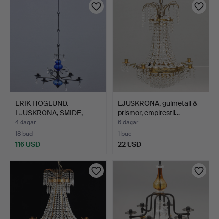
föremål
ERIK HÖGLUND.
LJUSKRONA, gulmetall &
LJUSKRONA, SMIDE,
prismor, empirestil…
GLAS, 6 LJ…
4 dagar
6 dagar
18 bud
1 bud
116 USD
22 USD