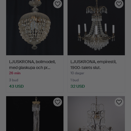
LJUSKRONA, bollmodell,
LJUSKRONA, empirestil,
med glaskupa och pr…
1900-talets slut.
26 min
10 dagar
3 bud
1 bud
43 USD
32 USD