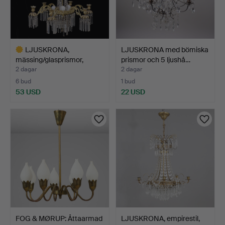
LJUSKRONA,
LJUSKRONA med bömiska
mässing/glasprismor,
prismor och 5 ljushå…
1800/1900-…
2 dagar
2 dagar
6 bud
1 bud
53 USD
22 USD
Utvalt
föremål
FOG & MØRUP: Åttaarmad
LJUSKRONA, empirestil,