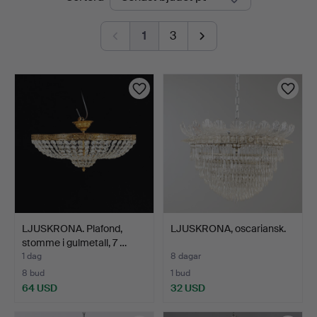
auktioner
1
3
LJUSKRONA. Plafond,
LJUSKRONA, oscariansk.
stomme i gulmetall, 7 …
1 dag
8 dagar
8 bud
1 bud
64 USD
32 USD