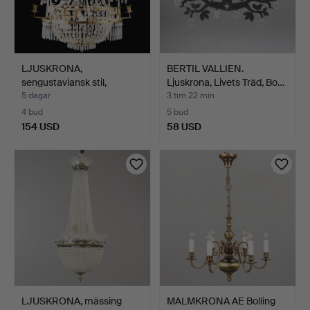
LJUSKRONA,
BERTIL VALLIEN.
sengustaviansk stil,
Ljuskrona, Livets Träd, Bo…
omkring år…
5 dagar
3 tim 22 min
4 bud
5 bud
154 USD
58 USD
LJUSKRONA, mässing
MALMKRONA AE Bolling