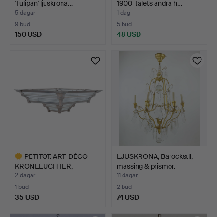
'Tulipan' ljuskrona…
1900-talets andra h…
5 dagar
1 dag
9 bud
5 bud
150 USD
48 USD
PETITOT. ART-DÉCO
LJUSKRONA, Barockstil,
KRONLEUCHTER,
mässing & prismor.
TILLVERKAD…
2 dagar
11 dagar
1 bud
2 bud
35 USD
74 USD
Utvalt