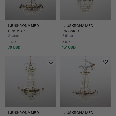
LJUSKRONA MED
LJUSKRONA MED
PRISMOR.
PRISMOR.
Mässingsstomme med …
Mässingsstomme med …
2 dagar
2 dagar
11 bud
6 bud
79 USD
151 USD
LJUSKRONA MED
LJUSKRONA MED