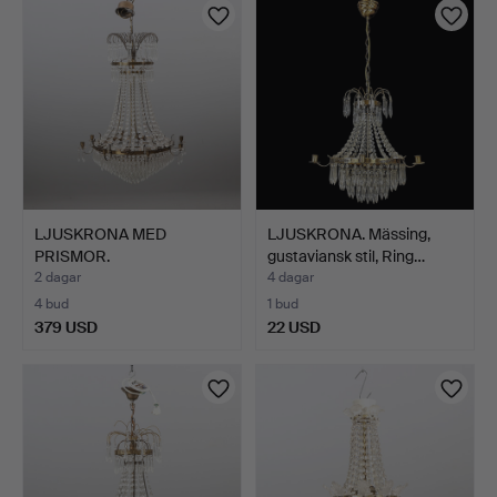
LJUSKRONA MED
LJUSKRONA. Mässing,
PRISMOR.
gustaviansk stil, Ring…
Mässingsstomme med …
2 dagar
4 dagar
4 bud
1 bud
379 USD
22 USD