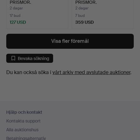
PRISMOR.
PRISMOR.
Mässingsstomme med …
Mässingsstomme med …
2 dagar
2 dagar
17 bud
7 bud
127 USD
359 USD
Visa fler föremål
Bevaka sökning
Du kan också söka i
vårt arkiv med avslutade auktioner
.
Sidfotsnavigation
Hjälp och kontakt
Kontakta support
Alla auktionshus
Betalningsalternativ