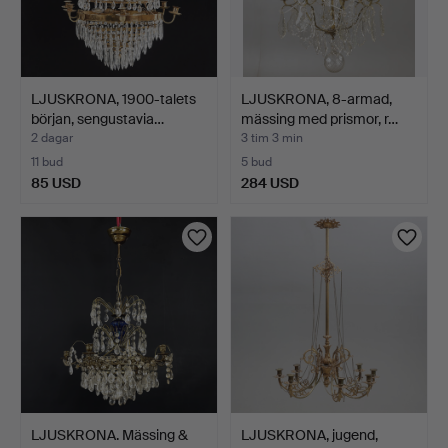
LJUSKRONA, 1900-talets
LJUSKRONA, 8-armad,
början, sengustavia…
mässing med prismor, r…
2 dagar
3 tim 3 min
11 bud
5 bud
85 USD
284 USD
LJUSKRONA. Mässing &
LJUSKRONA, jugend,