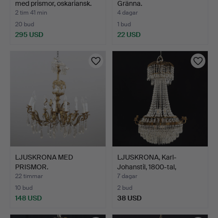
med prismor, oskariansk.
Gränna.
2 tim 41 min
4 dagar
20 bud
1 bud
295 USD
22 USD
LJUSKRONA MED
LJUSKRONA, Karl-
PRISMOR.
Johanstil, 1800-tal,
Mässingsstomme med …
stomm…
22 timmar
7 dagar
10 bud
2 bud
148 USD
38 USD