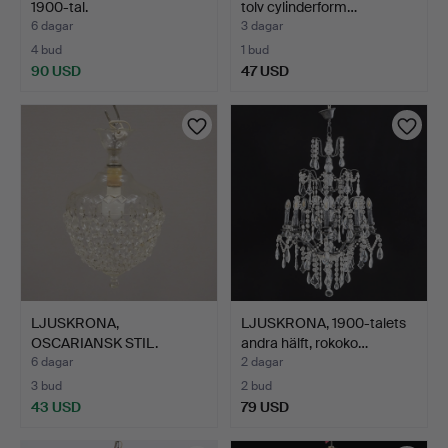
1900-tal.
tolv cylinderform…
6 dagar
3 dagar
4 bud
1 bud
90 USD
47 USD
LJUSKRONA,
LJUSKRONA, 1900-talets
OSCARIANSK STIL.
andra hälft, rokoko…
6 dagar
2 dagar
3 bud
2 bud
43 USD
79 USD