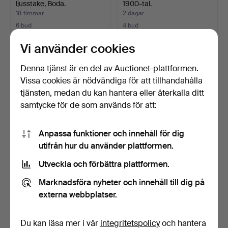
ljusstake, Boda.
1900-tal.
18 timmar
2 dagar
6 bud
4 bud
94 USD
53 USD
Vi använder cookies
Denna tjänst är en del av Auctionet-plattformen.
Vissa cookies är nödvändiga för att tillhandahålla
tjänsten, medan du kan hantera eller återkalla ditt
samtycke för de som används för att:
Anpassa funktioner och innehåll för dig
utifrån hur du använder plattformen.
Utveckla och förbättra plattformen.
LJUSKRONA,
ERIK HÖGLUND.
GUSTAVIANSK STIL,
Ljuskrona, glas/smide,
Marknadsföra nyheter och innehåll till dig på
OMKRING 1900.
Boda,…
3 tim 54 min
6 dagar
externa webbplatser.
4 bud
20 bud
85 USD
316 USD
Du kan läsa mer i vår
integritetspolicy
och hantera