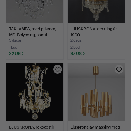
TAKLAMPA, med prismor,
LJUSKRONA, omkring år
MS-Belysning, samti…
1900.
5 dagar
2 dagar
1 bud
2 bud
32 USD
37 USD
LJUSKRONA, rokokostil,
Ljuskrona av mässing med