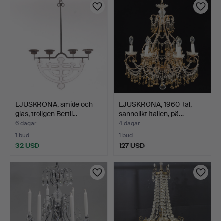
LJUSKRONA, smide och
LJUSKRONA, 1960-tal,
glas, troligen Bertil…
sannolikt Italien, pä…
6 dagar
4 dagar
1 bud
1 bud
32 USD
127 USD