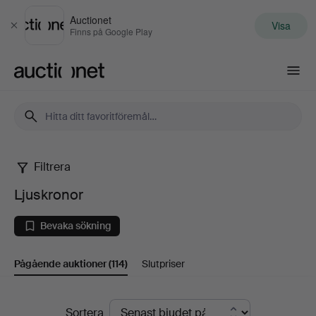
Auctionet
Visa
Stäng
Finns på Google Play
Auctionet.com
Filtrera
Ljuskronor
Ljuskronor
Bevaka sökning
Pågående auktioner
(114)
Slutpriser
Pågående
Sortera