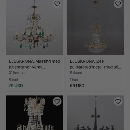
LJUSKRONA. Mässing med
LJUSKRONA. 24 k
glasprismor, varav …
gulpläterad metall med pri…
21 timmar
6 dagar
6 bud
1 bud
79 USD
69 USD