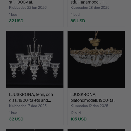
stil. 1900-tal.
stil, Hagamodell, 1…
Klubbades 22 jan 2026
Klubbades 28 dec 2025
1 bud
4 bud
32 USD
85 USD
LJUSKRONA, tenn, och
LJUSKRONA,
glas, 1900-talets and…
plafondmodell, 1900-tal.
Klubbades 17 dec 2025
Klubbades 12 dec 2025
1 bud
12 bud
32 USD
105 USD