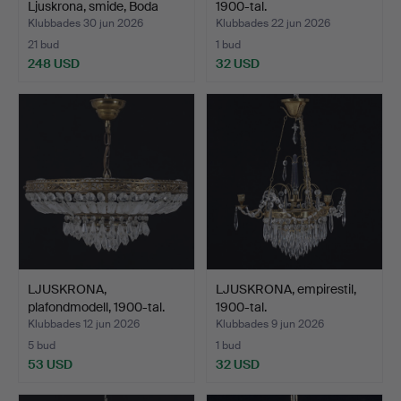
Ljuskrona, smide, Boda
1900-tal.
Smide.
Klubbades 30 jun 2026
Klubbades 22 jun 2026
21 bud
1 bud
248 USD
32 USD
LJUSKRONA,
LJUSKRONA, empirestil,
plafondmodell, 1900-tal.
1900-tal.
Klubbades 12 jun 2026
Klubbades 9 jun 2026
5 bud
1 bud
53 USD
32 USD