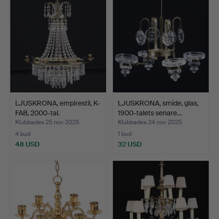
LJUSKRONA, empirestil, K-
LJUSKRONA, smide, glas,
FAB, 2000-tal.
1900-talets senare…
Klubbades 25 nov 2025
Klubbades 24 nov 2025
4 bud
1 bud
48 USD
32 USD