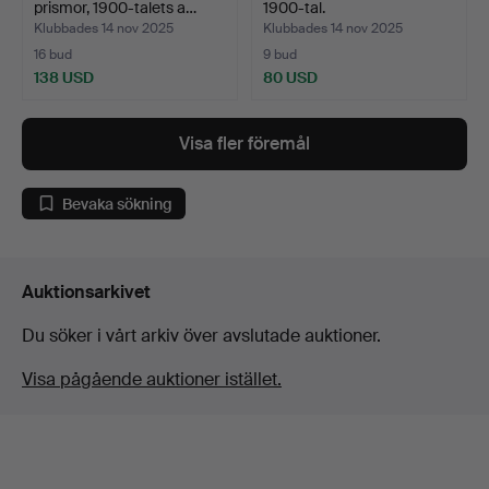
prismor, 1900-talets a…
1900-tal.
Klubbades 14 nov 2025
Klubbades 14 nov 2025
16 bud
9 bud
138 USD
80 USD
Visa fler föremål
Bevaka sökning
Auktionsarkivet
Du söker i vårt arkiv över avslutade auktioner.
Visa pågående auktioner istället.