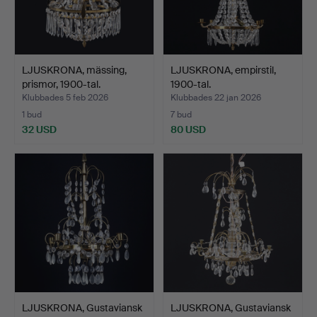
LJUSKRONA, mässing,
LJUSKRONA, empirstil,
prismor, 1900-tal.
1900-tal.
Klubbades 5 feb 2026
Klubbades 22 jan 2026
1 bud
7 bud
32 USD
80 USD
LJUSKRONA, Gustaviansk
LJUSKRONA, Gustaviansk