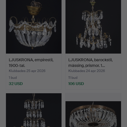
LJUSKRONA, empirestil,
LJUSKRONA, barockstil,
1900-tal.
mässing, prismor. 1…
Klubbades 25 apr 2026
Klubbades 24 apr 2026
1 bud
11 bud
32 USD
106 USD