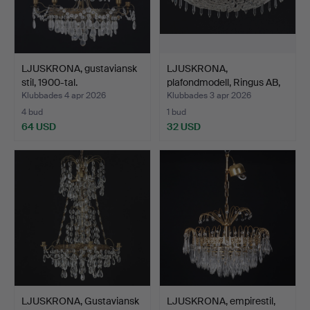
LJUSKRONA, gustaviansk
LJUSKRONA,
stil, 1900-tal.
plafondmodell, Ringus AB,
1900-…
Klubbades 4 apr 2026
Klubbades 3 apr 2026
4 bud
1 bud
64 USD
32 USD
LJUSKRONA, Gustaviansk
LJUSKRONA, empirestil,