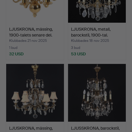
LJUSKRONA, mässing,
LJUSKRONA, metall,
1900-talets senare del.
barockstil, 1900-tal.
Klubbades 21 nov 2025
Klubbades 18 nov 2025
1 bud
3 bud
32 USD
53 USD
LJUSKRONA, mässing,
LJUSSKRONA, barockstil,