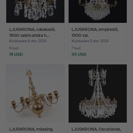
LJUSKRONA, rokokostil,
LJUSKRONA, empirestil,
1900-talets andra h…
1900-tal.
Klubbades 8 dec 2025
Klubbades 5 dec 2025
9 bud
7 bud
74 USD
95 USD
LJUSKRONA, mässing,
LJUSKRONA, Oscariansk,