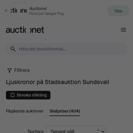
Auctionet
Visa
Stäng
Finns på Google Play
Auctionet.com
Filtrera
Ljuskronor
Ljuskronor på Stadsauktion Sundsvall
på
Bevaka sökning
Stadsauktion
Pågående auktioner
Slutpriser
(404)
Sundsvall
Slutpriser
Sortera