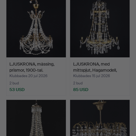
LJUSKRONA, mässing,
LJUSKRONA, med
prismor, 1900-tal.
mittspjut, Hagamodell,
1900…
Klubbades 20 jul 2026
Klubbades 15 jul 2026
2 bud
2 bud
53 USD
85 USD