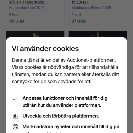
stil, s.k. Hagamode…
1900-tal.
Klubbades 1 apr 2026
Klubbades 25 mar 2026
5 bud
2 bud
85 USD
37 USD
Vi använder cookies
Denna tjänst är en del av Auctionet-plattformen.
Vissa cookies är nödvändiga för att tillhandahålla
tjänsten, medan du kan hantera eller återkalla ditt
samtycke för de som används för att:
LJUSKRONA, Gustaviansk
LJUSKRONA, rokokostil,
Anpassa funktioner och innehåll för dig
stil, prismor och b…
1900-tal.
utifrån hur du använder plattformen.
Klubbades 18 mar 2026
Klubbades 27 feb 2026
11 bud
13 bud
Utveckla och förbättra plattformen.
85 USD
90 USD
Marknadsföra nyheter och innehåll till dig på