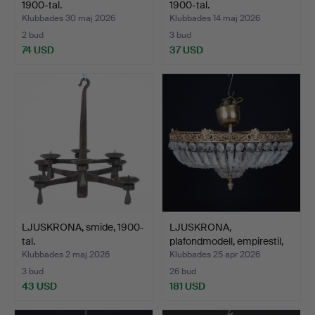
1900-tal.
1900-tal.
Klubbades 30 maj 2026
Klubbades 14 maj 2026
2 bud
3 bud
74 USD
37 USD
LJUSKRONA, smide, 1900-
LJUSKRONA,
tal.
plafondmodell, empirestil,
1900…
Klubbades 2 maj 2026
Klubbades 25 apr 2026
3 bud
26 bud
43 USD
181 USD