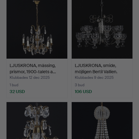
LJUSKRONA, mässing,
LJUSKRONA, smide,
prismor, 1900-talets a…
möjligen Bertil Vallien.
Klubbades 12 dec 2025
Klubbades 9 dec 2025
1 bud
3 bud
32 USD
106 USD