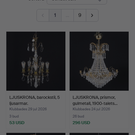
1
…
9
LJUSKRONA, barockstil, 5
LJUSKRONA, prismor,
ljusarmar.
gulmetall, 1900-talets…
Klubbades 29 jul 2026
Klubbades 24 jul 2026
3 bud
26 bud
53 USD
296 USD