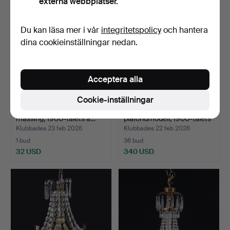
externa webbplatser.
Du kan läsa mer i vår
integritetspolicy
och hantera
dina cookieinställningar nedan.
Acceptera alla
Cookie-inställningar
LJUSKRONA, prismor,
LJUSKRONA,
mässing, 1900-talets a…
plafondmodell, 1900-talets
andr…
Klubbades 23 feb 2026
Klubbades 22 feb 2026
1 bud
36 bud
32 USD
340 USD