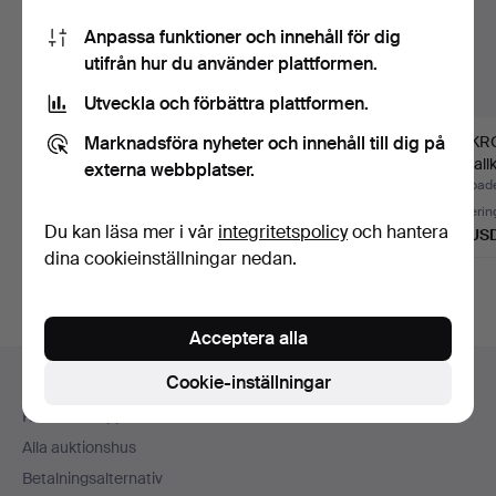
Anpassa funktioner och innehåll för dig
utifrån hur du använder plattformen.
Utveckla och förbättra plattformen.
Marknadsföra nyheter och innehåll till dig på
LJUSKRONA, Murano,
LJUSKRONA, 6
TAKKR
Italien, 1900-tal.
ljuspunkter, vit metall.
Kristall
externa webbplatser.
ljuspun
Klubbades 6 aug 2026
Klubbades 3 aug 2026
Klubbad
9 bud
Värdering
Värderin
Du kan läsa mer i vår
integritetspolicy
och hantera
317 USD
43 USD
317 US
dina cookieinställningar nedan.
Acceptera alla
Sidfotsnavigation
Cookie-inställningar
Hjälp och kontakt
Kontakta support
Alla auktionshus
Betalningsalternativ