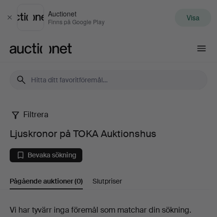
Auctionet
Visa
Stäng
Finns på Google Play
Auctionet.com
Filtrera
Ljuskronor
Ljuskronor på TOKA Auktionshus
på
Bevaka sökning
TOKA
Pågående auktioner
(0)
Slutpriser
Auktionshus
Pågående
Vi har tyvärr inga föremål som matchar din sökning.