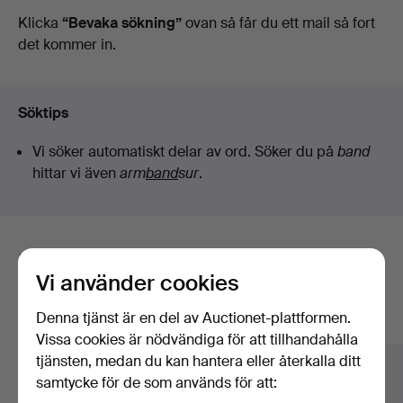
auktioner
Klicka
“Bevaka sökning”
ovan så får du ett mail så fort
det kommer in.
Söktips
Vi söker automatiskt delar av ord. Söker du på
band
hittar vi även
arm
band
sur
.
Här är föremål från vårt arkiv som
Vi använder cookies
matchar din sökning
Denna tjänst är en del av Auctionet-plattformen.
Visa alla föremål
Vissa cookies är nödvändiga för att tillhandahålla
tjänsten, medan du kan hantera eller återkalla ditt
samtycke för de som används för att: