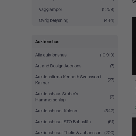
S
Vägglampor
(1 259)
Övrig belysning
(444)
Auktionshus
Alla auktionshus
(10 919)
Art and Design Auctions
(7)
Auktionsfirma Kenneth Svensson i
(27)
Kalmar
Auktionshaus Stuber's
(2)
Hammerschlag
Auktionshuset Kolonn
(542)
Auktionshuset STO Bohuslän
(51)
Auktionshuset Thelin & Johansson
(200)