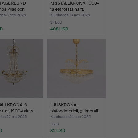
 FAGERLUND.
KRISTALLKRONA, 1900-
pa, glas och
talets första hälft.
ng…
des 3 dec 2025
Klubbades 18 nov 2025
37 bud
SD
408 USD
ALLKRONA, 6
LJUSKRONA,
nkter, 1900-talets …
plafondmodell, gulmetall
och gl…
des 22 okt 2025
Klubbades 24 sep 2025
1 bud
D
32 USD