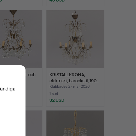
RONA, metall och
KRISTALLKRONA,
arockstil, 19…
elektriskt, barockstil, 190…
des 4 apr 2026
Klubbades 27 mar 2026
vändiga
1 bud
D
32 USD