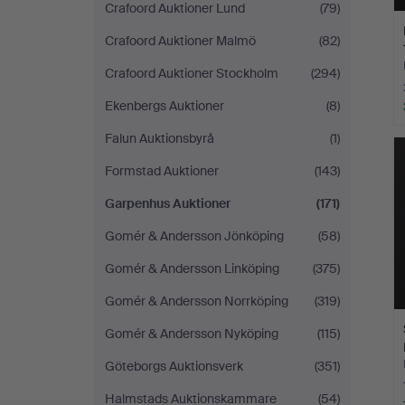
Crafoord Auktioner Lund
(79)
Crafoord Auktioner Malmö
(82)
Crafoord Auktioner Stockholm
(294)
Ekenbergs Auktioner
(8)
Falun Auktionsbyrå
(1)
Formstad Auktioner
(143)
Garpenhus Auktioner
(171)
Gomér & Andersson Jönköping
(58)
Gomér & Andersson Linköping
(375)
Gomér & Andersson Norrköping
(319)
Gomér & Andersson Nyköping
(115)
Göteborgs Auktionsverk
(351)
Halmstads Auktionskammare
(54)