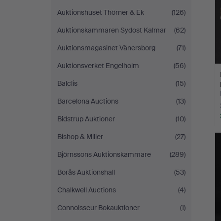
Auktionshuset Thörner & Ek
(126)
Auktionskammaren Sydost Kalmar
(62)
Auktionsmagasinet Vänersborg
(71)
Auktionsverket Engelholm
(56)
Balclis
(15)
Barcelona Auctions
(13)
Bidstrup Auktioner
(10)
Bishop & Miller
(27)
Björnssons Auktionskammare
(289)
Borås Auktionshall
(53)
Chalkwell Auctions
(4)
Connoisseur Bokauktioner
(1)