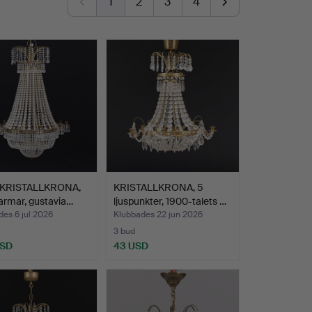
1
2
3
4
KRISTALLKRONA,
KRISTALLKRONA, 5
sarmar, gustavia…
ljuspunkter, 1900-talets …
es 6 jul 2026
Klubbades 22 jun 2026
3 bud
USD
43 USD