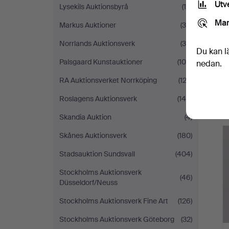
Utv
Lysekils Auktionsbyrå
(14)
Mar
Markus Auktioner
(34)
Norrlands Auktionsverk
(38)
Du kan l
Palsgaard Kunstauktioner
(106)
nedan.
RA Auktionsverket Norrköping
(122)
Roslagens Auktionsverk
(148)
Skandia Auktion
(4)
Skånes Auktionsverk
(180)
Stadsauktion Sundsvall
(404)
Stockholms Auktionsverk
(46)
Düsseldorf/Neuss
Stockholms Auktionsverk Fine Art
(126)
Stockholms Auktionsverk Göteborg
(32)