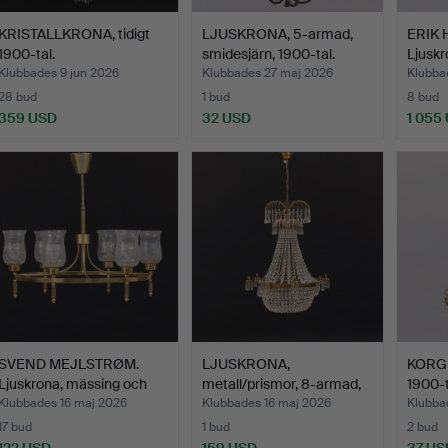
KRISTALLKRONA, tidigt
LJUSKRONA, 5-armad,
ERIK
1900-tal.
smidesjärn, 1900-tal.
Ljuskro
s…
Klubbades 9 jun 2026
Klubbades 27 maj 2026
Klubba
28 bud
1 bud
8 bud
359 USD
32 USD
1 055
SVEND MEJLSTRØM.
LJUSKRONA,
KORGK
Ljuskrona, mässing och
metall/prismor, 8-armad,
1900-t
gl…
elektr…
Klubbades 16 maj 2026
Klubbades 16 maj 2026
Klubba
17 bud
1 bud
2 bud
122 USD
159 USD
37 US