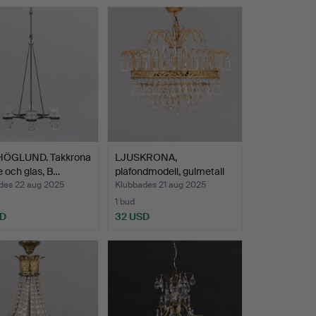
HÖGLUND. Takkrona
LJUSKRONA,
e och glas, B…
plafondmodell, gulmetall
och gl…
des 22 aug 2025
Klubbades 21 aug 2025
1 bud
SD
32 USD