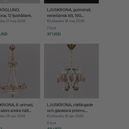
 HÖGLUND.
LJUSKRONA, gulmetall,
na, 12 ljushållare,
venetiansk stil, 190…
des 21 maj 2026
Klubbades 18 maj 2026
2 bud
 USD
37 USD
RONA, 6-armad,
LJUSKRONA, rökfärgade
alets andra hälf…
och glasklara prismo…
des 26 apr 2026
Klubbades 18 apr 2026
5 bud
D
48 USD