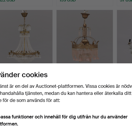
LJUSKRONA, 6-armad,
TAKKRONA, stavprismor,
LJUSK
vänder cookies
1900-talets andra hälf…
Lamp Gustaf, 1900-t…
glas, b
Klubbades 16 apr 2026
Klubbades 15 apr 2026
Klubba
änst är en del av Auctionet-plattformen. Vissa cookies är nöd
6 bud
17 bud
1 bud
illhandahålla tjänsten, medan du kan hantera eller återkalla ditt
58 USD
182 USD
32 US
 för de som används för att:
assa funktioner och innehåll för dig utifrån hur du använder
ttformen.