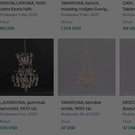
KRISTALLKRONA, 1900-
TAKKRONA, barock,
CARL
talets första hälft.
mässing, troligen Sverig…
Taklam
mässi
Klubbades 11 dec 2025
Klubbades 11 dec 2025
Klubba
4 bud
26 bud
5 bud
48 USD
1 324 USD
48 U
LJUSKRONA, gulmetall,
TAKKRONA, bemålat
KRIST
barockstil, 1900-tal.
smide, 1900-tal.
ljuspu
Klubbades 4 nov 2025
Klubbades 26 okt 2025
Klubba
19 bud
1 bud
1 bud
630 USD
37 USD
37 US