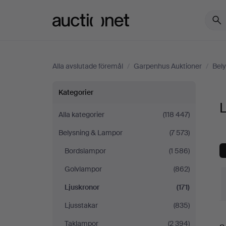
Auctionet.com
Alla avslutade föremål
/
Garpenhus Auktioner
/
Bel
Ljuskronor
Kategorier
på
Alla kategorier
(118 447)
Belysning & Lampor
(7 573)
Garpenhus
Bordslampor
(1 586)
Auktioner
Golvlampor
(862)
Ljuskronor
(171)
Ljusstakar
(835)
S
Taklampor
(2 394)