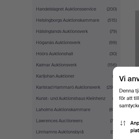
Handelslagret Auktionsservice
(200)
Helsingborgs Auktionskammare
(515)
Hälsinglands Auktionsverk
(79)
Höganäs Auktionsverk
(99)
Höörs Auktionshall
(30)
Kalmar Auktionsverk
(156)
Karljohan Auktioner
(3)
Vi an
Karlstad Hammarö Auktionsverk
(294)
Denna tj
för att t
Kunst- und Auktionshaus Kleinhenz
(2)
samtycke
Laholms Auktionskammare
(84)
Lawrences Auctioneers
(74)
Anp
pla
Limhamns Auktionsbyrå
(51)