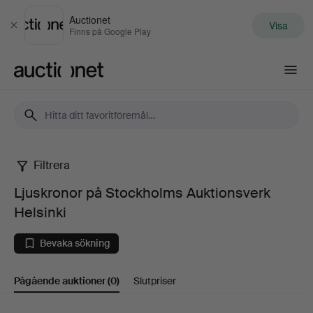
Auctionet
Visa
Stäng
Finns på Google Play
Auctionet.com
Filtrera
Ljuskronor
Ljuskronor på Stockholms Auktionsverk
på
Helsinki
Stockholms
Bevaka sökning
Auktionsverk
Pågående auktioner
(0)
Slutpriser
Helsinki