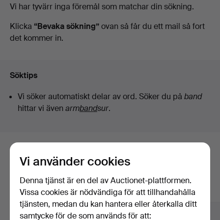
Pågående
Vi har tyvärr inga föremål som matchar din sökning.
auktioner
Klicka
“Bevaka sökning”
ovan så får du ett mail så fort
det kommer in.
Söktips
Vi söker automatiskt delar av ord. Söker du på
band
hittar vi även
arm
band
sur
.
Här är föremål från vårt arkiv som
Vi använder cookies
matchar din sökning
Denna tjänst är en del av Auctionet-plattformen.
Visa alla föremål
Vissa cookies är nödvändiga för att tillhandahålla
tjänsten, medan du kan hantera eller återkalla ditt
samtycke för de som används för att: