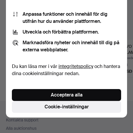
Anpassa funktioner och innehåll för dig
utifrån hur du använder plattformen.
Utveckla och förbättra plattformen.
Marknadsföra nyheter och innehåll till dig på
LJUSKRONA,
LJUSKRONA MED
PAAVO 
externa webbplatser.
Senempire, Karl-Johan,
PRISMOR. Oscariansk,
TAKLAM
1800-tal…
tidigt …
1702, T
Klubbades 16 jun 2026
Klubbades 7 apr 2026
Klubbade
8 bud
11 bud
2 bud
Du kan läsa mer i vår
integritetspolicy
och hantera
352 USD
450 USD
41 USD
dina cookieinställningar nedan.
Acceptera alla
Sidfotsnavigation
Cookie-inställningar
Hjälp och kontakt
Kontakta support
Alla auktionshus