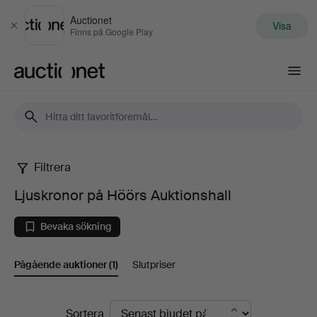
Auctionet
Visa
Stäng
Finns på Google Play
Auctionet.com
Filtrera
Ljuskronor
Ljuskronor på Höörs Auktionshall
på
Bevaka sökning
Höörs
Pågående auktioner
(1)
Slutpriser
Auktionshall
Pågående
Sortera