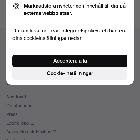
Marknadsföra nyheter och innehåll till dig på
externa webbplatser.
Du kan läsa mer i vår
integritetspolicy
och hantera
Sidfotsnavigation
dina cookieinställningar nedan.
Hjälp och kontakt
Kontakta support
Alla auktionshus
Acceptera alla
Betalningsalternativ
Cookie-inställningar
Vi skickar med
Sociala medier
Auctionet
Om Auctionet
Press
Lediga jobb
Anslut ditt auktionshus