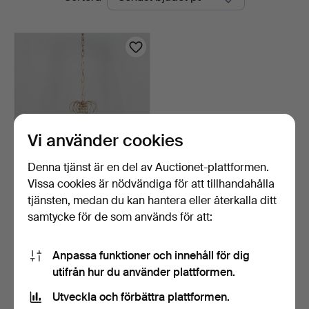
auktioner
Vi använder cookies
Denna tjänst är en del av Auctionet-plattformen.
Vissa cookies är nödvändiga för att tillhandahålla
TAKKRONA med prismor.
tjänsten, medan du kan hantera eller återkalla ditt
3 dagar
samtycke för de som används för att:
Värdering
53 USD
Anpassa funktioner och innehåll för dig
utifrån hur du använder plattformen.
Bevaka sökning
Utveckla och förbättra plattformen.
Du kan också söka i
vårt arkiv med avslutade auktioner
.