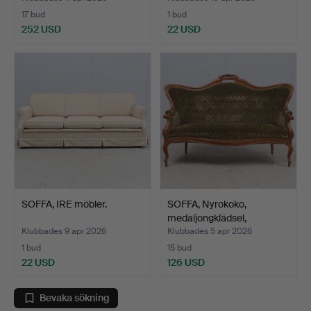
17 bud
1 bud
252 USD
22 USD
SOFFA, IRE möbler.
SOFFA, Nyrokoko,
medaljongklädsel,
1800/19…
Klubbades 9 apr 2026
Klubbades 5 apr 2026
1 bud
15 bud
22 USD
126 USD
Bevaka sökning