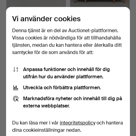
Vi använder cookies
SOFFA, Karl Johan,
KÖKSSOFFA, avlutad furu,
1800/1900-tal.
1900-tal.
Denna tjänst är en del av Auctionet-plattformen.
Klubbades 11 jun 2026
Klubbades 10 jun 2026
Vissa cookies är nödvändiga för att tillhandahålla
4 bud
7 bud
tjänsten, medan du kan hantera eller återkalla ditt
37 USD
95 USD
samtycke för de som används för att:
Anpassa funktioner och innehåll för dig
utifrån hur du använder plattformen.
Utveckla och förbättra plattformen.
Marknadsföra nyheter och innehåll till dig på
externa webbplatser.
Du kan läsa mer i vår
integritetspolicy
och hantera
CANAPÉ, nyrenässans,
KANAPÉ, mahogny & blå
med lejonmaskaron, 18…
klädsel, nyrenässans…
dina cookieinställningar nedan.
Klubbades 13 maj 2026
Klubbades 4 maj 2026