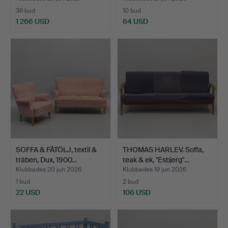
36 bud
10 bud
1 266 USD
64 USD
SOFFA & FÅTÖLJ, textil &
THOMAS HARLEV. Soffa,
träben, Dux, 1900…
teak & ek, "Esbjerg"…
Klubbades 20 jun 2026
Klubbades 19 jun 2026
1 bud
2 bud
22 USD
106 USD