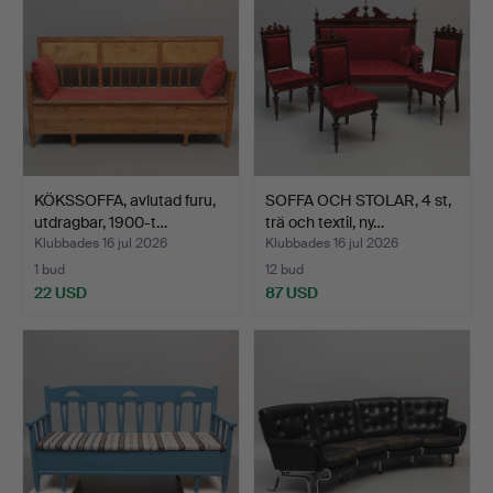
KÖKSSOFFA, avlutad furu,
SOFFA OCH STOLAR, 4 st,
utdragbar, 1900-t…
trä och textil, ny…
Klubbades 16 jul 2026
Klubbades 16 jul 2026
1 bud
12 bud
22 USD
87 USD