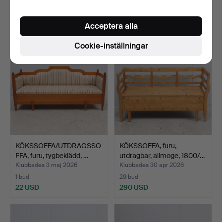
4 bud
2 bud
37 USD
27 USD
Acceptera alla
Cookie-inställningar
KÖKSSOFFA/UTDRAGSSO
KÖKSSOFFA, furu,
FFA, furu, tygbeklädd, …
utdragbar, allmoge, 1800/…
Klubbades 3 maj 2026
Klubbades 30 apr 2026
1 bud
29 bud
22 USD
290 USD