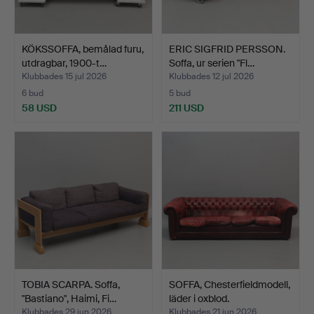
KÖKSSOFFA, bemålad furu,
ERIC SIGFRID PERSSON.
utdragbar, 1900-t…
Soffa, ur serien "Fl…
Klubbades 15 jul 2026
Klubbades 12 jul 2026
6 bud
5 bud
58 USD
211 USD
TOBIA SCARPA. Soffa,
SOFFA, Chesterfieldmodell,
"Bastiano", Haimi, Fi…
läder i oxblod.
Klubbades 29 jun 2026
Klubbades 21 jun 2026