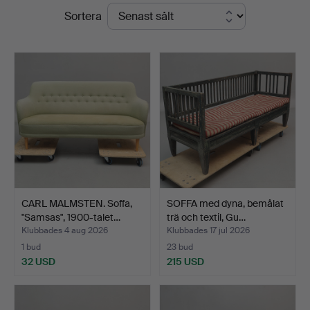
Slutpriser
Sortera
Auktioner
CARL MALMSTEN. Soffa,
SOFFA med dyna, bemålat
"Samsas", 1900-talet…
trä och textil, Gu…
Klubbades 4 aug 2026
Klubbades 17 jul 2026
1 bud
23 bud
32 USD
215 USD