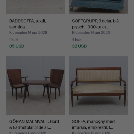
BÄDDSOFFA, textil,
SOFFGRUPP, 3 delar, blå
samtida.
plysch, 1900-talet…
Klubbades 14 apr 2026
Klubbades 14 apr 2026
1 bud
4 bud
85 USD
32 USD
GÖRAN MALMVALL. Bord
SOFFA, mahogny med
& karmstolar, 3 delar…
intarsia, empirestil, 1…
Klubbades 11 apr 2026
Klubbades 10 apr 2026