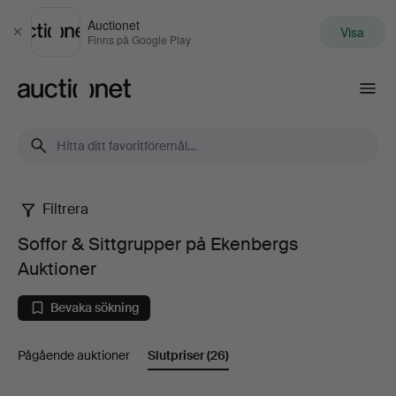
Auctionet
Visa
Stäng
Finns på Google Play
Auctionet.com
Filtrera
Soffor
Soffor & Sittgrupper på Ekenbergs
&
Auktioner
Sittgrupper
Bevaka sökning
på
Pågående auktioner
Slutpriser
(26)
Ekenbergs