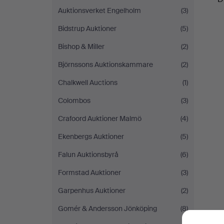
Auktionsverket Engelholm
(3)
Bidstrup Auktioner
(5)
Bishop & Miller
(2)
Björnssons Auktionskammare
(2)
Chalkwell Auctions
(1)
Colombos
(3)
Crafoord Auktioner Malmö
(4)
Ekenbergs Auktioner
(5)
Falun Auktionsbyrå
(6)
Formstad Auktioner
(3)
Garpenhus Auktioner
(2)
Gomér & Andersson Jönköping
(8)