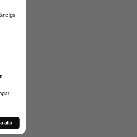
vändiga
r.
ingar
a alla