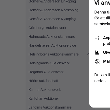
Vi an
Gomér & Andersson Linköping
(3)
Gomér & Andersson Norrköping
(3)
Denna tj
för att t
Gomér & Andersson Nyköping
(1)
samtycke
Göteborgs Auktionsverk
(2)
Halmstads Auktionskammare
(9)
Anp
pla
Handelslagret Auktionsservice
(5)
Utv
Helsingborgs Auktionskammare
(15)
Mar
Hälsinglands Auktionsverk
(7)
Höganäs Auktionsverk
(1)
Du kan l
nedan.
Höörs Auktionshall
(5)
Kalmar Auktionsverk
(7)
Karljohan Auktioner
(3)
Laholms Auktionskammare
(1)