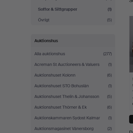
S
a
Soffor & Sittgrupper
(1)
Övrigt
(5)
Auktionshus
Alla auktionshus
(277)
Acreman St Auctioneers & Valuers
(1)
Auktionshuset Kolonn
(6)
Auktionshuset STO Bohuslän
(1)
Auktionshuset Thelin & Johansson
(5)
Auktionshuset Thörner & Ek
(6)
Auktionskammaren Sydost Kalmar
(1)
Auktionsmagasinet Vänersborg
(2)
D