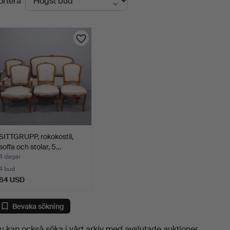
ortera
uktioner
SITTGRUPP, rokokostil,
soffa och stolar, 5…
4 dagar
4 bud
64 USD
Bevaka sökning
u kan också söka i
vårt arkiv med avslutade auktioner
.