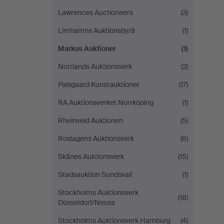
Lawrences Auctioneers
(3)
Limhamns Auktionsbyrå
(1)
Markus Auktioner
(1)
Norrlands Auktionsverk
(2)
Palsgaard Kunstauktioner
(17)
RA Auktionsverket Norrköping
(1)
Rheinveld Auktionen
(5)
Roslagens Auktionsverk
(6)
Skånes Auktionsverk
(15)
Stadsauktion Sundsvall
(1)
Stockholms Auktionsverk
(18)
Düsseldorf/Neuss
Stockholms Auktionsverk Hamburg
(4)