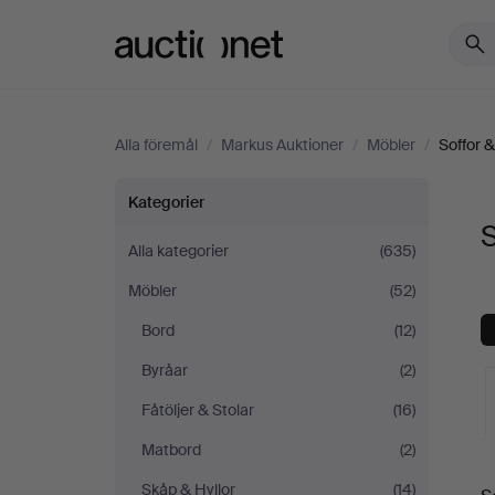
Auctionet.com
Alla föremål
/
Markus Auktioner
/
Möbler
/
Soffor &
Soffor
Kategorier
S
&
Alla kategorier
(635)
Möbler
(52)
Sittgrupper
Bord
(12)
på
Byråar
(2)
Markus
Fåtöljer & Stolar
(16)
Matbord
(2)
Auktioner
Skåp & Hyllor
(14)