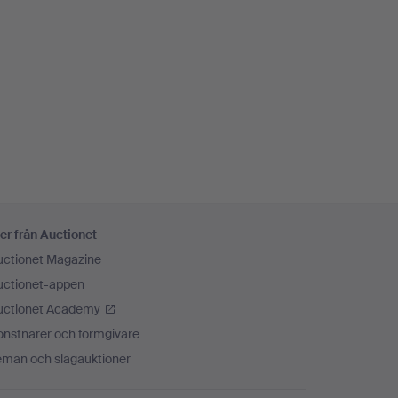
er från Auctionet
uctionet Magazine
uctionet-appen
uctionet Academy
onstnärer och formgivare
eman och slagauktioner