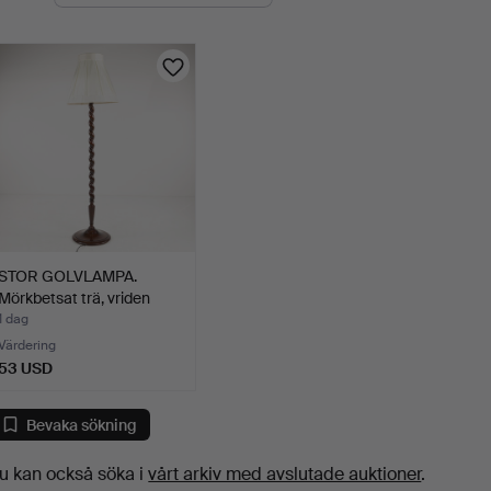
uktioner
STOR GOLVLAMPA.
Mörkbetsat trä, vriden
hal…
1 dag
Värdering
53 USD
Bevaka sökning
u kan också söka i
vårt arkiv med avslutade auktioner
.