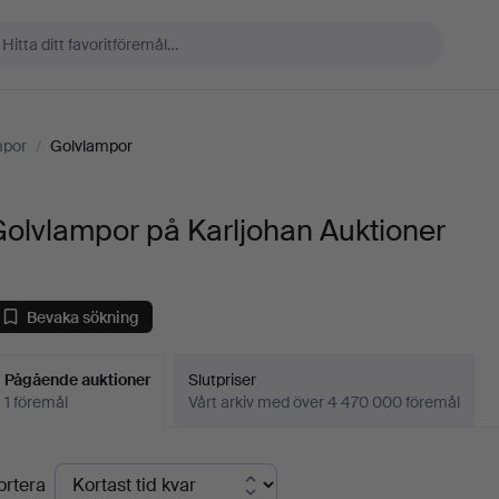
mpor
/
Golvlampor
olvlampor på Karljohan Auktioner
Bevaka sökning
Pågående auktioner
Slutpriser
1 föremål
Vårt arkiv med över 4 470 000 föremål
Pågående
ortera