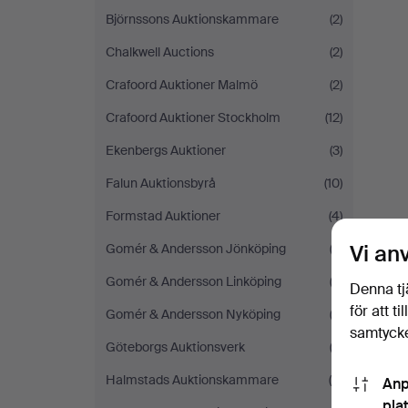
Björnssons Auktionskammare
(2)
Chalkwell Auctions
(2)
Crafoord Auktioner Malmö
(2)
Crafoord Auktioner Stockholm
(12)
Ekenbergs Auktioner
(3)
Falun Auktionsbyrå
(10)
Formstad Auktioner
(4)
Vi an
Gomér & Andersson Jönköping
(2)
Gomér & Andersson Linköping
(3)
Denna tj
för att t
Gomér & Andersson Nyköping
(2)
samtycke
Göteborgs Auktionsverk
(2)
Halmstads Auktionskammare
(5)
Anp
pla