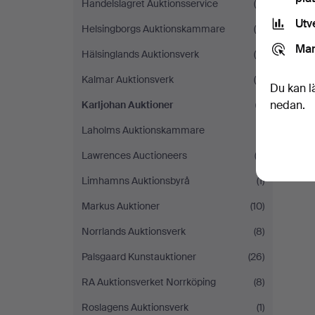
Handelslagret Auktionsservice
(4)
Utv
Helsingborgs Auktionskammare
(6)
Mar
Hälsinglands Auktionsverk
(9)
Kalmar Auktionsverk
(4)
Du kan l
nedan.
Karljohan Auktioner
(1)
Laholms Auktionskammare
(1)
Lawrences Auctioneers
(2)
Limhamns Auktionsbyrå
(1)
Markus Auktioner
(10)
Norrlands Auktionsverk
(8)
Palsgaard Kunstauktioner
(26)
RA Auktionsverket Norrköping
(8)
Roslagens Auktionsverk
(1)