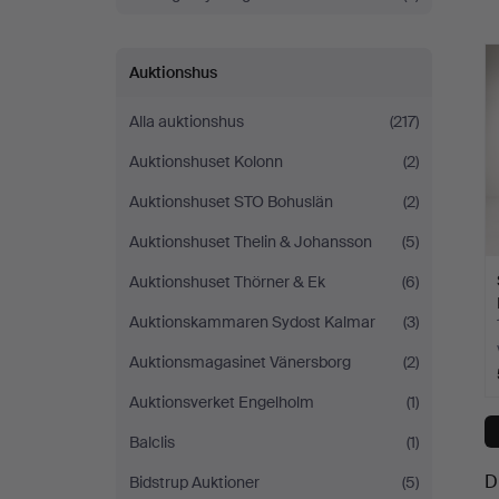
a
Auktionshus
Alla auktionshus
(217)
Auktionshuset Kolonn
(2)
Auktionshuset STO Bohuslän
(2)
Auktionshuset Thelin & Johansson
(5)
Auktionshuset Thörner & Ek
(6)
Auktionskammaren Sydost Kalmar
(3)
Auktionsmagasinet Vänersborg
(2)
Auktionsverket Engelholm
(1)
Balclis
(1)
D
Bidstrup Auktioner
(5)