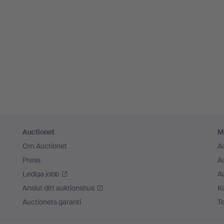
Auctionet
M
Om Auctionet
A
Press
A
Lediga jobb
A
Anslut ditt auktionshus
K
Auctionets garanti
T