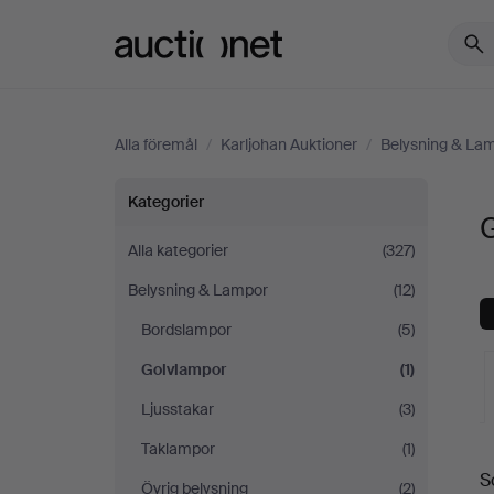
Auctionet.com
Alla föremål
/
Karljohan Auktioner
/
Belysning & La
Golvlampor
Kategorier
G
på
Alla kategorier
(327)
Belysning & Lampor
(12)
Karljohan
Bordslampor
(5)
Auktioner
Golvlampor
(1)
Ljusstakar
(3)
Taklampor
(1)
S
Övrig belysning
(2)