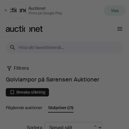
Auctionet
Visa
Stäng
Finns på Google Play
Auctionet.com
Filtrera
Golvlampor
Golvlampor på Sørensen Auktioner
på
Bevaka sökning
Sørensen
Pågående auktioner
Slutpriser
(21)
Auktioner
Slutpriser
Sortera