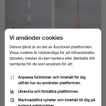
Vi använder cookies
VALERIO BOTTIN. "Totem
RIGMOR NIELSEN.
Terra", golvlampa.
Golvlampa med
lampstomme a…
Klubbades 11 maj 2026
Klubbades 2 maj 2026
Denna tjänst är en del av Auctionet-plattformen.
7 bud
39 bud
Vissa cookies är nödvändiga för att tillhandahålla
85 USD
3 009 USD
tjänsten, medan du kan hantera eller återkalla ditt
samtycke för de som används för att:
Anpassa funktioner och innehåll för dig
utifrån hur du använder plattformen.
Utveckla och förbättra plattformen.
Marknadsföra nyheter och innehåll till dig på
externa webbplatser.