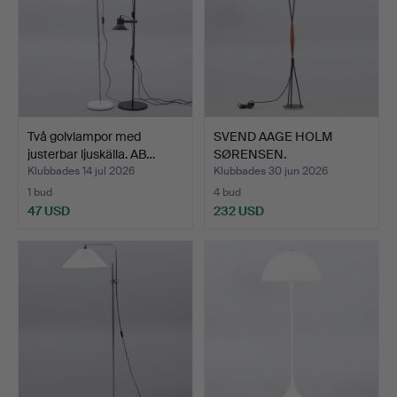
Två golvlampor med
SVEND AAGE HOLM
justerbar ljuskälla. AB…
SØRENSEN.
TILLSKRIVEN. (19…
Klubbades 14 jul 2026
Klubbades 30 jun 2026
1 bud
4 bud
47 USD
232 USD