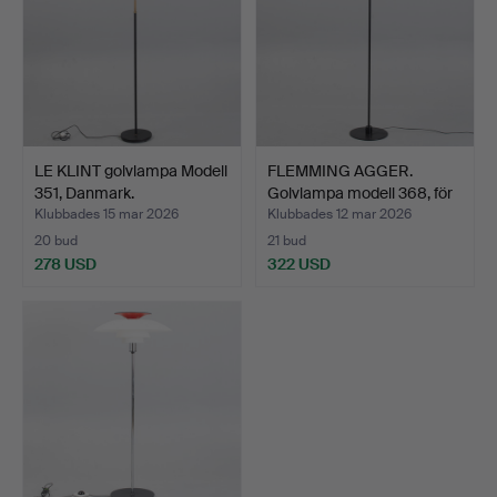
LE KLINT golvlampa Modell
FLEMMING AGGER.
351, Danmark.
Golvlampa modell 368, för
…
Klubbades 15 mar 2026
Klubbades 12 mar 2026
20 bud
21 bud
278 USD
322 USD