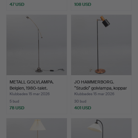
47 USD
108 USD
METALL GOLVLAMPA.
JO HAMMERBORG.
Belgien, 1980-talet.
”Studio” golvlampa, koppar
…
Klubbades 15 mar 2026
Klubbades 15 mar 2026
5 bud
30 bud
78 USD
401 USD