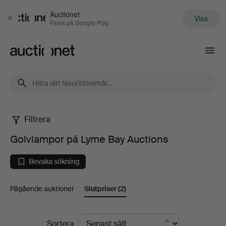
Auctionet
Visa
Stäng
Finns på Google Play
Auctionet.com
Filtrera
Golvlampor
Golvlampor på Lyme Bay Auctions
på
Bevaka sökning
Lyme
Pågående auktioner
Slutpriser
(2)
Bay
Auctions
Slutpriser
Sortera