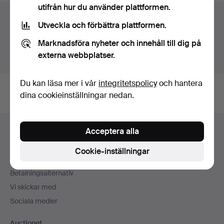
utifrån hur du använder plattformen.
Auktionsarkivet
Utveckla och förbättra plattformen.
Du söker i vårt arkiv över avslutade auktioner.
Marknadsföra nyheter och innehåll till dig på
externa webbplatser.
Visa pågående auktioner istället.
Du kan läsa mer i vår
integritetspolicy
och hantera
dina cookieinställningar nedan.
Sidfotsnavigation
Acceptera alla
Hjälp och kontakt
Kontakta support
Cookie-inställningar
Alla auktionshus
Betalningsalternativ
Vi skickar med
Sociala medier
Auctionet