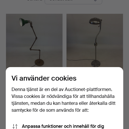
Vi använder cookies
INDUSTRIELL
STADSINDUSTRIELL
GOLVLAMPA.
ARBETSLAMPA.
Klubbades 15 mar 2026
Klubbades 15 mar 2026
Denna tjänst är en del av Auctionet-plattformen.
16 bud
15 bud
Vissa cookies är nödvändiga för att tillhandahålla
176 USD
149 USD
tjänsten, medan du kan hantera eller återkalla ditt
samtycke för de som används för att:
Bevaka sökning
Anpassa funktioner och innehåll för dig