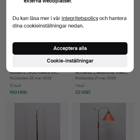
externa webbplatser.
Du kan läsa mer i vår
integritetspolicy
och hantera
dina cookieinställningar nedan.
Acceptera alla
Cookie-inställningar
GOLVLAMPA, Swedish
GOLVLAMPA, Möller
Modern, 1900-talets för…
Armatur, Eskilstuna, mäs…
Klubbades 28 mar 2026
Klubbades 21 mar 2026
12 bud
1 bud
190 USD
22 USD