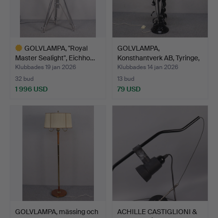
GOLVLAMPA, "Royal
GOLVLAMPA,
Master Sealight", Eichho…
Konsthantverk AB, Tyringe,
lack…
Klubbades 19 jan 2026
Klubbades 14 jan 2026
32 bud
13 bud
1 996 USD
79 USD
Utvalt
föremål
GOLVLAMPA, mässing och
ACHILLE CASTIGLIONI &