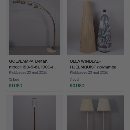
GOLVLAMPA, Lyktan,
ULLA WINBLAD-
modell 180-5-61, 1900-t…
HJELMQUIST. golvlampa,
Alings…
Klubbades 23 maj 2026
Klubbades 23 maj 2026
12 bud
7 bud
91 USD
90 USD