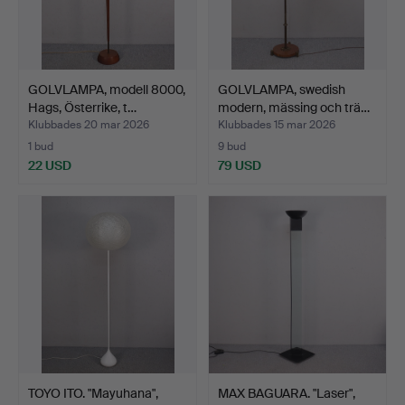
GOLVLAMPA, modell 8000,
GOLVLAMPA, swedish
Hags, Österrike, t…
modern, mässing och trä…
Klubbades 20 mar 2026
Klubbades 15 mar 2026
1 bud
9 bud
22 USD
79 USD
TOYO ITO. "Mayuhana",
MAX BAGUARA. "Laser",