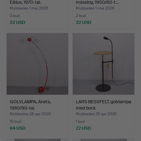
Elidus, 1970-tal.
mässing, 1950/60-t…
Klubbades 1 maj 2026
Klubbades 1 maj 2026
3 bud
2 bud
32 USD
32 USD
GOLVLAMPA, Aneta,
LARS BESSFELT. golvlampa
1980/90-tal.
med bord.
Klubbades 28 apr 2026
Klubbades 25 apr 2026
10 bud
1 bud
64 USD
22 USD