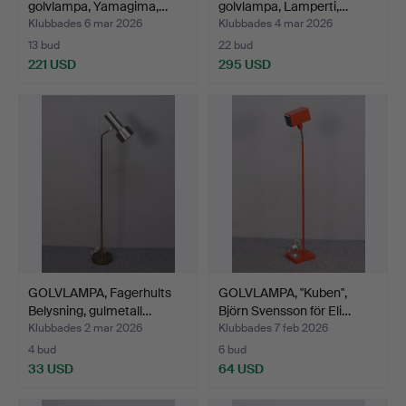
golvlampa, Yamagima,…
golvlampa, Lamperti,…
Klubbades 6 mar 2026
Klubbades 4 mar 2026
13 bud
22 bud
221 USD
295 USD
GOLVLAMPA, Fagerhults
GOLVLAMPA, "Kuben",
Belysning, gulmetall…
Björn Svensson för Eli…
Klubbades 2 mar 2026
Klubbades 7 feb 2026
4 bud
6 bud
33 USD
64 USD