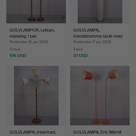
GOLVLAMPOR, Lyktan,
GOLVLAMPA,
mässing, 1 par.
metallstomme täckt med
textil.
Klubbades 18 apr 2026
Klubbades 17 apr 2026
12 bud
3 bud
106 USD
37 USD
GOLVLAMPA, trearmad,
GOLVLAMPA, Eric Wärnå