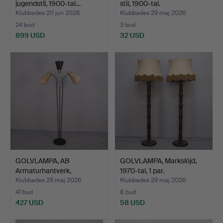
jugendstil, 1900-tal…
stil, 1900-tal.
Klubbades 20 jun 2026
Klubbades 29 maj 2026
24 bud
3 bud
899 USD
32 USD
GOLVLAMPA, AB
GOLVLAMPA, Markslöjd,
Armaturhantverk,
1970-tal, 1 par.
Göteborg, 1…
Klubbades 29 maj 2026
Klubbades 29 maj 2026
41 bud
8 bud
427 USD
58 USD