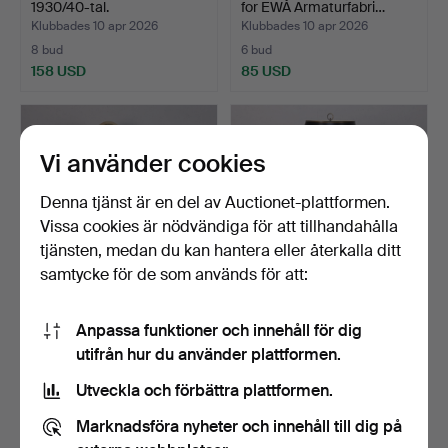
1930/40-tal.
for EWÅ Armaturfabri…
Klubbades 10 apr 2026
Klubbades 10 apr 2026
8 bud
6 bud
158 USD
85 USD
Vi använder cookies
Denna tjänst är en del av Auctionet-plattformen.
Vissa cookies är nödvändiga för att tillhandahålla
tjänsten, medan du kan hantera eller återkalla ditt
samtycke för de som används för att:
GOLVLAMPA, "Hemi Klot",
LAMPBORD, engelsk stil,
Anpassa funktioner och innehåll för dig
gulmetall, 1960/70…
1900-talets andra …
utifrån hur du använder plattformen.
Klubbades 10 apr 2026
Klubbades 2 apr 2026
5 bud
5 bud
Utveckla och förbättra plattformen.
43 USD
85 USD
Marknadsföra nyheter och innehåll till dig på