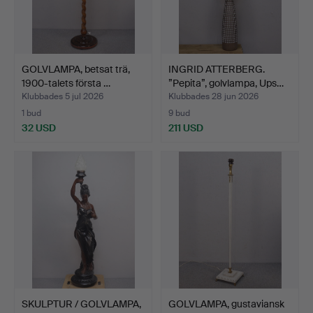
GOLVLAMPA, betsat trä,
INGRID ATTERBERG.
1900-talets första …
”Pepita”, golvlampa, Ups…
Klubbades 5 jul 2026
Klubbades 28 jun 2026
1 bud
9 bud
32 USD
211 USD
SKULPTUR / GOLVLAMPA,
GOLVLAMPA, gustaviansk