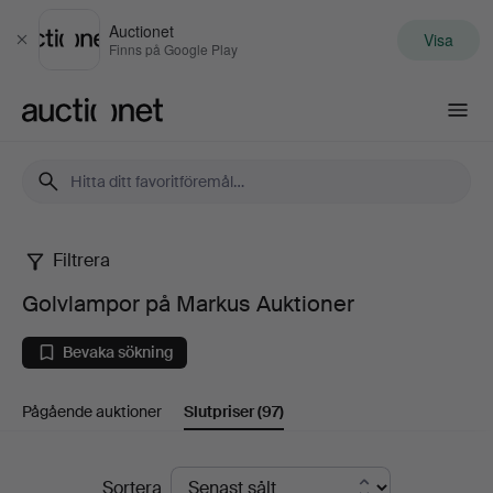
Auctionet
Visa
Stäng
Finns på Google Play
Auctionet.com
Filtrera
Golvlampor
Golvlampor på Markus Auktioner
på
Bevaka sökning
Markus
Pågående auktioner
Slutpriser
(97)
Auktioner
Slutpriser
Sortera