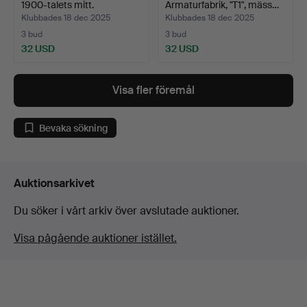
1900-talets mitt.
Armaturfabrik, "T1", mäss…
Klubbades 18 dec 2025
Klubbades 18 dec 2025
3 bud
3 bud
32 USD
32 USD
Visa fler föremål
Bevaka sökning
Auktionsarkivet
Du söker i vårt arkiv över avslutade auktioner.
Visa pågående auktioner istället.