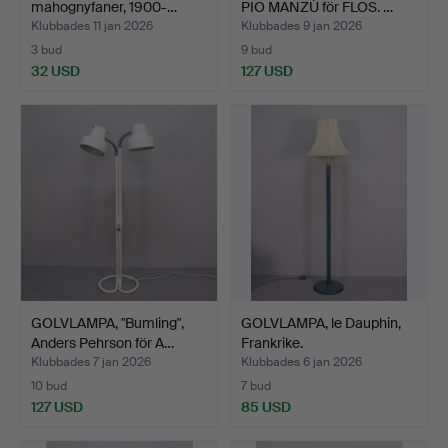
mahognyfaner, 1900-…
PIO MANZÙ för FLOS. …
Klubbades 11 jan 2026
Klubbades 9 jan 2026
3 bud
9 bud
32 USD
127 USD
GOLVLAMPA, "Bumling",
GOLVLAMPA, le Dauphin,
Anders Pehrson för A…
Frankrike.
Klubbades 7 jan 2026
Klubbades 6 jan 2026
10 bud
7 bud
127 USD
85 USD