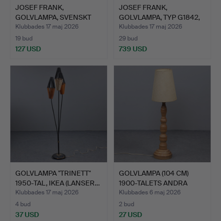
JOSEF FRANK,
JOSEF FRANK,
GOLVLAMPA, SVENSKT
GOLVLAMPA, TYP G1842,
TENN.
FIRMA S…
Klubbades 17 maj 2026
Klubbades 17 maj 2026
19 bud
29 bud
127 USD
739 USD
GOLVLAMPA "TRINETT"
GOLVLAMPA (104 CM)
1950-TAL, IKEA (LANSER…
1900-TALETS ANDRA
HÄLFT.
Klubbades 17 maj 2026
Klubbades 6 maj 2026
4 bud
2 bud
37 USD
27 USD