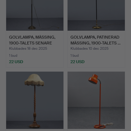
GOLVLAMPA, MÄSSING,
GOLVLAMPA, PATINERAD
1900-TALETS SENARE
MÄSSING, 1900-TALETS …
HÄL…
Klubbades 18 dec 2025
Klubbades 10 dec 2025
1 bud
1 bud
22 USD
22 USD