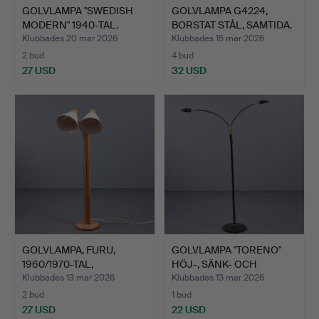
GOLVLAMPA "SWEDISH
GOLVLAMPA G4224,
MODERN" 1940-TAL.
BORSTAT STÅL, SAMTIDA.
Klubbades 20 mar 2026
Klubbades 15 mar 2026
2 bud
4 bud
27 USD
32 USD
GOLVLAMPA, FURU,
GOLVLAMPA "TORENO"
1960/1970-TAL,
HÖJ-, SÄNK- OCH
SOLBACKENS…
VRIDBAR…
Klubbades 13 mar 2026
Klubbades 13 mar 2026
2 bud
1 bud
27 USD
22 USD