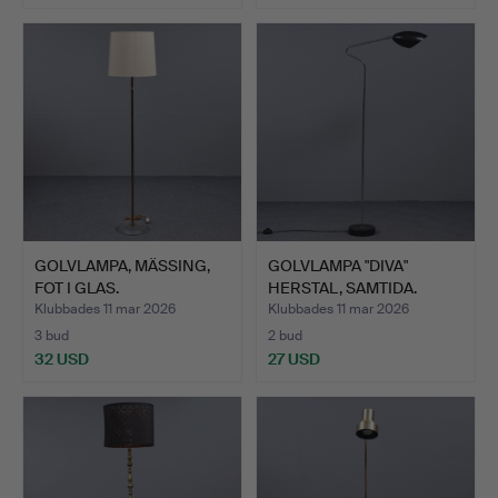
GOLVLAMPA, MÄSSING,
GOLVLAMPA "DIVA"
FOT I GLAS.
HERSTAL, SAMTIDA.
Klubbades 11 mar 2026
Klubbades 11 mar 2026
3 bud
2 bud
32 USD
27 USD