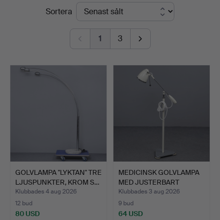
Slutpriser
Sortera
1
3
GOLVLAMPA "LYKTAN" TRE
MEDICINSK GOLVLAMPA
LJUSPUNKTER, KROM S…
MED JUSTERBART
LAMPHUV…
Klubbades 4 aug 2026
Klubbades 3 aug 2026
12 bud
9 bud
80 USD
64 USD