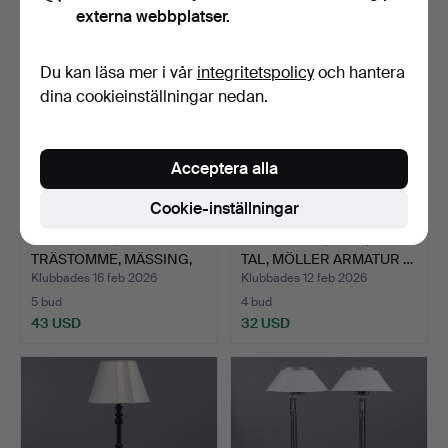
externa webbplatser.
Du kan läsa mer i vår
integritetspolicy
och hantera
dina cookieinställningar nedan.
Acceptera alla
Cookie-inställningar
GOLVLAMPA,
GOLVLAMPA, TEAK, 1960-
TRÄSTOMME, MÄSSING,
TAL, MÖLLER ARMATUR …
TVÅ LJUSARM…
Klubbades 16 feb 2026
Klubbades 12 feb 2026
5 bud
4 bud
43 USD
32 USD