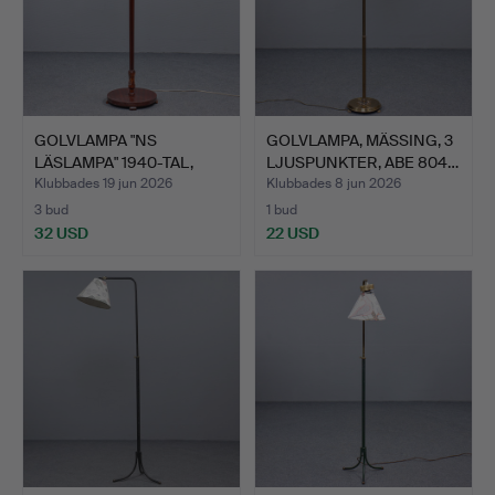
GOLVLAMPA "NS
GOLVLAMPA, MÄSSING, 3
LÄSLAMPA" 1940-TAL,
LJUSPUNKTER, ABE 804…
TRÄ, MÄS…
Klubbades 19 jun 2026
Klubbades 8 jun 2026
3 bud
1 bud
32 USD
22 USD