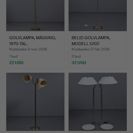
GOLVLAMPA, MÄSSING,
BELID GOLVLAMPA,
1970-TAL.
MODELL G107.
Klubbades 8 mar 2026
Klubbades 27 feb 2026
1 bud
3 bud
22 USD
32 USD