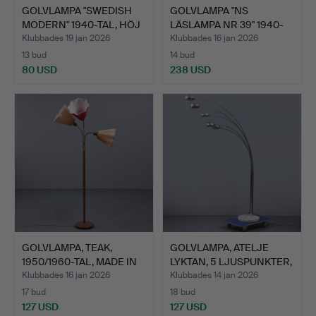
GOLVLAMPA "SWEDISH
GOLVLAMPA "NS
MODERN" 1940-TAL, HÖJ
LÄSLAMPA NR 39" 1940-
O…
TAL, BJ…
Klubbades 19 jan 2026
Klubbades 16 jan 2026
13 bud
14 bud
80 USD
238 USD
GOLVLAMPA, TEAK,
GOLVLAMPA, ATELJE
1950/1960-TAL, MADE IN
LYKTAN, 5 LJUSPUNKTER,
SW…
K…
Klubbades 16 jan 2026
Klubbades 14 jan 2026
17 bud
18 bud
127 USD
127 USD