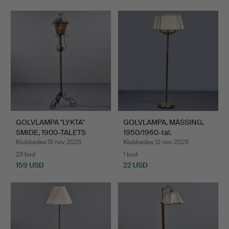
GOLVLAMPA "LYKTA"
GOLVLAMPA, MÄSSING,
SMIDE, 1900-TALETS
1950/1960-tal.
FÖRST…
Klubbades 13 nov 2025
Klubbades 12 nov 2025
23 bud
1 bud
159 USD
22 USD