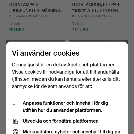
GOLVLAMPA, 3
GOLVLAMPOR, ETT PAR
LJUSPUNKTER, MÄSSING,
"1913/2" ATELJÉ LYKTAN…
1900-TA…
Klubbades 26 feb 2026
Klubbades 26 feb 2026
18 bud
33 bud
116 USD
412 USD
Vi använder cookies
Denna tjänst är en del av Auctionet-plattformen.
Vissa cookies är nödvändiga för att tillhandahålla
tjänsten, medan du kan hantera eller återkalla ditt
samtycke för de som används för att:
Anpassa funktioner och innehåll för dig
GOLVLAMPA, TEAK, No
GOLVLAMPA I SVARVAD
utifrån hur du använder plattformen.
135, 1950/1960-TAL, MÖ…
VALNÖT, 1900-TAL.
Klubbades 17 feb 2026
Klubbades 16 feb 2026
Utveckla och förbättra plattformen.
4 bud
13 bud
37 USD
80 USD
Marknadsföra nyheter och innehåll till dig på