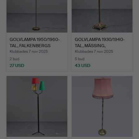
GOLVLAMPA 1950/1960-
GOLVLAMPA 1930/1940-
TAL, FALKENBERGS
TAL, MÄSSING,
BELYS…
FÖRGYLLD…
Klubbades 7 nov 2025
Klubbades 7 nov 2025
2 bud
5 bud
27 USD
43 USD