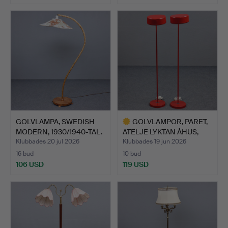
GOLVLAMPA, SWEDISH
GOLVLAMPOR, PARET,
MODERN, 1930/1940-TAL.
ATELJE LYKTAN ÅHUS,
606…
Klubbades 20 jul 2026
Klubbades 19 jun 2026
16 bud
10 bud
106 USD
119 USD
Utvalt
föremål