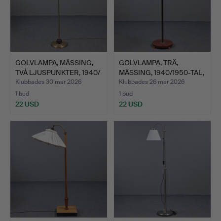
GOLVLAMPA, MÄSSING,
GOLVLAMPA, TRÄ,
TVÅ LJUSPUNKTER, 1940/
MÄSSING, 1940/1950-TAL,
…
ÖR…
Klubbades 30 mar 2026
Klubbades 26 mar 2026
1 bud
1 bud
22 USD
22 USD