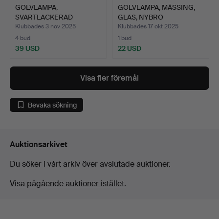
GOLVLAMPA,
GOLVLAMPA, MÄSSING,
SVARTLACKERAD
GLAS, NYBRO
METALLSTOMME, TYG…
ARMATURFAB…
Klubbades 3 nov 2025
Klubbades 17 okt 2025
4 bud
1 bud
39 USD
22 USD
Visa fler föremål
Bevaka sökning
Auktionsarkivet
Du söker i vårt arkiv över avslutade auktioner.
Visa pågående auktioner istället.