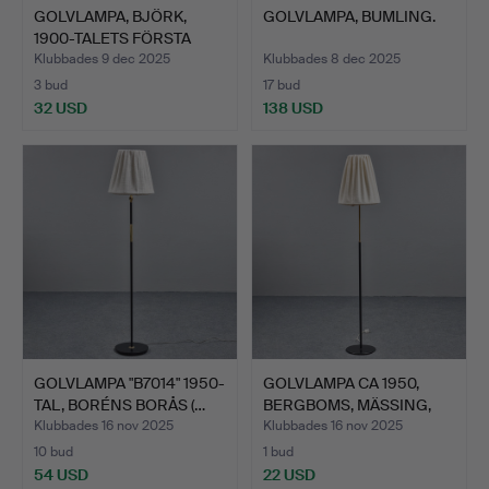
GOLVLAMPA, BJÖRK,
GOLVLAMPA, BUMLING.
1900-TALETS FÖRSTA
HÄLFT.
Klubbades 9 dec 2025
Klubbades 8 dec 2025
3 bud
17 bud
32 USD
138 USD
GOLVLAMPA "B7014" 1950-
GOLVLAMPA CA 1950,
TAL, BORÉNS BORÅS (…
BERGBOMS, MÄSSING,
SVAR…
Klubbades 16 nov 2025
Klubbades 16 nov 2025
10 bud
1 bud
54 USD
22 USD