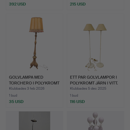
392 USD
215 USD
GOLVLAMPA MED
ETT PAR GOLVLAMPOR I
TORCHERO I POLYKROMT
POLYKROMT JÄRN I VITT.
TRÄ.
Klubbades 3 feb 2026
Klubbades 5 dec 2025
1 bud
1 bud
35 USD
116 USD