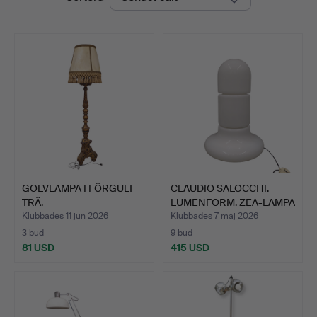
GOLVLAMPA I FÖRGULT
CLAUDIO SALOCCHI.
TRÄ.
LUMENFORM. ZEA-LAMPA
I M…
Klubbades 11 jun 2026
Klubbades 7 maj 2026
3 bud
9 bud
81 USD
415 USD