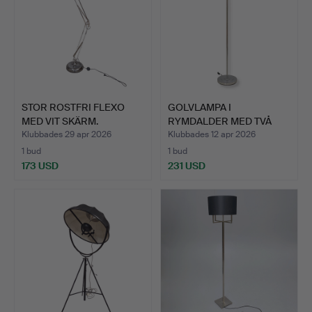
STOR ROSTFRI FLEXO
GOLVLAMPA I
MED VIT SKÄRM.
RYMDALDER MED TVÅ
LAMPOR.
Klubbades 29 apr 2026
Klubbades 12 apr 2026
1 bud
1 bud
173 USD
231 USD