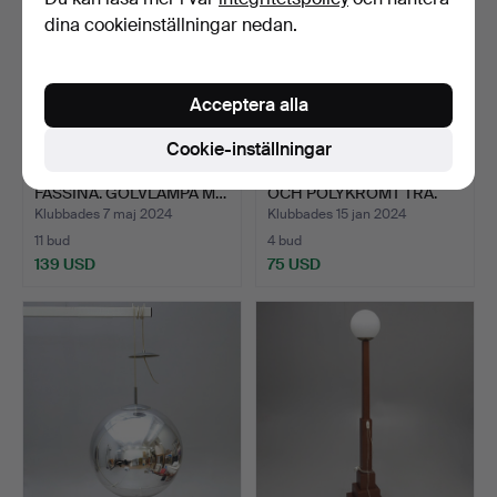
dina cookieinställningar nedan.
Acceptera alla
Cookie-inställningar
ENZO MARI & GIANCARLO
GOLVLAMPA I SNIDAT
FASSINA. GOLVLAMPA M…
OCH POLYKROMT TRÄ.
Klubbades 7 maj 2024
Klubbades 15 jan 2024
11 bud
4 bud
139 USD
75 USD