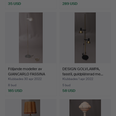
35 USD
289 USD
Följande modeller av
DESIGN GOLVLAMPA,
GIANCARLO FASSINA
fasstil, guldpläterad me…
OCH…
Klubbades 30 apr 2022
Klubbades 1 apr 2022
8 bud
5 bud
185 USD
58 USD