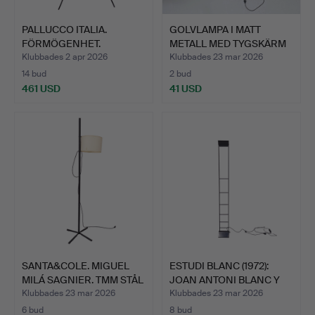
PALLUCCO ITALIA.
GOLVLAMPA I MATT
FÖRMÖGENHET.
METALL MED TYGSKÄRM
GOLVLAMPA I …
OCH K…
Klubbades 2 apr 2026
Klubbades 23 mar 2026
14 bud
2 bud
461 USD
41 USD
SANTA&COLE. MIGUEL
ESTUDI BLANC (1972):
MILÁ SAGNIER. TMM STÅL
JOAN ANTONI BLANC Y
…
P…
Klubbades 23 mar 2026
Klubbades 23 mar 2026
6 bud
8 bud