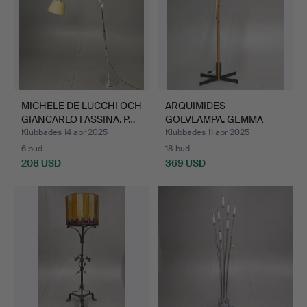
MICHELE DE LUCCHI OCH
ARQUIMIDES
GIANCARLO FASSINA. P…
GOLVLAMPA. GEMMA
BERNAL OCH RAM…
Klubbades 14 apr 2025
Klubbades 11 apr 2025
6 bud
18 bud
208 USD
369 USD