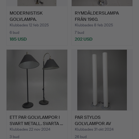
MODERNISTISK
RYMDÅLDERSLAMPA
GOLVLAMPA.
FRÅN 1960.
Klubbades 12 feb 2025
Klubbades 8 feb 2025
6 bud
7 bud
185 USD
202 USD
ETT PAR GOLVLAMPOR I
PAR STYLOS
SVART METALL. SVARTA …
GOLVLAMPOR AV
ACHILLE CASTIGLIO…
Klubbades 22 nov 2024
Klubbades 31 okt 2024
3 bud
26 bud