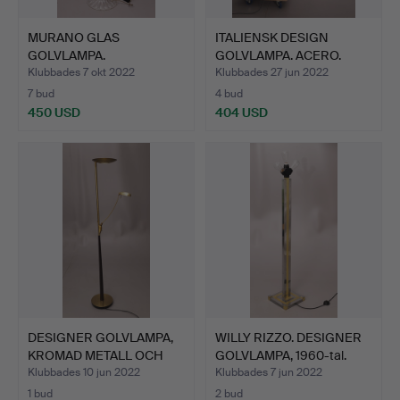
MURANO GLAS
ITALIENSK DESIGN
GOLVLAMPA.
GOLVLAMPA. ACERO.
Klubbades 7 okt 2022
Klubbades 27 jun 2022
7 bud
4 bud
450 USD
404 USD
DESIGNER GOLVLAMPA,
WILLY RIZZO. DESIGNER
KROMAD METALL OCH
GOLVLAMPA, 1960-tal.
TRÄ.…
Klubbades 10 jun 2022
Klubbades 7 jun 2022
1 bud
2 bud