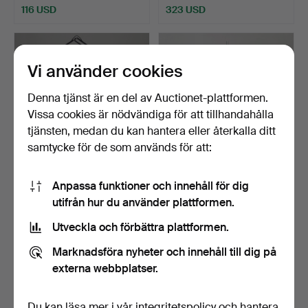
116 USD
323 USD
Vi använder cookies
Denna tjänst är en del av Auctionet-plattformen.
Vissa cookies är nödvändiga för att tillhandahålla
tjänsten, medan du kan hantera eller återkalla ditt
samtycke för de som används för att:
ANGLEPOISE ”ORIGINAL
METALLKONST.
Anpassa funktioner och innehåll för dig
1227” GOLVLAMPA I SVA…
JUSTERBAR RÖD
utifrån hur du använder plattformen.
GOLVLAMPA OCH F…
Klubbades 28 aug 2024
Klubbades 28 aug 2024
Utveckla och förbättra plattformen.
3 bud
3 bud
52 USD
47 USD
Marknadsföra nyheter och innehåll till dig på
externa webbplatser.
Du kan läsa mer i vår
integritetspolicy
och hantera