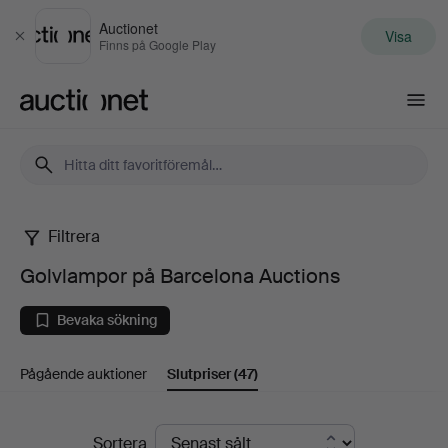
Auctionet
Visa
Stäng
Finns på Google Play
Auctionet.com
Filtrera
Golvlampor
Golvlampor på Barcelona Auctions
på
Bevaka sökning
Barcelona
Pågående auktioner
Slutpriser
(47)
Auctions
Slutpriser
Sortera