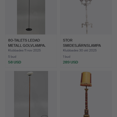
80-TALETS LEDAD
STOR
METALL GOLVLAMPA.
SMIDESJÄRNSLAMPA
MED 6 LAMPOR.
Klubbades 11 nov 2025
Klubbades 30 okt 2025
FRANKR…
5 bud
1 bud
58 USD
289 USD