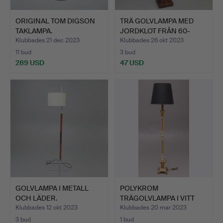
ORIGINAL TOM DIGSON
TRÄ GOLVLAMPA MED
TAKLAMPA.
JORDKLOT FRÅN 60-
TALET.
Klubbades 21 dec 2023
Klubbades 26 okt 2023
11 bud
3 bud
289 USD
47 USD
GOLVLAMPA I METALL
POLYKROM
OCH LÄDER.
TRÄGOLVLAMPA I VITT
OCH GULD.
Klubbades 12 okt 2023
Klubbades 20 mar 2023
3 bud
1 bud