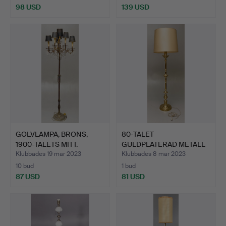
98 USD
139 USD
GOLVLAMPA, BRONS,
80-TALET
1900-TALETS MITT.
GULDPLÄTERAD METALL
LAMPA.
Klubbades 19 mar 2023
Klubbades 8 mar 2023
10 bud
1 bud
87 USD
81 USD