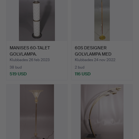
MANISES 60-TALET
60S DESIGNER
GOLVLAMPA.
GOLVLAMPA MED
LÄDERSKAFT.
Klubbades 26 feb 2023
Klubbades 24 nov 2022
38 bud
2 bud
519 USD
116 USD