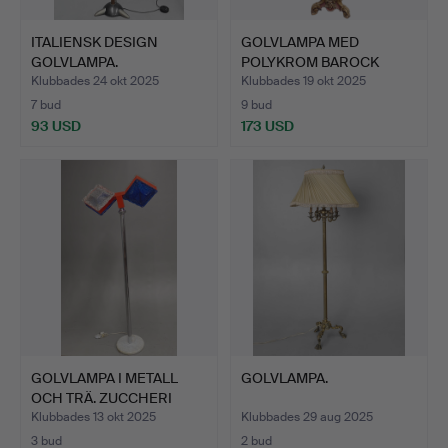
ITALIENSK DESIGN
GOLVLAMPA MED
GOLVLAMPA.
POLYKROM BAROCK
SOLOMONISK K…
Klubbades 24 okt 2025
Klubbades 19 okt 2025
7 bud
9 bud
93 USD
173 USD
GOLVLAMPA I METALL
GOLVLAMPA.
OCH TRÄ. ZUCCHERI
GLAS.
Klubbades 13 okt 2025
Klubbades 29 aug 2025
3 bud
2 bud