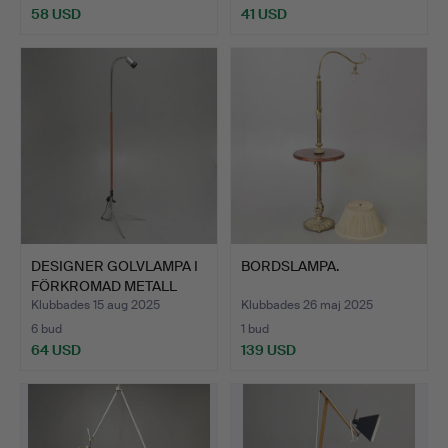
58 USD
41 USD
DESIGNER GOLVLAMPA I
BORDSLAMPA.
FÖRKROMAD METALL
OCH …
Klubbades 15 aug 2025
Klubbades 26 maj 2025
6 bud
1 bud
64 USD
139 USD