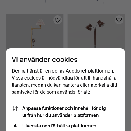
auktioner
Vi använder cookies
Denna tjänst är en del av Auctionet-plattformen.
Vissa cookies är nödvändiga för att tillhandahålla
CARL MALMSTEN.
ANDERS PEHRSON.
Golvlampa, "Staken".
Golvlampa, "Bumling", Atel…
tjänsten, medan du kan hantera eller återkalla ditt
1 dag
3 dagar
samtycke för de som används för att:
1 bud
2 bud
127 USD
77 USD
Anpassa funktioner och innehåll för dig
utifrån hur du använder plattformen.
Bevaka sökning
Utveckla och förbättra plattformen.
Du kan också söka i
vårt arkiv med avslutade auktioner
.