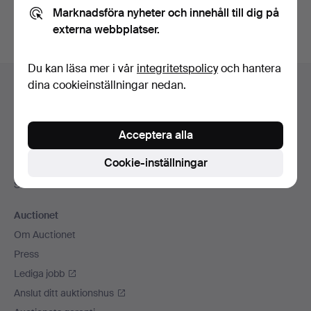
Marknadsföra nyheter och innehåll till dig på
externa webbplatser.
Du kan läsa mer i vår
integritetspolicy
och hantera
Sidfotsnavigation
dina cookieinställningar nedan.
Hjälp och kontakt
Kontakta support
Alla auktionshus
Acceptera alla
Betalningsalternativ
Cookie-inställningar
Vi skickar med
Sociala medier
Auctionet
Om Auctionet
Press
Lediga jobb
Anslut ditt auktionshus