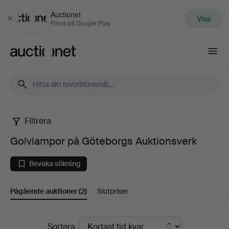
Auctionet
Visa
Stäng
Finns på Google Play
Auctionet.com
Filtrera
Golvlampor
Golvlampor på Göteborgs Auktionsverk
på
Bevaka sökning
Göteborgs
Pågående auktioner
(2)
Slutpriser
Auktionsverk
Pågående
Sortera