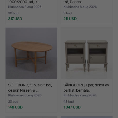
1900/2000-tal, tr…
trä, Decca.
Klubbades 8 aug 2026
Klubbades 8 aug 2026
30 bud
9 bud
317 USD
211 USD
SOFFBORD, "Opus 6 ", bol,
SÄNGBORD, 1 par, dekor av
design Nissen & …
pärllist, bemåla…
Klubbades 8 aug 2026
Klubbades 7 aug 2026
23 bud
48 bud
148 USD
1 847 USD