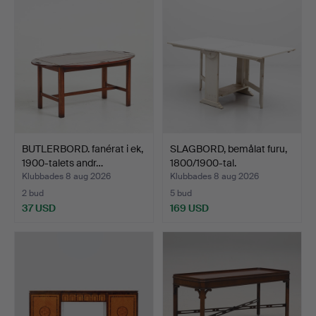
BUTLERBORD. fanérat i ek,
SLAGBORD, bemålat furu,
1900-talets andr…
1800/1900-tal.
Klubbades 8 aug 2026
Klubbades 8 aug 2026
2 bud
5 bud
37 USD
169 USD