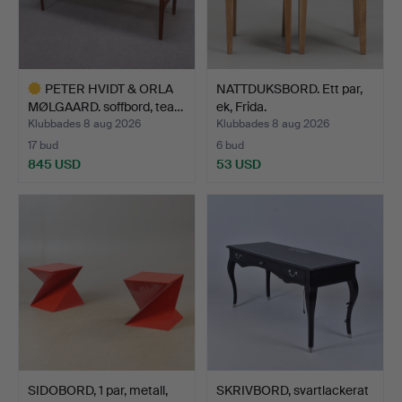
PETER HVIDT & ORLA
NATTDUKSBORD. Ett par,
MØLGAARD. soffbord, tea…
ek, Frida.
Klubbades 8 aug 2026
Klubbades 8 aug 2026
17 bud
6 bud
845 USD
53 USD
Utvalt
föremål
SIDOBORD, 1 par, metall,
SKRIVBORD, svartlackerat