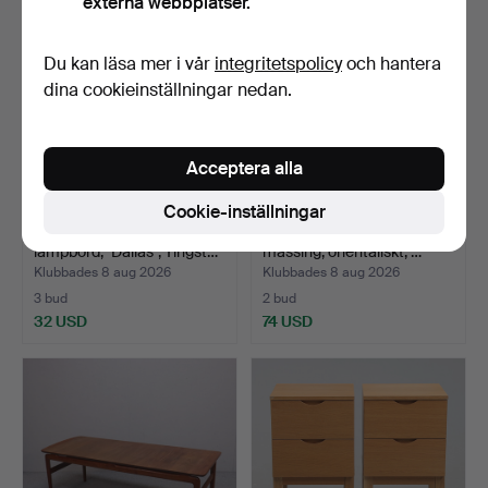
externa webbplatser.
Du kan läsa mer i vår
integritetspolicy
och hantera
dina cookieinställningar nedan.
Acceptera alla
Cookie-inställningar
ANDERS LÖFGREN.
RÖKBORD, bricka av
lampbord, "Dallas", Tingst…
mässing, orientaliskt, …
Klubbades 8 aug 2026
Klubbades 8 aug 2026
3 bud
2 bud
32 USD
74 USD