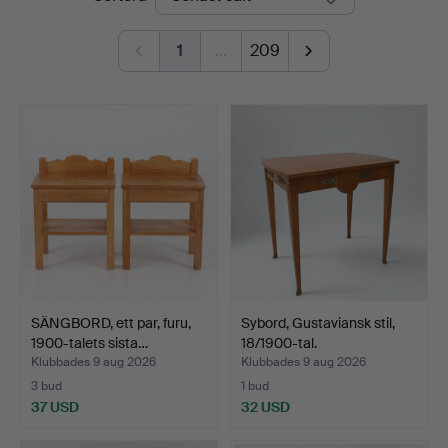
1
…
209
SÄNGBORD, ett par, furu,
Sybord, Gustaviansk stil,
1900-talets sista…
18/1900-tal.
Klubbades 9 aug 2026
Klubbades 9 aug 2026
3 bud
1 bud
37 USD
32 USD