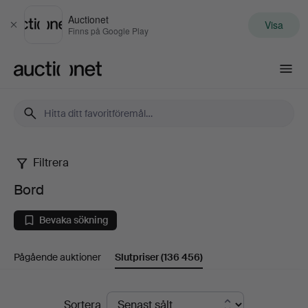
Auctionet
Visa
Stäng
Finns på Google Play
Auctionet.com
Filtrera
Bord
Bord
Bevaka sökning
Pågående auktioner
Slutpriser
(136 456)
Slutpriser
Sortera