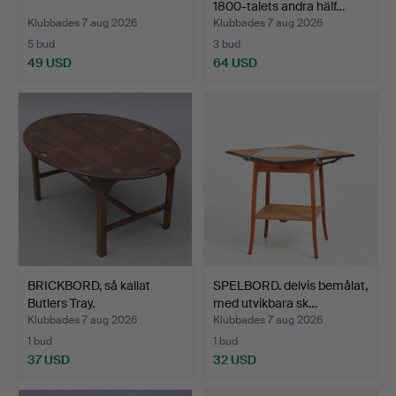
1800-talets andra hälf…
Klubbades 7 aug 2026
Klubbades 7 aug 2026
5 bud
3 bud
49 USD
64 USD
BRICKBORD, så kallat
SPELBORD. delvis bemålat,
Butlers Tray.
med utvikbara sk…
Klubbades 7 aug 2026
Klubbades 7 aug 2026
1 bud
1 bud
37 USD
32 USD