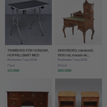
TRIMBORD FÖR HUNDAR,
SKRIVBORD, rokokostil,
HOPFÄLLBART MED
1900-tal, massiv ek…
HJUL.
Klubbades 7 aug 2026
Klubbades 7 aug 2026
7 bud
35 bud
53 USD
260 USD