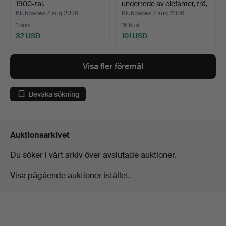
1900-tal.
underrede av elefanter, trä,
…
Klubbades 7 aug 2026
Klubbades 7 aug 2026
1 bud
16 bud
32 USD
101 USD
Visa fler föremål
Bevaka sökning
Auktionsarkivet
Du söker i vårt arkiv över avslutade auktioner.
Visa pågående auktioner istället.