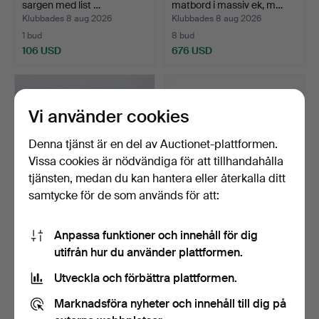
sargen med list …
matbord i massiv ek, m…
Klubbades 8 aug 2026
Klubbades 8 aug 2026
1 bud
8 bud
106 USD
676 USD
Vi använder cookies
Denna tjänst är en del av Auctionet-plattformen.
Vissa cookies är nödvändiga för att tillhandahålla
tjänsten, medan du kan hantera eller återkalla ditt
samtycke för de som används för att:
SKRIVBORD. Teak.
BORD, Sverige 1800-tal.
Anpassa funktioner och innehåll för dig
1950/60-tal.
utifrån hur du använder plattformen.
Klubbades 8 aug 2026
Klubbades 8 aug 2026
6 bud
3 bud
Utveckla och förbättra plattformen.
254 USD
43 USD
Marknadsföra nyheter och innehåll till dig på