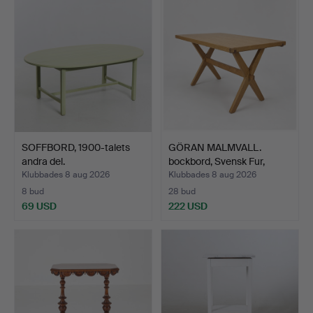
SOFFBORD, 1900-talets
GÖRAN MALMVALL.
andra del.
bockbord, Svensk Fur,
Sver…
Klubbades 8 aug 2026
Klubbades 8 aug 2026
8 bud
28 bud
69 USD
222 USD