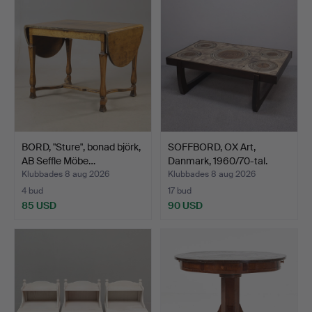
BORD, "Sture", bonad björk,
SOFFBORD, OX Art,
AB Seffle Möbe…
Danmark, 1960/70-tal.
Klubbades 8 aug 2026
Klubbades 8 aug 2026
4 bud
17 bud
85 USD
90 USD