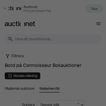
Auctionet
Visa
Stäng
Finns på Google Play
Auctionet.com
Filtrera
Bord
Bord på Connoisseur Bokauktioner
på
Bevaka sökning
Connoisseur
Pågående auktioner
Slutpriser
(9)
Bokauktioner
Slutpriser
Sortera