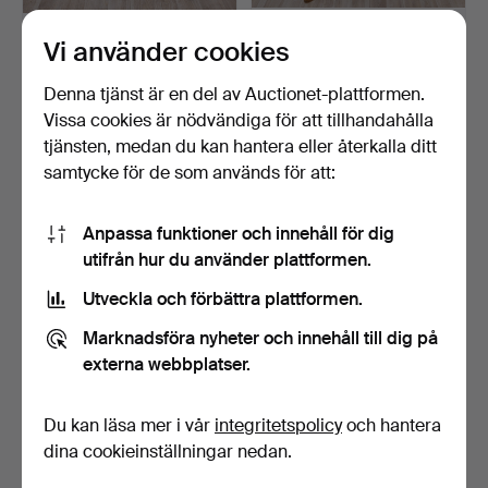
Vi använder cookies
LUIGI MASSONI. Brickbord,
CARL HOLLST. Fällbord,
Guzzini, 1970/19…
Alrotsfanér. Eskils…
Klubbades 15 mar 2024
Klubbades 15 mar 2024
Denna tjänst är en del av Auctionet-plattformen.
5 bud
13 bud
Vissa cookies är nödvändiga för att tillhandahålla
106 USD
169 USD
tjänsten, medan du kan hantera eller återkalla ditt
samtycke för de som används för att:
Anpassa funktioner och innehåll för dig
utifrån hur du använder plattformen.
Utveckla och förbättra plattformen.
Marknadsföra nyheter och innehåll till dig på
externa webbplatser.
KARL ERIK EKSELIUS.
KARL ERIK EKSELIUS.
Du kan läsa mer i vår
integritetspolicy
och hantera
Satsbord 2 delar, AB J…
Matbord, JOC Möbel AB,…
dina cookieinställningar nedan.
Klubbades 15 mar 2024
Klubbades 15 mar 2024
18 bud
21 bud